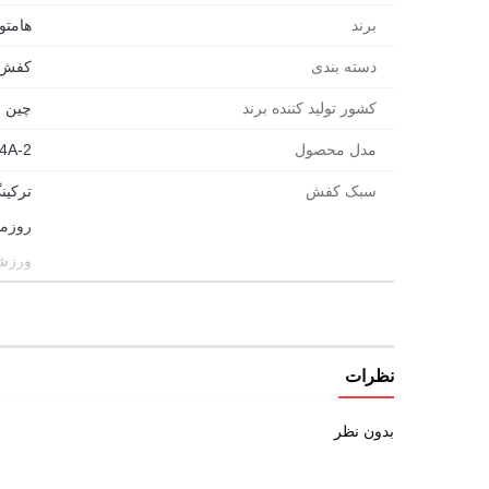
برند
هامتو (MTTO
دسته بندی
کفش
کشور تولید کننده برند
چین
مدل محصول
4A-2
سبک کفش
ترکین
روزم
ورزش
مورد استفاده
پیاده
کوهن
دویدن
نظرات
شهری
بدون نظر
راحتی
طبیع