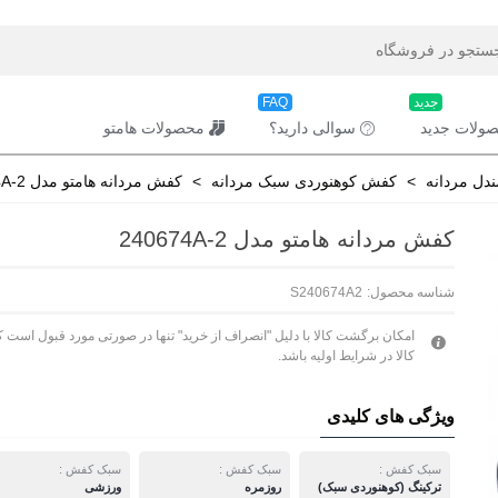
جدید
FAQ
ولات جدید
سوالی دارید؟
محصولات هامتو
دل مردانه
>
کفش کوهنوردی سبک مردانه
>
کفش مردانه هامتو مدل 240674A-2
کفش مردانه هامتو مدل 240674A-2
شناسه محصول:
S240674A2
امکان برگشت کالا با دلیل "انصراف از خرید" تنها در صورتی مورد قبول است ک
کالا در شرایط اولیه باشد.
ویژگی های کلیدی
سبک کفش :
سبک کفش :
سبک کفش :
ترکینگ (کوهنوردی سبک)
روزمره
ورزشی