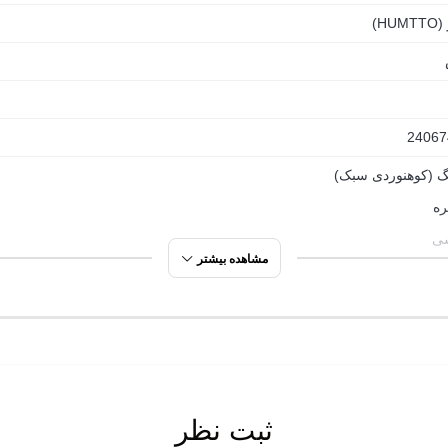
HU)
24067
گ (کوهنوردی سبک)
ره
ی
مشاهده بیشتر
 روی
وردی سبک
ثبت نظر
ت گردی