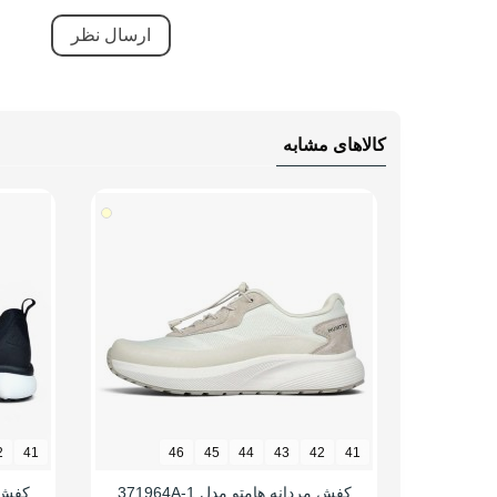
کاهش 
ویژگی های تخصصی
تنفسی
سبک 
ضد آ
کالاهای مشابه
ضد ل
دارای
طبی
قابلی
مقاوم
کاهش 
بسیار
نحوه بسته شدن
بند ک
2
41
46
45
44
43
42
41
نوع ساق
ساق ک
کفش مردانه هامتو مدل 371964A-1
کفش ها