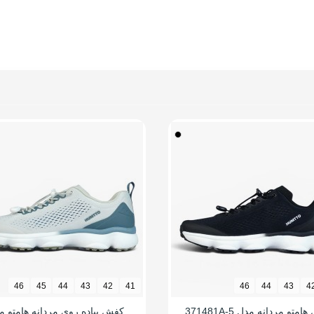
فشارهای وارده
 (قابلیت گردش هوا)
و راحت
ب
غزش
 پد محافظ
ت تطبیق با فرم پا
 در برابر سایش
فشارهای وارده
 بادوام و محکم
شی
46
45
44
43
42
41
46
44
43
4
وتاه
متو مردانه مدل 371481A-5
کفش پیاده روی مردانه هامتو م