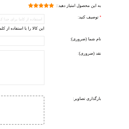
به این محصول امتیاز دهید::
ورزش
جنگل 
توصیف کنید:
روزم
این کالا را با استفاده از ک
جنس رویه
پارچه
نام شما (ضروری):
TPU (ترمو پلاستیک پلی اورتان)
نقد (ضروری):
ویژگی کفی داخلی کفش
طبی
قابل 
قابلی
جنس زیره
ای وی ا
لاستی
بارگذاری تصاویر:
ویژگی های زیره
انعطا
آج دار
مقاوم