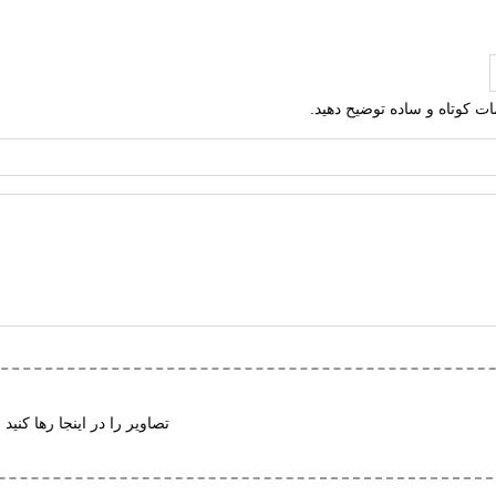
ی
نوردی
ره
لمات کوتاه و ساده توضیح دهید.
 برزنتی
تعویض
ت گردش هوا
ی (EVA)
ک هامتو
ف پذیر
تصاویر را در اینجا رها کنید 
 در برابر سایش