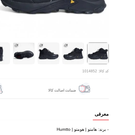
کد کالا:
1014852
ضمانت اصالت کالا
معرفی
- برند: هامتو | هومتو | Humtto