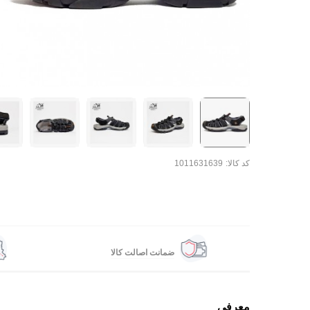
کد کالا:
1011631639
ضمانت اصالت کالا
معرفی