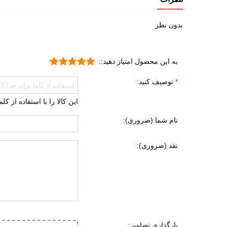
آب نو
بدون نظر
شهری
ورزش
به این محصول امتیاز دهید::
طبیع
روزم
توصیف کنید:
جنس رویه
تسمه 
این کالا را با استفاده از ک
پارچه
نام شما (ضروری):
جنس زیره
ای وی ا
نقد (ضروری):
لاستی
ویژگی های زیره
انعطا
قابلی
ویژگی های تخصصی
بسیار
تنفسی
بارگذاری تصاویر: