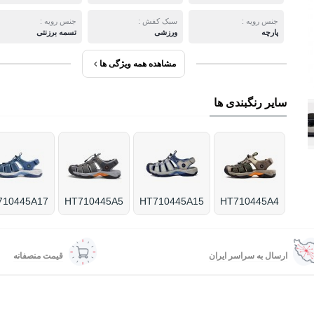
جنس رویه :
سبک کفش :
جنس رویه :
پارچه
ورزشی
تسمه برزنتی
مشاهده همه ویژگی ها
سایر رنگبندی ها
710445A17
HT710445A5
HT710445A15
HT710445A4
ارسال به سراسر ایران
قیمت منصفانه