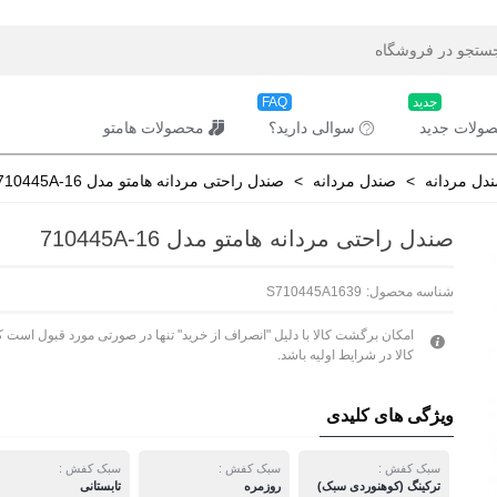
جدید
FAQ
ولات جدید
سوالی دارید؟
محصولات هامتو
دل مردانه
>
صندل مردانه
>
صندل راحتی مردانه هامتو مدل 710445A-16
صندل راحتی مردانه هامتو مدل 710445A-16
شناسه محصول:
S710445A1639
امکان برگشت کالا با دلیل "انصراف از خرید" تنها در صورتی مورد قبول است ک
کالا در شرایط اولیه باشد.
ویژگی های کلیدی
سبک کفش :
سبک کفش :
سبک کفش :
ترکینگ (کوهنوردی سبک)
روزمره
تابستانی