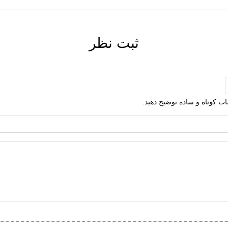
ردی
ثبت نظر
ی
ت گردی
ره
برزنتی
لمات کوتاه و ساده توضیح دهید.
ی (EVA)
ک هامتو
ف پذیر
ت ارتجاعی
 بادوام و محکم
 (قابلیت گردش هوا)