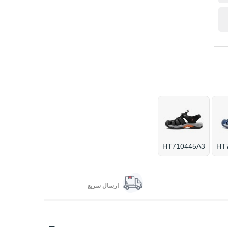
HT710445A3
HT
ارسال سریع