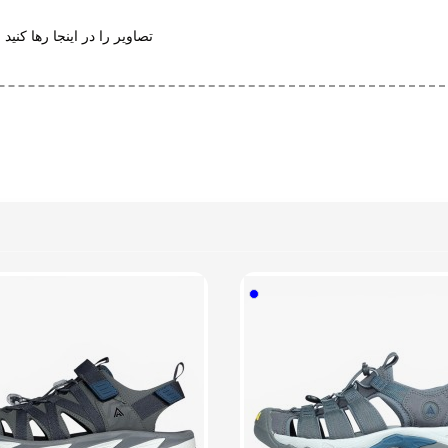
و راحت
تصاویر را در اینجا رها کنید 
 پد محافظ
شی
سته
گرم
سایز شهری خودتان را سفارش بدهید پنجه این مدل باریک است افرادی که پاشون