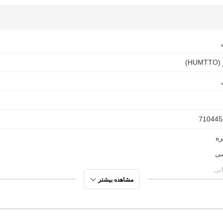
HU)
710445
ره
ی
انی
مشاهده بیشتر
گ (کوهنوردی سبک)
 روی
وردی سبک