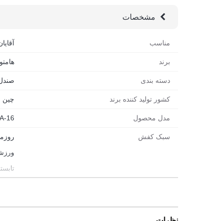
مشخصات
مناسب
آقایان
برند
هامتو (MTTO
دسته بندی
صندل
کشور تولید کننده برند
چین
مدل محصول
A-16
سبک کفش
روزم
ورزش
تابست
ترکین
مورد استفاده
پیاده
کوهن
نظرات