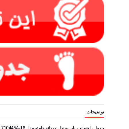
توضیحات
جدول راهنمای سایز صندل مردانه هامتو مدل 710445A-16