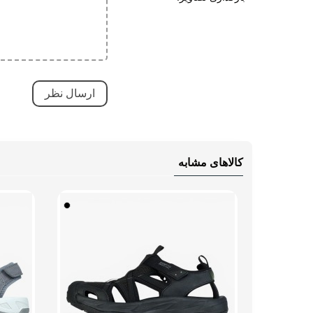
سبک 
دارای
نحوه بسته شدن
بند ک
چسبی
نوع صندل
جلو ب
وزن (یک لنگه)
سایز 42: 297 گرم، سایز 44: 333 
کالاهای مشابه
راهنمای قالب محصول
همان 
کنند