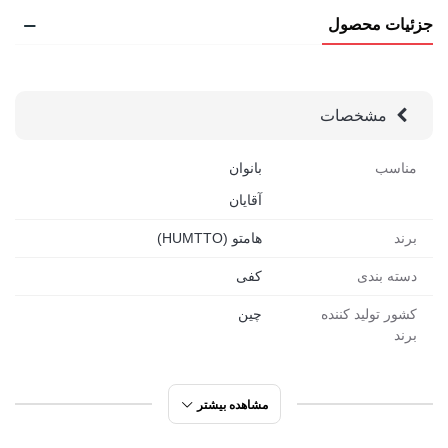
مفاصل و رفع درد پاشنه است؛ ویژگی‌هایی که سفرهای طولانی و
جزئیات محصول
طبیعت‌گردی را برایتان لذت‌بخش‌تر می‌سازد.
برند هامتو (HUMTTO) که در کشور چین تولید می‌شود، با رعایت
مشخصات
استانداردهای جهانی محصولی قابل اعتماد ارائه داده است.
مدل
مناسب
بانوان
های متنوع
این کفی در سایت رادکوه، امکان هماهنگی با
آقایان
کفش‌های مختلف را فراهم می‌کند و استایل شما را در سفر کامل
برند
هامتو (HUMTTO)
می‌سازد. کافیست به
پیج اینستاگرام
رادکوه سر بزنید تا با تنوع
دسته بندی
کفی
محصولات، از جوراب‌های رنگارنگ تا تجهیزات حرفه‌ای کمپینگ،
کشور تولید کننده
چین
الهام بگیرید و ترکیب‌های تازه‌ای برای سفرهای خود بسازید.
برند
چرا کفی طبی هامتو آبنوردی بهترین هست؟
مشاهده بیشتر
دارای دو مدل:
کفی طبی آب‌نوردی توری و کفی طبی؛
انتخابی متناسب با نیاز شما