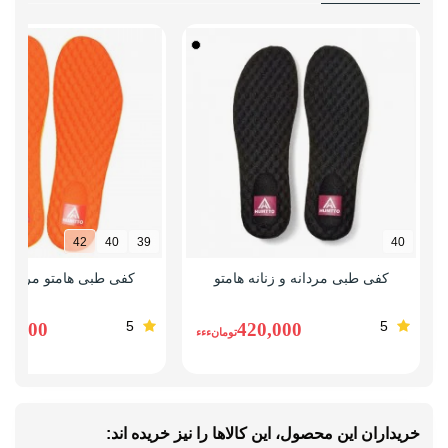
42
40
39
40
کفی طبی مردانه و زنانه هامتو
کفی طبی هامتو مردانه و
5
5
20,000
420,000
تومانءءء
خریداران این محصول، این کالاها را نیز خریده اند: