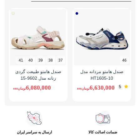
41
40
39
38
37
46
صندل هامتو مردانه مدل
صندل هامتو طبیعت گردی
HT1605-10
زنانه مدل 9602-15
5
6,080,000
6,630,000
تومانءءء
تومانءءء
ضمانت اصالت کالا
ارسال به سراسر ایران