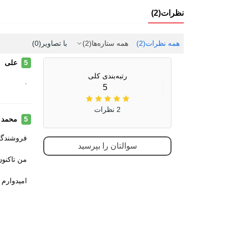
شهری
نظرات(2)
پیاده
همه نظرات
(2)
همه ستاره‌ها
(2)
با تصاویر
(0)
طبیع
علی
|
5
جنس رویه
چرم 
رتبه‌بندی کلی
پارچه
.
5
ویژگی کفی داخلی کفش
طبی
2 نظرات
قابل 
محمد 
5
قابلی
فروشندگان
سوالتان را بپرسید
جنس زیره
ای وی ا
من تاکنون
لاستی
امیدوارم 
ویژگی های زیره
آج دار
مقاوم
قابلی