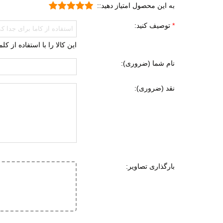
به این محصول امتیاز دهید::
کاهش 
توصیف کنید:
ویژگی های تخصصی
مقاوم
کاهش 
این کالا را با استفاده از ک
بسیار
نام شما (ضروری):
تنفسی
نقد (ضروری):
طبی
سبک 
قابلی
ضد ل
دارای
بارگذاری تصاویر:
نحوه بسته شدن
بندی
نوع ساق
ساق ب