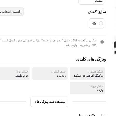
مشکی
سایز کفش
راهنمای انتخاب س
45
امکان برگشت کالا با دلیل "انصراف از خرید" تنها در صورتی مورد قبول است ک
کالا در شرایط اولیه باشد.
ویژگی های کلیدی
سبک کفش :
سبک کفش :
جنس رویه :
ترکینگ (کوهنوردی سبک)
روزمره
چرم طبیعی
جنس رویه :
پارچه
مشاهده همه ویژگی ها