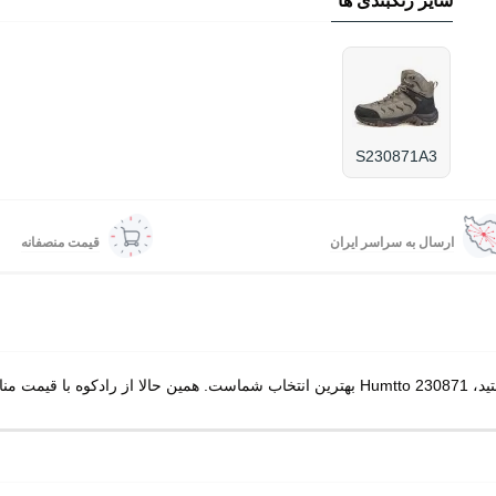
سایر رنگبندی ها
S230871A3
ارسال به سراسر ایران
قیمت منصفانه
فارش دهید.