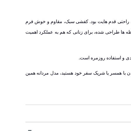
د، راحتی قدم هایت بود. کفشی سبک، مقاوم و خوش فرم
اصش، استایلت را هم کامل کرد. Humtto مدل 850930B-3 دقیقاً برای همین لحظه ها طراحی شده، برای زنانی که هم به عملکرد اهمیت
دی و استفاده روزمره است.
ردن با همسر یا شریک سفر خود هستید، مدل مردانه همین