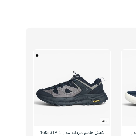
44
46
دل
کفش هامتو مردانه مدل 160531A-1
کفش پیا