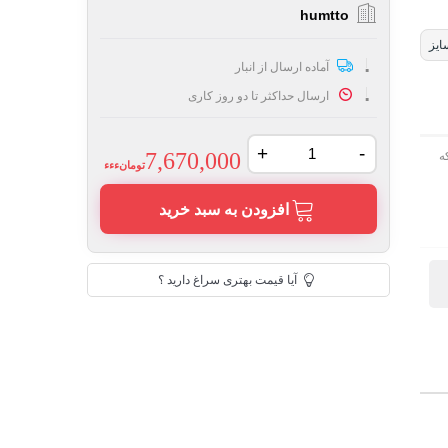
humtto
ایز
آماده ارسال از انبار
ارسال حداکثر تا دو روز کاری
+
-
7,670,000
ه
تومانءءء
افزودن به سبد خرید
آیا قیمت بهتری سراغ دارید ؟