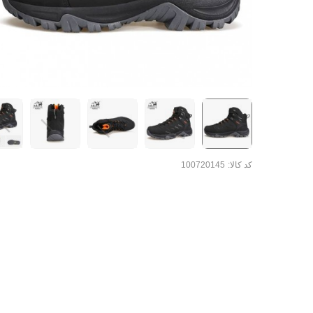
کد کالا:
100720145