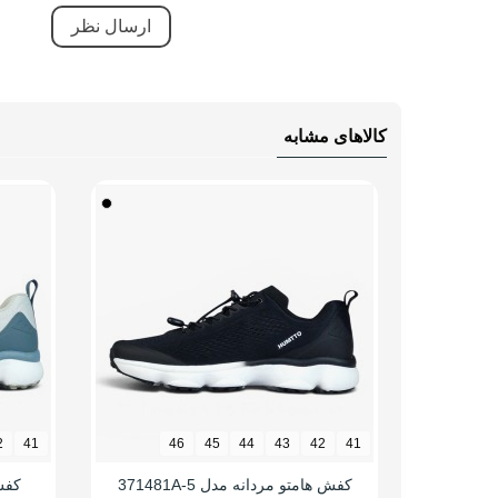
کالاهای مشابه
2
41
46
45
44
43
42
41
کفش هامتو مردانه مدل 371481A-5
کفش