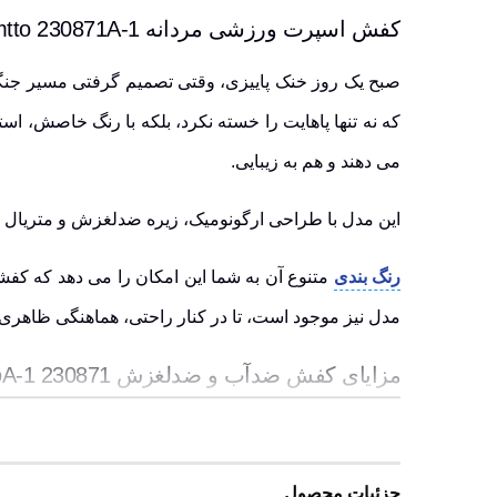
کفش اسپرت ورزشی مردانه Humtto 230871A-1 | انتخابی خاص با رنگ بندی متنوع و ست خانوادگی
صبح یک روز خنک پاییزی، وقتی تصمیم گرفتی مسیر جنگل
می دهند و هم به زیبایی.
این مدل با طراحی ارگونومیک، زیره ضدلغزش و متریال 
رنگ بندی
متنوع آن به شما این امکان را می دهد که کفش
مدل نیز موجود است، تا در کنار راحتی، هماهنگی ظاهری ر
مزایای کفش ضدآب و ضدلغزش HumttoA-1 230871
با این ویژگی ها، در هر شرایطی با خیال راحت قدم برداری
طراحی سبک و راحت با قابلیت کاهش فشارهای وارده
جزئیات محصول