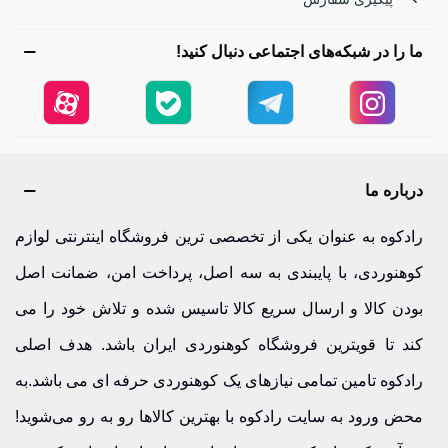
چادرها را به گزینه‌ای محبوب برای کمپینگ جنگلی و کوهنوردی
سبک تبدیل کرده است. اگر قصد شب‌مانی در جنگل‌های رامسر یا
ما را در شبکه‌های اجتماعی دنبال کنید!
سفرهای طبیعت‌گردی آخر هفته را دارید، این دسته دقیقاً برای
شما طراحی شده است.
چادر کوهنوردی سه نفره | همراه مطمئن سفرهای گروهی
درباره ما
چادر سه‌نفره
برای گروه‌های کوچک و خانواده‌های طبیعت‌گرد
رادکوه به عنوان یکی از تخصصی ترین فروشگاه اینترنتی لوازم
عالی است. استحکام بالا، فضای داخلی مناسب و مقاومت در
کوهنوردی، با پایبندی به سه اصل، پرداخت امن، ضمانت اصل
برابر باران‌های ناگهانی جنگل‌های شمال، این چادرها را به انتخابی
بودن کالا و ارسال سریع کالا تاسیس شده و تلاش خود را می
هوشمندانه تبدیل می‌کند. تجربه کمپ امن در دل دالان بهشت، با
کند تا قویترین فروشگاه کوهنوردی ایران باشد. هدف اصلی
این مدل‌ها واقعی‌تر می‌شود.
رادکوه تامین تمامی نیازهای یک کوهنوردی حرفه ای می باشد.به
چادر دو تا سه نفره | انعطاف‌پذیر و کاربردی
محض ورود به سایت رادکوه با بهترین کالاها رو به رو می‌شوید!