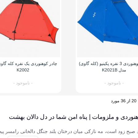
چادر کوهنوردی 3 نفره پکینیو (کله گاوی)
چادر کوهنوردی یک نفره کله گاو
مدل K2021B
K2002
- ناموجود -
- ناموجود -
هنوردی و ملزومات | پناه امن شما در دل دالان بهشت
 صبح زود است، مه نازکی میان درختان بلند جنگل دالخانی رامسر پیچی