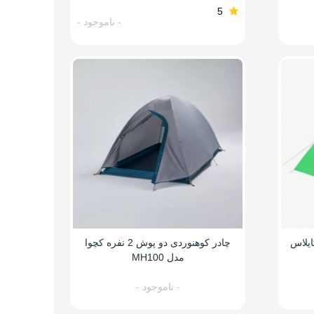
5
- ناموجود -
ش 2 نفره کایلاس
چادر کوهنوردی دو پوش 2 نفره کچوا
مدل MH100
- ناموجود -