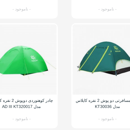
- ناموجود -
- ناموجود -
چادر مسافرتی دو پوش 2 نفره کایلاس
چادر کوهنوردی دوپو
مدل KT30036
مدل AD III KT320017
- ناموجود -
- ناموجود -