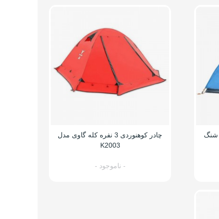
 پوش 2 نفره شنگ
چادر کوهنوردی 3 نفره کله گاوی مدل
K2003
- ناموجود -