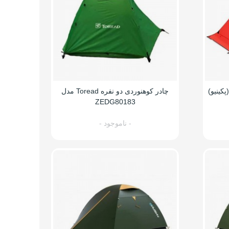
وی (پکینیو)
چادر کوهنوردی دو نفره Toread مدل
ZEDG80183
- ناموجود -