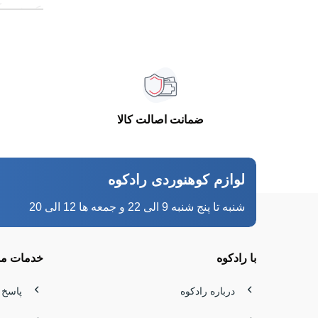
یک شب آرا
تجهیزات ح
در مسیره
برابر با
ضمانت اصالت کالا
گردآوری ک
چه قصد یک
لوازم کوهنوردی رادکوه
مثل زیران
شنبه تا پنج شنبه 9 الی 22 و جمعه ها 12 الی 20
مشاوره و 
چادر کوهن
با رادکوه
خدمات مش
چادر یک‌
درباره رادکوه
پاسخ 
می‌شود د