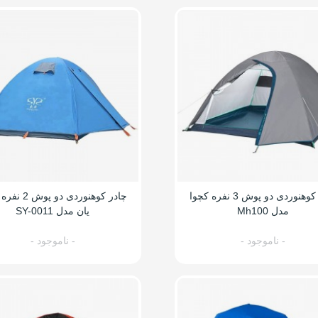
چادر کوهنوردی دو پوش 3 نفره کچوا
چادر کوهنوردی دو
مدل Mh100
یان مدل SY-0011
- ناموجود -
- ناموجود -