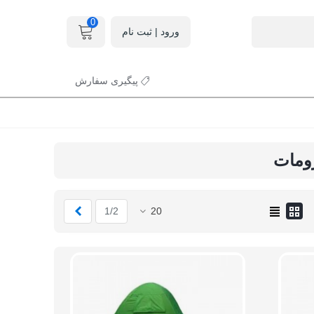
0
ورود | ثبت نام
پیگیری سفارش
زومات
بعدی
1/2
20