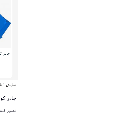
نمایش 1 تا 20 از 36 مورد
چادر کو
تصور کنید