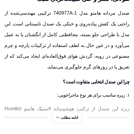
صندل مردانه هامتو مدل 740977A-1 ترکیبی مهندسی‌شده از
راحتی یک کفش پیاده‌روی و خنکی یک صندل تابستانی است. این
مدل با طراحی
جلو بسته
، محافظتی کامل از انگشتان پا به عمل
می‌آورد و در عین حال به لطف استفاده از ترکیبات
پارچه و چرم
مصنوعی
در رویه، گردش هوای فوق‌العاده‌ای ایجاد می‌کند که از
تعریق پا در روزهای گرم جلوگیری می‌نماید.
چرا این صندل انتخابی متفاوت است؟
۱. زیره مناسب برای هر نوع ماجراجویی:
زیره این صندل از ترکیب هوشمندانه
لاستیک هامتو (Humtto
ادامه مطلب
Rubber)
و
فوم EVA
ساخته شده است.
لایه‌ی EVA:
وظیفه جذب ضربات و کاهش فشار به مفاصل