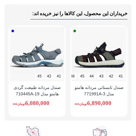
خریداران این محصول، این کالاها را نیز خریده اند:
45
42
41
46
45
44
43
42
41
صندل تابستانی مردانه هامتو
صندل مردانه طبیعت گردی
مدل 771991A-3
هامتو مدل 710445A-19
6,080,000
6,890,000
تومانءءء
تومانءءء