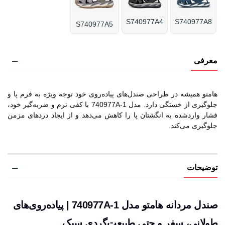
S740977A4
S740977A8
S740977A5
معرفی
هامتو همیشه در طراحی صندل‌های پیاده‌روی خود توجه ویژه به فرم پا و
جلوگیری از خستگی دارد. مدل 740977A-1 با کفی نرم و ضربه‌گیر خود،
فشار واردشده به انگشتان پا را کاهش می‌دهد و از ایجاد دردهای مزمن
جلوگیری می‌کند.
توضیحات
صندل مردانه هامتو مدل 740977A-1 | پیاده‌روی‌های
طولانی، سفر و حتی طبیعت‌گردی سبک