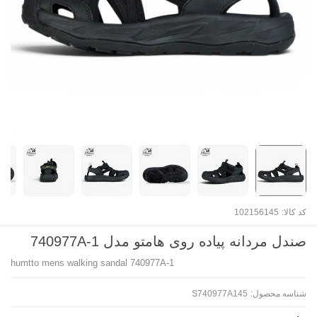
کد کالا:
102156145
صندل مردانه پیاده روی هامتو مدل 740977A-1
humtto mens walking sandal 740977A-1
شناسه محصول:
S740977A145