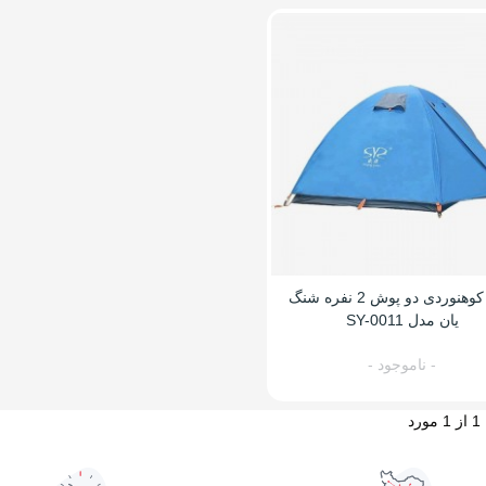
چادر کوهنوردی دو پوش 2 نفره شنگ
یان مدل SY-0011
- ناموجود -