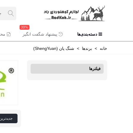
30%
دسته‌بندی‌ها
پیشنهاد شگفت انگیز
محص
خانه
>
برندها
>
شنگ یان (ShengYuan)
فیلترها
جدیدترین