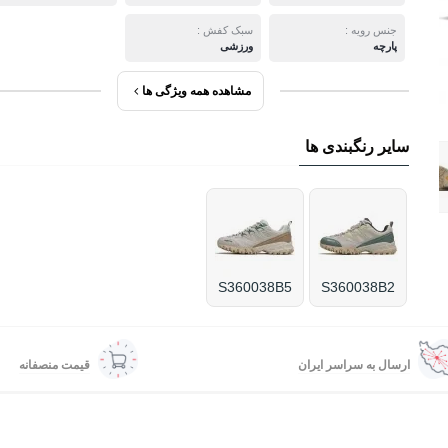
جنس رویه :
سبک کفش :
پارچه
ورزشی
مشاهده همه ویژگی ها
سایر رنگبندی ها
S360038B5
S360038B2
ارسال به سراسر ایران
قیمت منصفانه