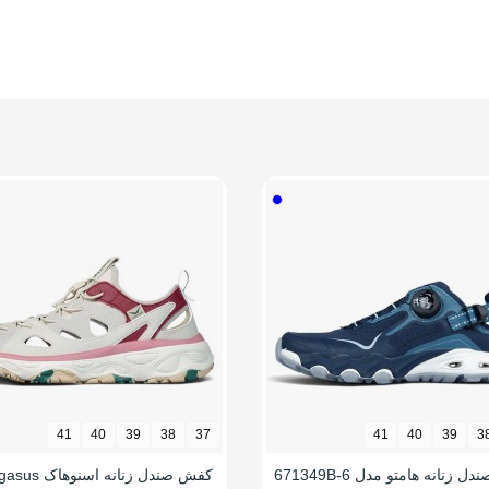
ت ارتجاعی
فشارهای وارده
 در برابر سایش
فشارهای وارده
 بادوام و محکم
 (قابلیت گردش هوا)
و راحت
غزش
 پد محافظ
ت تطبیق با فرم پا
41
40
39
38
37
41
40
39
3
 ساق
زنانه هامتو مدل 671349B-6
گرم