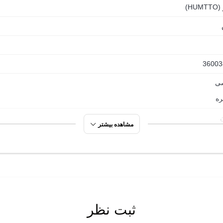
HU)
ه.
36003
ی
ره
 دقیق باشه. اگر پاهاتون کمی تپل تره یا در مرز دو سایز قرار داری
 بی نقص خواهد بود.
مشاهده بیشتر
 روی
ت گردی
ثبت نظر
ی