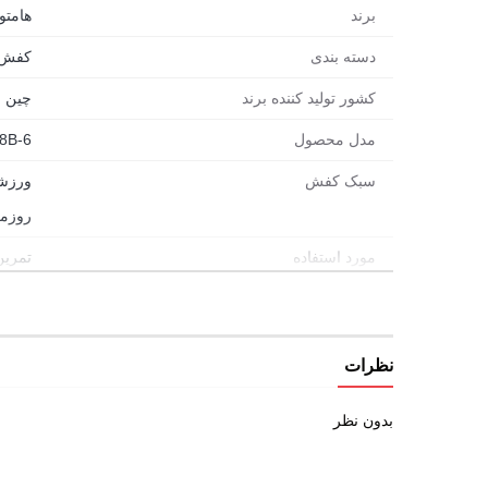
برند
هامتو (MTTO
طراحی مدرن و جوان پسند
، مناسب برای همه نسل ها.
دسته بندی
کفش
کشور تولید کننده برند
چین
قابل استفاده در سفر،
طبیعت و ورزش: یک کفش همه کار
مدل محصول
8B-6
کدام سایز کتانی هامتو مدل 360038B-6 برای پای شما مناسب تر است؟
سبک کفش
ورزش
روزم
انتخاب سایز کفش شبیه انتخاب همراه سفره؛ باید درست و
همیشه یک سایز ثابت پوشیدید، همون انتخاب همیشگی برای کفش هامتو 360038
مورد استفاده
تمرین
پیاده
شهری
طبیع
نظرات
دویدن
بدون نظر
راحتی
ورزش