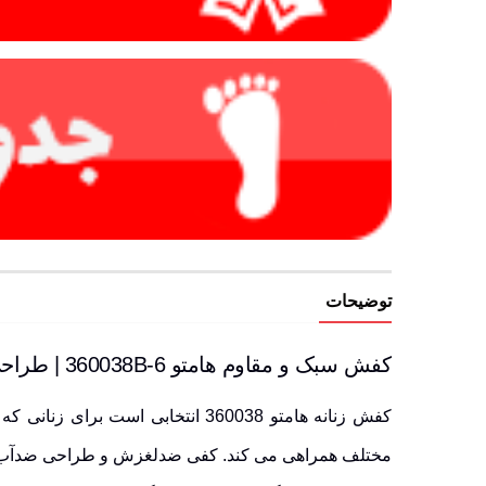
توضیحات
کفش سبک و مقاوم هامتو 360038B-6 | طراحی ایده آل برای سفرهای طولانی و پرماجرا
کفش زنانه هامتو 360038 انتخابی
مختلف همراهی می کند. کفی ضدلغزش و طراحی ضدآب آن، 