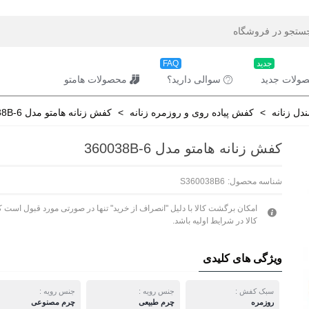
جدید
FAQ
ولات جدید
سوالی دارید؟
محصولات هامتو
ل زنانه
>
کفش پیاده روی و روزمره زنانه
>
کفش زنانه هامتو مدل 360038B-6
کفش زنانه هامتو مدل 360038B-6
شناسه محصول:
S360038B6
امکان برگشت کالا با دلیل "انصراف از خرید" تنها در صورتی مورد قبول است ک
کالا در شرایط اولیه باشد.
ویژگی های کلیدی
سبک کفش :
جنس رویه :
جنس رویه :
روزمره
چرم طبیعی
چرم مصنوعی