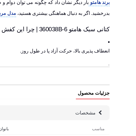
برند هامتو
بار دیگر نشان داد که چگونه می توان دوام و
بدرخشید. اگر به دنبال هماهنگی بیشتری هستید،
مدل مردا
کتانی سبک هامتو 360038B-6 | چرا این کفش برای سفرهای طولانی توصیه می شود؟
انعطاف پذیری بالا
، حرکت آزاد پا در طول روز.
کفی نرم و راحت،
کاهش فشار روی زانو و کمر.
جزئیات محصول
لایه داخلی ضدتعریق
، تجربه ای تازه از راحتی طولانی مد
مشخصات
دوخت محکم و حرفه ای،
جزئیاتی که دوام را تضمین می ک
مناسب
بانوان