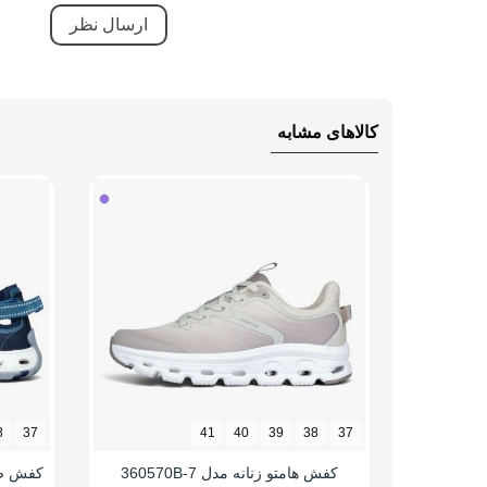
قابلی
کاهش 
ویژگی های تخصصی
مقاوم
کاهش 
کالاهای مشابه
بسیار
تنفسی
سبک 
ضد ل
دارای
طبی
قابلی
نحوه بسته شدن
بندی
8
37
41
40
39
38
37
نوع ساق
بدون
کفش هامتو زنانه مدل 360570B-7
کفش صندل 
وزن (یک لنگه)
سایز 38: 371 گرم، سایز 40: 399 