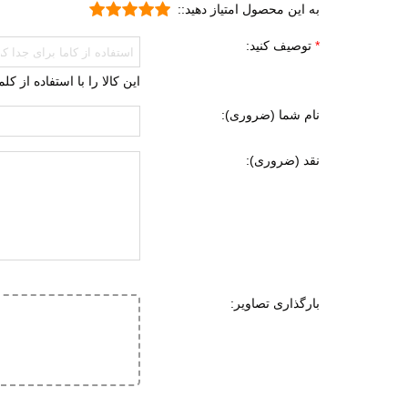
به این محصول امتیاز دهید::
روزم
جنس رویه
توصیف کنید:
چرم 
چرم 
این کالا را با استفاده از ک
پارچه
نام شما (ضروری):
ویژگی کفی داخلی کفش
طبی
نقد (ضروری):
قابل 
قابلی
جنس زیره
ای وی ا
لاستی
ویژگی های زیره
انعطا
بارگذاری تصاویر:
آج دار
مقاوم
قابلی