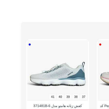
38
37
41
40
39
38
37
کفش صندل زنانه اسنوهاک Pegasus کد
کفش زنانه هامتو مدل 371481B-6
کفش پیا