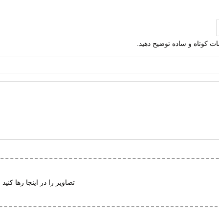
ره
طبیعی
مصنوعی
لمات کوتاه و ساده توضیح دهید.
تعویض
ت گردش هوا
ی (EVA)
ک هامتو
ف پذیر
تصاویر را در اینجا رها کنید 
 در برابر سایش
ت جلوگیری از سر خوردن