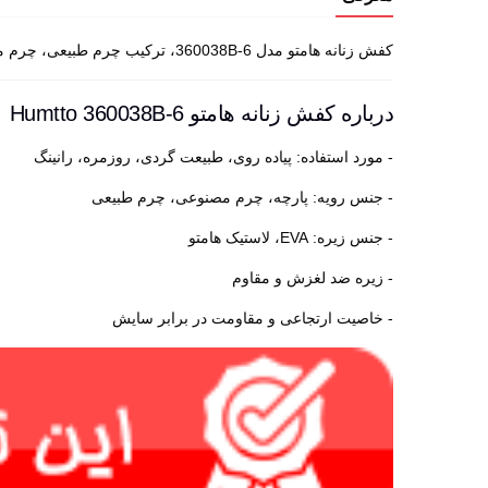
کفش زنانه هامتو مدل 360038B-6، ترکیب چرم طبیعی، چرم مصنوعی و پارچه در رویه، همراه با زیره ضد لغزش و کفی طبی، راحتی و دوام را در هر شرایطی تضمین می کند
درباره کفش زنانه هامتو Humtto 360038B-6
- مورد استفاده: پیاده روی، طبیعت گردی، روزمره، رانینگ
- جنس رویه: پارچه، چرم مصنوعی، چرم طبیعی
- جنس زیره: EVA، لاستیک هامتو
- زیره ضد لغزش و مقاوم
- خاصیت ارتجاعی و مقاومت در برابر سایش