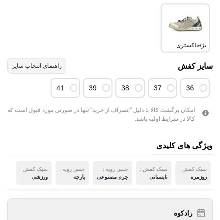
بژ/خاکستری
سایز کفش
راهنمای انتخاب سایز
41
39
38
37
36
امکان برگشت کالا با دلیل "انصراف از خرید" تنها در صورتی مورد قبول است که
کالا در شرایط اولیه باشد.
ویژگی های کلیدی
سبک کفش :
سبک کفش :
جنس رویه :
جنس رویه :
سبک کفش :
روزمره
تابستانی
چرم مصنوعی
پارچه
ورزشی
رادکوه