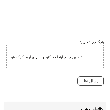
تر است. پاهای لاغر همان سایز همیشگی را انتخاب کنند.
جنس زیره
ای وی ای (EVA)
تی پی یو (TPU)
لاستیک هامتو
ویژگی های زیره
انعطاف پذیر
آج دار
بارگذاری تصاویر:
دارای منافذ برای خروج آب
مقاوم در برابر سایش
تصاویر را در اینجا رها کنید و یا برای آپلود کلیک کنید.
قابلیت جلوگیری از سر خوردن
قابلیت ارتجاعی
کاهش فشارهای وارده
ویژگی های
طبی
تخصصی
قابلیت تطبیق با فرم پا
مقاوم در برابر سایش
کالاهای مشابه