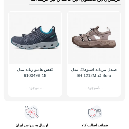
صندل مردانه اسنوهاک مدل
کفش هامتو زنانه مدل
Bora کد SH-1212M
610049B-18
- ناموجود -
- ناموجود -
ضمانت اصالت کالا
ارسال به سراسر ایران