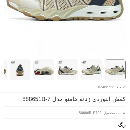
کد کالا:
102466738
کفش آبنوردی زنانه هامتو مدل 888651B-7
شناسه محصول:
S888651B738
رنگ