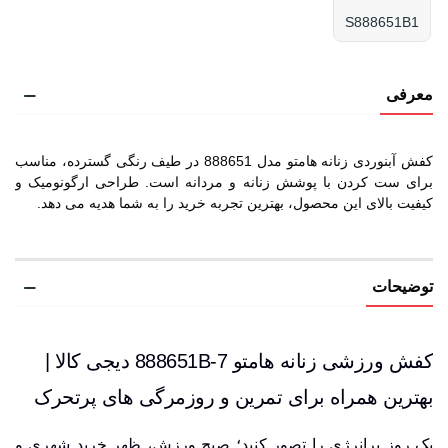
S888651B1
معرفی
کفش آبنوردی زنانه هامتو مدل 888651 در طیف رنگی گسترده، مناسب
برای ست کردن با پوشش زنانه و مردانه است. طراحی ارگونومیک و
کیفیت بالای این محصول، بهترین تجربه خرید را به شما هدیه می دهد.
توضیحات
کفش ورزشی زنانه هامتو 888651B-7 دیجی کالا |
بهترین همراه برای تمرین و روزمرگی های پرتحرک
یک روز پرانرژی را تصور کنید؛ صبح ورزش، ظهر خرید شهری و