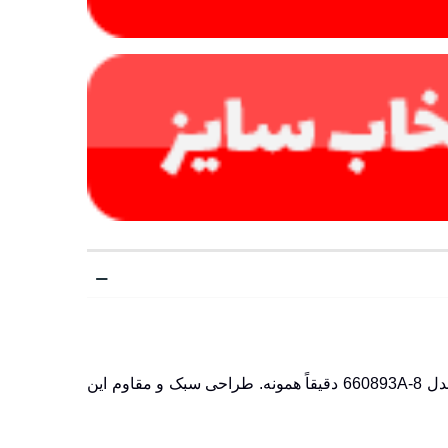
مدل 660893A-8 دقیقاً همونه. طراحی سبک و مقاوم این