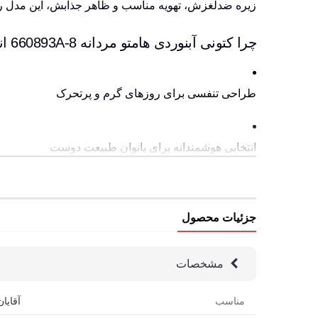
زیره ضدلغزش، تهویه مناسب و ظاهر جذابش، این مدل رو ب
چرا کتونی آبنوردی هامتو مردانه 660893A-8 انتخاب حرفه ای هاست؟
طراحی تنفسی برای روزهای گرم و پرتحرک
انتخابی هوشمندانه برای بانوان طبیعت دوست
راحتی و استایل در روزهای گرم
جزئیات محصول
سبک، مقاوم و ضدلغزش
مشخصات
مناسب
آقایان
راحتی در کنار دوام بالا