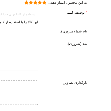
به این محصول امتیاز دهید::
ورزش
روزم
توصیف کنید:
جنس رویه
پارچه
این کالا را با استفاده از ک
TPU (ترمو پلاستیک پلی اورتان)
نام شما (ضروری):
ویژگی کفی داخلی کفش
طبی
نقد (ضروری):
قابل 
قابلی
جنس زیره
ای وی ا
لاستی
تی پی ی
بارگذاری تصاویر:
ویژگی های زیره
انعطا
دارای
مقاوم