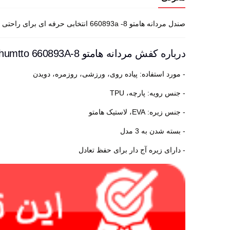
صندل مردانه هامتو 660893a -8 انتخابی حرفه ای برای راحتی روزانه، طراحی جلو بسته با محافظت کامل از پا؛ مناسب برای مسیرهای شهری و طبیعت گردی با زیره ضدلغزش و کفی طبی.
درباره کفش مردانه هامتو humtto 660893A-8
- مورد استفاده: پیاده روی، ورزشی، روزمره، دویدن
- جنس رویه: پارچه، TPU
- جنس زیره: EVA، لاستیک هامتو
- بسته شدن به 3 مدل
- دارای زیره آج دار برای حفظ تعادل