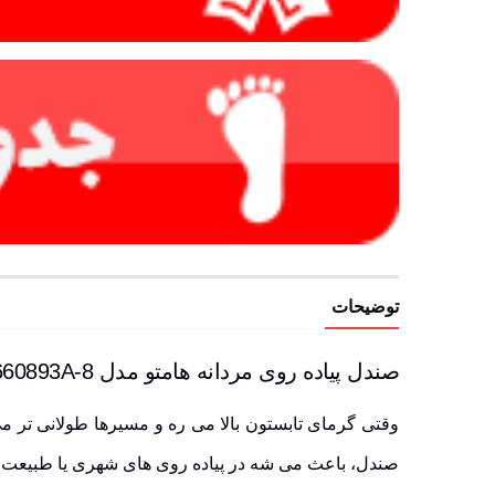
توضیحات
صندل پیاده روی مردانه هامتو مدل 660893A-8 | همراهی سبک، مقاوم و زیبا برای فصل گرم
وقتی گرمای تابستون بالا می ره و مسیرها طولانی تر می 
صندل، باعث می شه در پیاده روی های شهری یا طبیعت