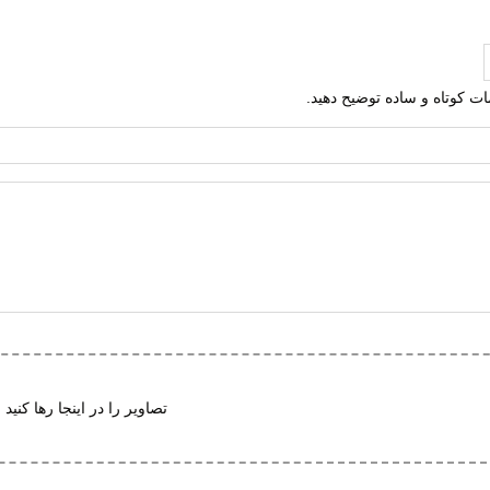
ی
ره
لمات کوتاه و ساده توضیح دهید.
تعویض
ت گردش هوا
ی (EVA)
ک هامتو
و (TPU)
ف پذیر
تصاویر را در اینجا رها کنید 
 منافذ برای خروج آب
 در برابر سایش