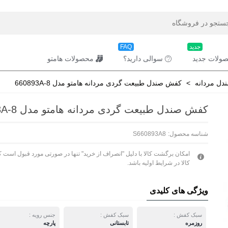
جدید
FAQ
ولات جدید
سوالی دارید؟
محصولات هامتو
دل مردانه
>
کفش صندل طبیعت گردی مردانه هامتو مدل 660893A-8
کفش صندل طبیعت گردی مردانه هامتو مدل 660893A-8
شناسه محصول:
S660893A8
امکان برگشت کالا با دلیل "انصراف از خرید" تنها در صورتی مورد قبول است ک
کالا در شرایط اولیه باشد.
ویژگی های کلیدی
سبک کفش :
سبک کفش :
جنس رویه :
روزمره
تابستانی
پارچه