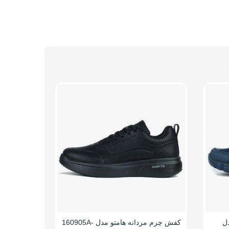
43
41
دل
کفش چرم مردانه هامتو مدل 160905A-
کفش ساق