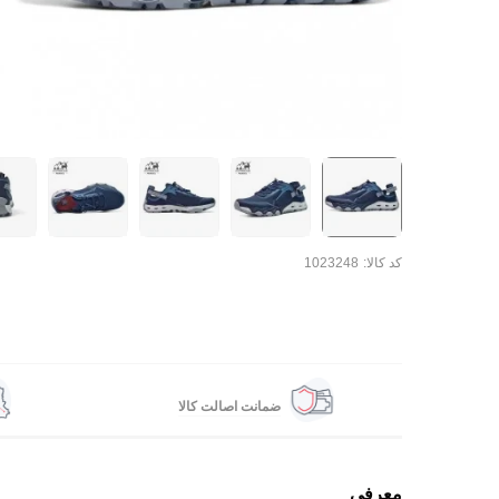
کد کالا:
1023248
ضمانت اصالت کالا
معرفی