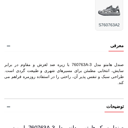
S760763A2
معرفی
صندل هامتو مدل 760763A-3 با زیره ضد لغزش و مقاوم در برابر
سایش، انتخابی مطمئن برای مسیرهای شهری و طبیعت گردی است.
طراحی سبک و تنفس پذیر آن، راحتی را در استفاده روزمره فراهم می
کند.
توضیحات
صندل سبک هامتو مردانه مدل 760763A-3 با رویه