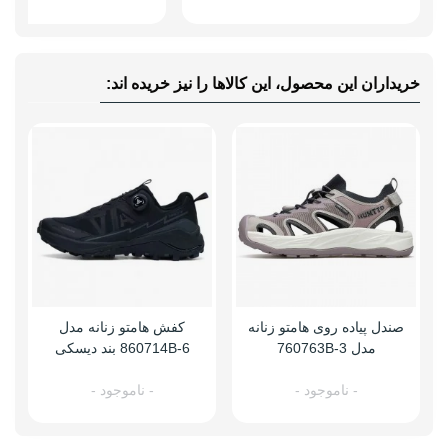
خریداران این محصول، این کالاها را نیز خریده اند:
صندل پیاده روی هامتو زنانه
کفش هامتو زنانه مدل
مدل 760763B-3
860714B-6 بند دیسکی
- ناموجود -
- ناموجود -