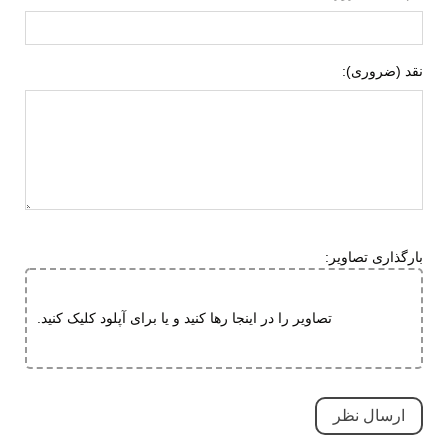
مقاوم در برابر سایش
قابلیت جلوگیری از سر خوردن
نقد (ضروری):
قابلیت ارتجاعی
کاهش فشارهای وارده
ویژگی های
دارای پد محافظ
تخصصی
مقاوم در برابر سایش
بسیار بادوام و محکم
تنفسی (قابلیت گردش هوا)
بارگذاری تصاویر:
سبک و راحت
ضد لغزش
تصاویر را در اینجا رها کنید و یا برای آپلود کلیک کنید.
قابلیت تطبیق با فرم پا
نحوه بسته شدن
بند کشی
چسبی