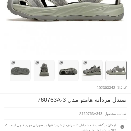
کد کالا:
102303343
صندل مردانه هامتو مدل 760763A-3
شناسه محصول:
S760763A343
امکان برگشت کالا با دلیل "انصراف از خرید" تنها در صورتی مورد قبول است که
کالا در شرایط اولیه باشد.