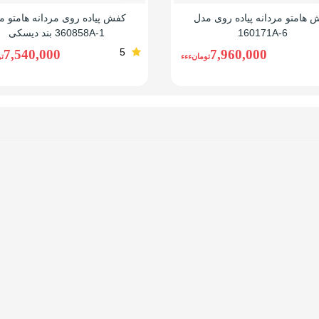
 هامتو مردانه پیاده روی مدل
کفش پیاده روی مردانه هامتو م
160171A-6
360858A-1 بند دیسکی
5
7,540,000
7,960,000
تومانءءء
ت