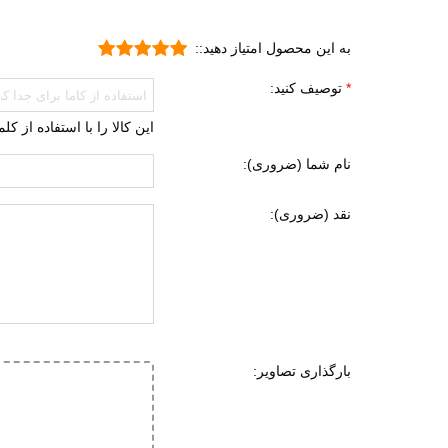
ویژگی های زیره
مقاوم
به این محصول امتیاز دهید::
قابلی
توصیف کنید:
قابلی
کاهش 
این کالا را با استفاده از ک
نام شما (ضروری):
ویژگی های تخصصی
مقاوم
کاهش 
نقد (ضروری):
بسیار
تنفسی
سبک 
طبی
دارای
بارگذاری تصاویر:
قابلی
نحوه بسته شدن
بند ک