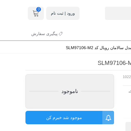
0
ورود | ثبت نام
پیگیری سفارش
امان رویال کد SLM97106-M2
102
ناموجود
ه
موجود شد خبرم کن