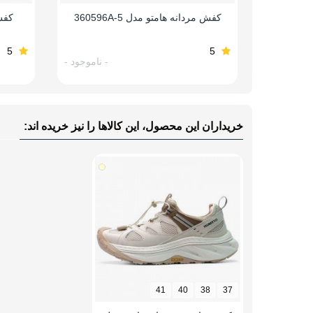
کفش مردانه هامتو مدل 360596A-5
کفش
5
5
- ناموجود -
خریداران این محصول، این کالاها را نیز خریده اند:
41
40
38
37