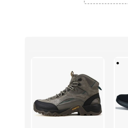
38
37