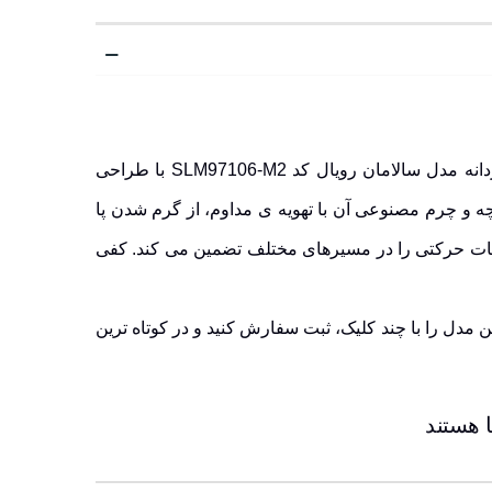
در سبک زندگی پرتحرک امروز، انتخاب کفشی که بتواند با نیازهای روزانه ی شما هماهنگ باشد، یک ضرورت است. کفش مردانه مدل سالامان رویال کد SLM97106-M2 با طراحی
چه
و
چرم مصنوعی
آن با تهویه ی مداوم، از گرم شدن پا
بات حرکتی را در مسیرهای مختلف تضمین می کند. کفی
کافی ست وارد فروشگاه رادکوه شوید و این مدل را با چند کلیک، ثبت سفارش کنید و در کوتاه ترین