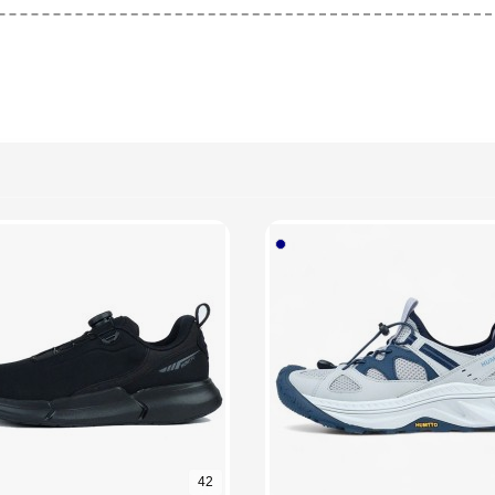
 ساق
42