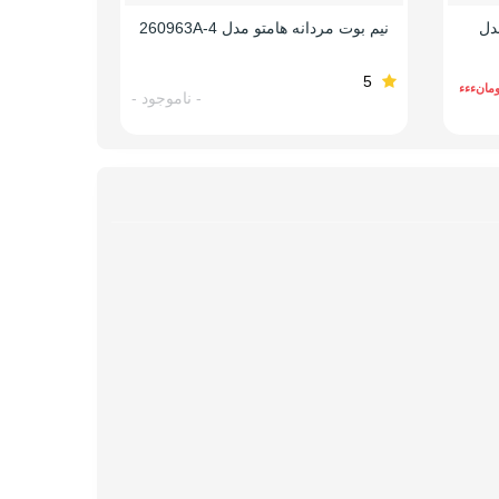
دل
نیم بوت مردانه هامتو مدل 260963A-4
کفش زنانه ه
5
5
ومانءءء
- ناموجود -