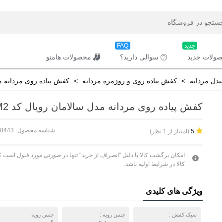
جدید
FAQ
ولات جدید
سوالی دارید؟
محصولات هامتو
دل مردانه
>
کفش پیاده روی و روزمره مردانه
>
کفش پیاده روی مردانه مدل سال
کفش پیاده روی مردانه مدل سالامان رویال کد SLM97106-M2
شناسه محصول:
28443
(امتیاز از 1 نظر)
5
امکان برگشت کالا با دلیل "انصراف از خرید" تنها در صورتی مورد قبول است ک
کالا در شرایط اولیه باشد.
ویژگی های کلیدی
سبک کفش :
جنس رویه :
جنس رویه :