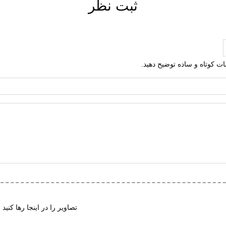
ثبت نظر
 در برابر سایش
ت جلوگیری از سر خوردن
ت ارتجاعی
فشارهای وارده
لمات کوتاه و ساده توضیح دهید.
 در برابر سایش
فشارهای وارده
 بادوام و محکم
 (قابلیت گردش هوا)
و راحت
 پد محافظ
ت تطبیق با فرم پا
تصاویر را در اینجا رها کنید 
شی