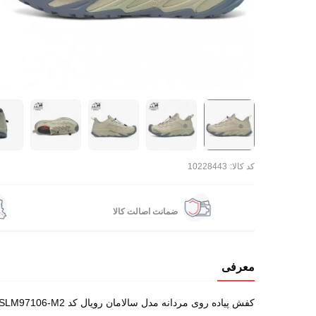
کد کالا:
10228443
ضمانت اصالت کالا
معرفی
کفش پیاده روی مردانه مدل سالامان رویال کد SLM97106-M2 با رویه تنفسی، تعادلی بی نقص بین راحتی و محافظت ایجاد کرده. این کفش رو برای روزهای پرتحرک همین حالا از رادکوه سفارش بده.