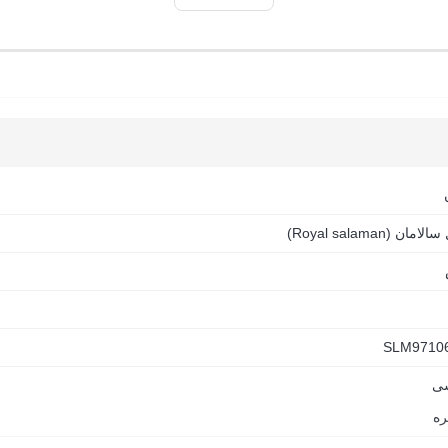
ولانی
بیعت گردی
مان (Royal salaman)
SLM9710
ی
ره