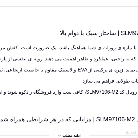
 که به راحتی، عملکرد و ظاهر اهمیت می دهند. رویه ی
تنفسی
از
پار
اید. زیره ی ترکیبی از
EVA
و لاستیک مقاوم با
خاصیت ارتجاعی
، ث
عات طولانی فراهم می سازد.
برای ثبت سفارش کفش پیاده روی مردانه مدل سالامان رویال کد SLM97106-M2، 
ند
تعریق
ادامه مطلب