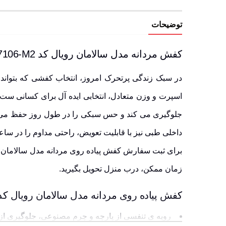
توضیحات
کفش مردانه مدل سالامان رویال کد SLM97106-M2 | ساختار سبک با دوام بالا
اسپرت و وزن متعادل، انتخابی ایده آل برای کسانی ست
جلوگیری می کند و حس سبکی را در طول روز حفظ می نم
داخلی طبی نیز با قابلیت تعویض، راحتی مداوم را در سا
زمان ممکن، درب منزل تحویل بگیرید.
کفش پیاده روی مردانه مدل سالامان رویال کد SLM97106-M2 | مزایایی که در هر شرایطی همراه شما هست
رویه ی تنفسی از پارچه و چرم مصنوعی، جلوگیری از 