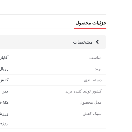
زیره ی EVA و لاستیک مقاوم در برابر سایش با خاصیت ارتجاعی بالا
فرم ارگونومیک با تطبیق کامل با ساختار پا
جزئیات محصول
کفی طبی، کاهش فشارهای وارده در پیاده روی های ط
طراحی بدون ساق و بند کشی، پوشیدن سریع و راحت
مشخصات
مناسب برای مسیرهای شهری، تمرین های سبک و ط
مناسب
آقایان
برند
رویال سالا
دسته بندی
کفش
کشور تولید کننده برند
چین
مدل محصول
6-M2
سبک کفش
ورزش
روزم