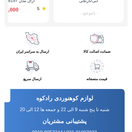
آبی/نارنجی
آرال مدل KA-8197 سبز
5
,480,000
- ناموجود -
ضمانت اصالت کالا
ارسال به سراسر ایران
قیمت منصفانه
ارسال سریع
لوازم کوهنوردی رادکوه
شنبه تا پنج شنبه 9 الی 22 و جمعه ها 12 الی 20
پشتیبانی مشتریان