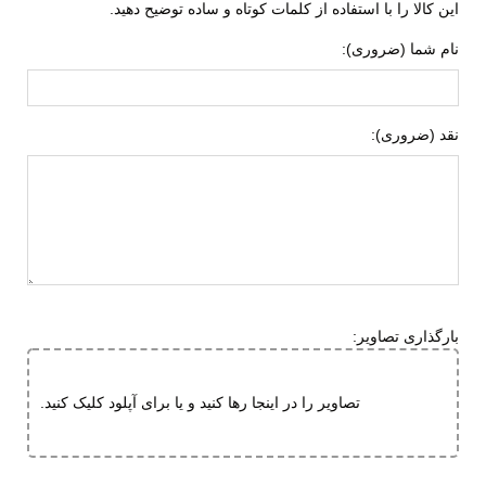
این کالا را با استفاده از کلمات کوتاه و ساده توضیح دهید.
امکان نصب باتوم کوهنوردی
، کیسه خواب و کمل بک؛ آماده برای
مناسب برای
استفاده روزمره
فعالیت های
نام شما (ضروری):
برنامه های نیمه حرفه ای و حرفه ای
خرید کوله پشتی کوهنوردی اورجینال 24 لیتر
نقد (ضروری):
اسنوهاک مدل LIGHT کد SN-B3126-4 از رادکوه
تصور کنید در مسیر یک کوه پیمایی یا طبیعت گردی، سبک، راحت
و آماده حرکت هستید. کوله پشتی ۲۴ لیتری اسنوهاک مدل
LIGHT دقیقاً همراهی است که هر کوهنورد حرفه ای به آن نیاز
دارد؛ سبک، مقاوم و جادار، طراحی شده برای حمل آسان
بارگذاری تصاویر:
تجهیزات شما و تجربه ای راحت در طول مسیر.
تصاویر را در اینجا رها کنید و یا برای آپلود کلیک کنید.
در رادکوه، ما تنها فروشنده نیستیم؛ ما همراه شما در انتخاب
بهترین تجهیزات سفر و کوهنوردی هستیم.
تنوع گسترده کوله