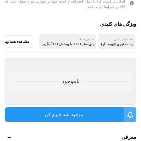
امکان برگشت کالا با دلیل "انصراف از خرید" تنها در صورتی مورد قبول است که
کالا در شرایط اولیه باشد.
ویژگی های کلیدی
سیستم پشتی :
جنس بدنه :
مشاهده همه ویژگی 
پشت توری (تهویه دار)
پلی‌استر 600D با پوشش PU آب‌گریز
ناموجود
موجود شد خبرم کن
معرفی