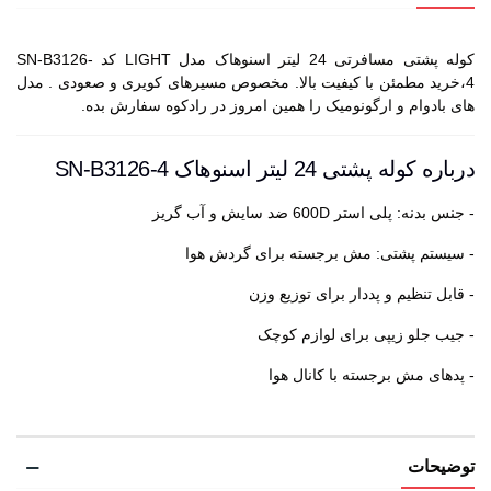
کوله پشتی مسافرتی 24 لیتر اسنوهاک مدل LIGHT کد SN-B3126-
4،خرید مطمئن با کیفیت بالا. مخصوص مسیرهای کویری و صعودی . مدل
های بادوام و ارگونومیک را همین امروز در رادکوه سفارش بده.
درباره کوله پشتی 24 لیتر اسنوهاک SN-B3126-4
- جنس بدنه: پلی استر 600D ضد سایش و آب گریز
- سیستم پشتی: مش برجسته برای گردش هوا
- قابل تنظیم و پددار برای توزیع وزن
- جیب جلو زیپی برای لوازم کوچک
- پدهای مش برجسته با کانال هوا
توضیحات