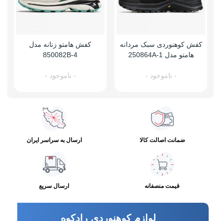
کفش کوهنوردی سبک مردانه
کفش هامتو زنانه مدل
هامتو مدل 250864A-1
850082B-4
- ناموجود -
- ناموجود -
ضمانت اصالت کالا
ارسال به سراسر ایران
قیمت منصفانه
ارسال سریع
لوازم کوهنوردی رادکوه