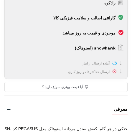
رادکوه
گارانتی اصالت و سلامت فیزیکی کالا
موجودی و قیمت به روز میباشد
snowhawk (اسنوهاک)
آماده ارسال از انبار
ارسال حداکثر تا دو روز کاری
آیا قیمت بهتری سراغ دارید ؟
معرفی
خنکی در هر گام! کفش صندل مردانه اسنوهاک مدل PEGASUS کد SN-