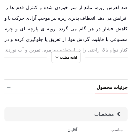
ضد لغزش
زیره، مانع از سر خوردن شده و کنترل قدم ها را
افزایش می دهد.
انعطاف پذیری
زیره نیز موجب آزادی حرکت پا و
کاهش فشار در هر گام می گردد. رویه ی
پارچه ای
و
چرم
مصنوعی
با قابلیت گردش هوا، از تعریق پا جلوگیری کرده و در
کنار دوام بالا، راحتی را در استفاده روزمره، تمرین و آب نوردی
ادامه مطلب
تضمین می کند. اگر به دنبال آسایش مداوم هستید، SN-S1265M-
1 انتخابی هوشمندانه است.
کفش صندل سبک مردانه اسنوهاک مدل PEGASUS
جزئیات محصول
کد SN-S1265M-1 | آنچه این کفش را خاص می
سازد
مشخصات
رویه ی ترکیبی چرم مصنوعی و پارچه، مقاوم در برابر خراش
مناسب
آقایان
زیره ی EVA و لاستیکی با قابلیت ارتجاعی، کاهش فشار