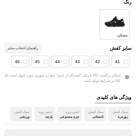
رنگ
مشکی
سایز کفش
راهنمای انتخاب سایز
46
45
44
43
42
41
امکان برگشت کالا با دلیل "انصراف از خرید" تنها در صورتی مورد قبول است که
کالا در شرایط اولیه باشد.
ویژگی های کلیدی
سبک کفش :
سبک کفش :
جنس رویه :
جنس رویه :
سبک کفش :
روزمره
تابستانی
چرم مصنوعی
پارچه
ورزشی