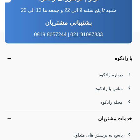
شنبه تا پنج شنبه 9 الی 22 و جمعه ها 12 الی 20
پشتیبانی مشتریان
021-91097833 | 0919-8057244
با رادکوه
درباره رادکوه
تماس با رادکوه
مجله رادکوه
خدمات مشتریان
پاسخ به پرسش های متداول