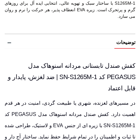
S1265M-1 با ساختار سبک و تهویه عالی، انتخابی ایده آل برای روزهای
گرم و پرتحرک است. زیره EVA انعطاف پذیر، هر حرکت را نرم و روان
می سازد.
توضیحات
کفش صندل تابستانی مردانه اسنوهاک مدل
PEGASUS کد SN-S1265M-1 | ضد لغزش، پایدار و
قابل اعتماد
در مسیرهای لغزنده، شهری یا طبیعت گردی، امنیت در هر قدم
اهمیت دارد. کفش صندل مردانه اسنوهاک مدل PEGASUS کد
SN-S1265M-1 با زیره ای از جنس
EVA
و لاستیک، طراحی شده
تا ثبات و اطمینان را در تمام شرایط حفظ نماید. ساختار
آج دار
و