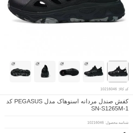
کد کالا:
10216046
کفش صندل مردانه اسنوهاک مدل PEGASUS کد
SN-S1265M-1
شناسه محصول:
10216046