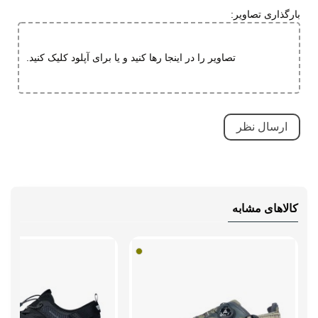
مقاوم در برابر سایش
بارگذاری تصاویر:
S1265M
قابلیت ارتجاعی
کاهش فشارهای وارده
تصاویر را در اینجا رها کنید و یا برای آپلود کلیک کنید.
ویژگی های
قابلیت تطبیق با فرم پا
تخصصی
مقاوم در برابر سایش
کاهش فشارهای وارده
بسیار بادوام و محکم
تنفسی (قابلیت گردش هوا)
سبک و راحت
کالاهای مشابه
ضد لغزش
دارای پد محافظ
طبی
نحوه بسته شدن
بند کشی
نوع ساق
بدون ساق