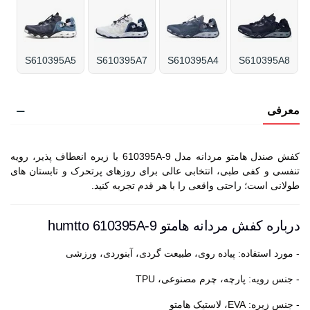
S610395A5
S610395A7
S610395A4
S610395A8
معرفی
کفش صندل هامتو مردانه مدل 610395A-9 با زیره انعطاف پذیر، رویه
تنفسی و کفی طبی، انتخابی عالی برای روزهای پرتحرک و تابستان های
طولانی است؛ راحتی واقعی را با هر قدم تجربه کنید.
درباره کفش مردانه هامتو humtto 610395A-9
- مورد استفاده: پیاده روی، طبیعت گردی، آبنوردی، ورزشی
- جنس رویه: پارچه، چرم مصنوعی، TPU
- جنس زیره: EVA، لاستیک هامتو