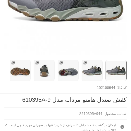
کد کالا:
102100944
کفش صندل هامتو مردانه مدل 610395A-9
شناسه محصول:
S610395A944
امکان برگشت کالا با دلیل "انصراف از خرید" تنها در صورتی مورد قبول است که
کالا در شرایط اولیه باشد.