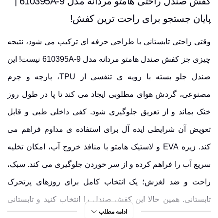
کفش صندل راحتی هامتو مردانه مدل 610395A-9 |
پایان جستجو برای راحت ترین کفش!
وقتی راحتی تابستانی با طراحی حرفه ای ترکیب می شود، نتیجه
چیزی جز کفش صندل هامتو مردانه مدل 610395A-9 نیست! این
صندل جلو بسته با
رویه ی تنفسی
از
TPU
،
پارچه
و
چرم
مصنوعی
، گردش هوای مطلوبی ایجاد می کند تا پا در طول روز
خنک بماند و از تعریق جلوگیری شود. کفی داخلی طبی و قابل
تعویض آن شرایطی ایده آل برای استفاده ی مداوم فراهم می
کند.
زیره EVA
و
لاستیک هامتو
با منافذ خروج آب، امکان تخلیه
سریع آب را فراهم کرده و از سر خوردن جلوگیری می کند. سبک،
راحت و
ضد لغزش
؛ یک انتخاب کامل برای روزهای پرتحرک
تابستانی. همین حالا این کفش صندل را انتخاب کنید و تابستانی
ادامه مطلب
متفاوت را تجربه نمایید!