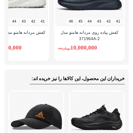
45
44
43
42
41
46
45
44
43
42
41
کفش پیاده روی مردانه هامتو مدل
کفش مردانه هامتو مدل 371964A-1
371964A-2
0,000,000
10,000,000
تومانءءء
خریداران این محصول، این کالاها را نیز خریده اند: