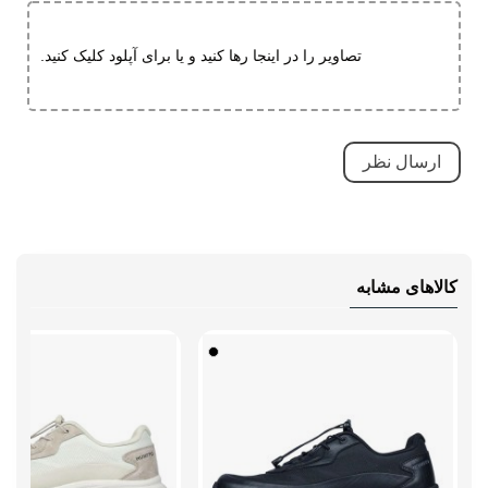
تنفسی (قابلیت گردش هوا)
سبک و راحت
تصاویر را در اینجا رها کنید و یا برای آپلود کلیک کنید.
ضد لغزش
دارای پد محافظ
طبی
قابلیت تطبیق با فرم پا
نحوه بسته شدن
بند دیسکی
نوع ساق
بدون ساق
کالاهای مشابه
وزن (یک لنگه)
سایز 42: 331 گرم، سایز 44: 375 گرم
راهنمای قالب
قالب استاندارد است همان سایز شهری
محصول
خودتان را سفارش دهید