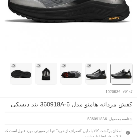
کد کالا:
1020936
کفش مردانه هامتو مدل 360918A-6 بند دیسکی
شناسه محصول:
S360918A6
امکان برگشت کالا با دلیل "انصراف از خرید" تنها در صورتی مورد قبول است که
کالا در شرایط اولیه باشد.