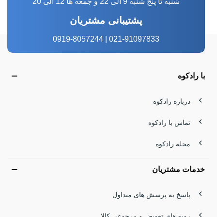
شنبه تا پنج شنبه 9 الی 22 و جمعه ها 12 الی 20
پشتیبانی مشتریان
021-91097833 | 0919-8057244
با رادکوه
درباره رادکوه
تماس با رادکوه
مجله رادکوه
خدمات مشتریان
پاسخ به پرسش های متداول
رویه های تعویض و مرجوعی کالا