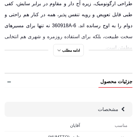
طراحی ارگونومیک، زیره آج دار و مقاوم در برابر سایش، کفی
طبی قابل تعویض و رویه تنفس پذیر، همه در کنار هم راحتی و
دوام را به اوج رسانده اند. 360918A-6 نه تنها برای مسیرهای
سخت طبیعت، بلکه برای استفاده روزمره و شهری هم انتخابی
مطمئن است.
ادامه مطلب
رنگ بندی خاص و امکان ست کردن با مدل های زنانه، این کفش
را به گزینه ای عالی برای زوج هایی تبدیل کرده که به استایل و
جزئیات محصول
عملکرد همزمان اهمیت می دهند.
برای دیدن ست های جذاب و عکس های واقعی از این مدل، سری
مشخصات
به
پیج اینستاگرام
بزن، جایی که هر قدم، داستانی از اعتمادبه
نفس و ماجراجویی ست.
مناسب
آقایان
برند
هامتو (HUMTTO)