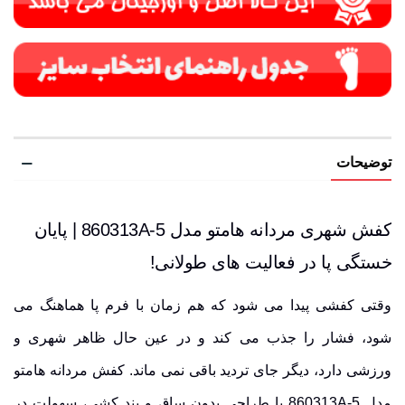
توضیحات
کفش شهری مردانه هامتو مدل 860313A-5 | پایان
خستگی پا در فعالیت های طولانی!
وقتی کفشی پیدا می شود که هم زمان با فرم پا هماهنگ می
شود، فشار را جذب می کند و در عین حال ظاهر شهری و
ورزشی دارد، دیگر جای تردید باقی نمی ماند. کفش مردانه هامتو
مدل 860313A-5 با طراحی بدون ساق و بند کشی، سهولت در