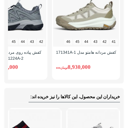
انتخاب کنند
46
45
44
43
42
46
45
44
43
42
41
کفش مردانه هامتو مدل 171341A-1
کفش پیاده روی مردانه ها
171224A-2
,980,000
8,930,000
تومانءءء
خریداران این محصول، این کالاها را نیز خریده اند: