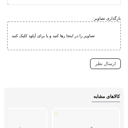
ویژگی های
ضد لغزش
تخصصی
دارای پد محافظ
بارگذاری تصاویر:
طبی
قابلیت تطبیق با فرم پا
تصاویر را در اینجا رها کنید و یا برای آپلود کلیک کنید.
مقاوم در برابر سایش
بسیار بادوام و محکم
تنفسی (قابلیت گردش هوا)
سبک و راحت
نحوه بسته شدن
بند کشی
نوع ساق
بدون ساق
کالاهای مشابه
وزن (یک لنگه)
سایز 42: 355 گرم، سایز 44: 392 گرم
راهنمای قالب
در این مدل همان سایز شهریتان را
محصول
سفارش بدید افرادی که پنجه پاشون
پهنه یا تپل هست حتما یک سایز بزرگ تر