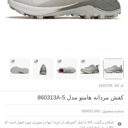
کد کالا:
1020795
کفش مردانه هامتو مدل 860313A-5
شناسه محصول:
S860313A5
امکان برگشت کالا با دلیل "انصراف از خرید" تنها در صورتی مورد قبول است که
کالا در شرایط اولیه باشد.