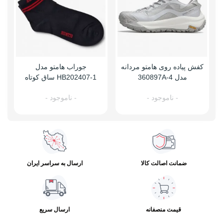
کفش پیاده روی هامتو مردانه
جوراب هامتو مدل
ک
مدل 360897A-4
HB202407-1 ساق کوتاه
- ناموجود -
- ناموجود -
ضمانت اصالت کالا
ارسال به سراسر ایران
قیمت منصفانه
ارسال سریع