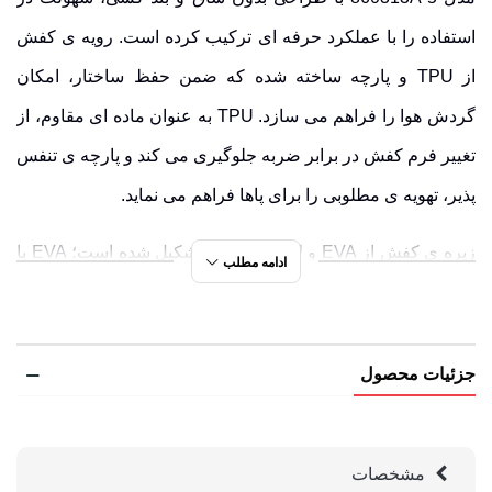
استفاده را با عملکرد حرفه ای ترکیب کرده است. رویه ی کفش
از
TPU
و
پارچه
ساخته شده که ضمن حفظ ساختار، امکان
گردش هوا
را فراهم می سازد. TPU به عنوان ماده ای مقاوم، از
تغییر فرم کفش در برابر ضربه جلوگیری می کند و پارچه ی تنفس
پذیر، تهویه ی مطلوبی را برای پاها فراهم می نماید.
زیره ی کفش از
EVA
و
لاستیک هامتو
تشکیل شده است؛ EVA با
ادامه مطلب
خاصیت ارتجاعی، فشارهای وارده را جذب کرده و راحتی بیشتری
در حرکت ایجاد می کند. لاستیک هامتو نیز با طراحی
آج دار
و
مقاومت بالا در برابر سایش
، ایمنی قدم برداشتن را در سطوح
جزئیات محصول
مختلف تضمین می نماید. کفی داخلی طبی و قابل تعویض، در کنار
ساختار سبک، این کفش را به گزینه ای مناسب برای تمرین،
مشخصات
دویدن، پیاده روی و استفاده روزمره تبدیل کرده است.