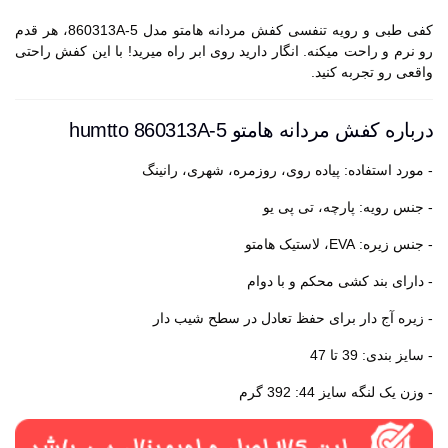
کفی طبی و رویه تنفسی کفش مردانه هامتو مدل 860313A-5، هر قدم
رو نرم و راحت میکنه. انگار دارید روی ابر راه میرید! با این کفش راحتی
واقعی رو تجربه کنید.
درباره کفش مردانه هامتو humtto 860313A-5
- مورد استفاده: پیاده روی، روزمره، شهری، رانینگ
- جنس رویه: پارچه، تی پی یو
- جنس زیره: EVA، لاستیک هامتو
- دارای بند کشی محکم و با دوام
- زیره آج دار برای حفظ تعادل در سطح شیب دار
- سایز بندی: 39 تا 47
- وزن یک لنگه سایز 44: 392 گرم