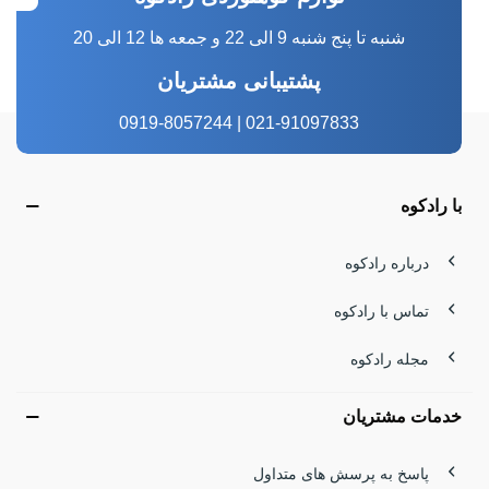
شنبه تا پنج شنبه 9 الی 22 و جمعه ها 12 الی 20
پشتیبانی مشتریان
021-91097833 | 0919-8057244
با رادکوه
درباره رادکوه
تماس با رادکوه
مجله رادکوه
خدمات مشتریان
پاسخ به پرسش های متداول