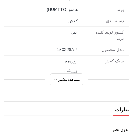
برند
هامتو (HUMTTO)
دسته بندی
کفش
کشور تولید کننده
چین
برند
مدل محصول
150226A-4
سبک کفش
روزمره
ورزشی
مشاهده بیشتر
مورد استفاده
شهری
پیاده روی
طبیعت گردی
نظرات
دویدن
راحتی
ورزشی
بدون نظر