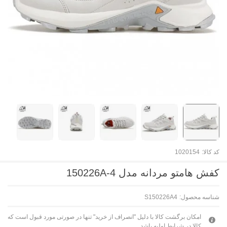
کد کالا:
1020154
کفش هامتو مردانه مدل 150226A-4
شناسه محصول:
S150226A4
امکان برگشت کالا با دلیل "انصراف از خرید" تنها در صورتی مورد قبول است که
کالا در شرایط اولیه باشد.