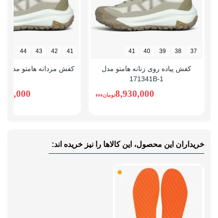
45
44
43
42
41
41
40
39
38
37
کفش پیاده روی زنانه هامتو مدل
کفش مردانه هامتو مدل 171341A-1
171341B-1
,930,000
8,930,000
تومانءءء
خریداران این محصول، این کالاها را نیز خریده اند: