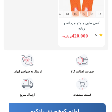
46
45
44
43
42
41
40
39
38
37
کفی طبی هامتو مردانه و
زنانه
5
420,000
تومانءءء
ضمانت اصالت کالا
ارسال به سراسر ایران
قیمت منصفانه
ارسال سریع
لوازم کوهنوردی رادکوه