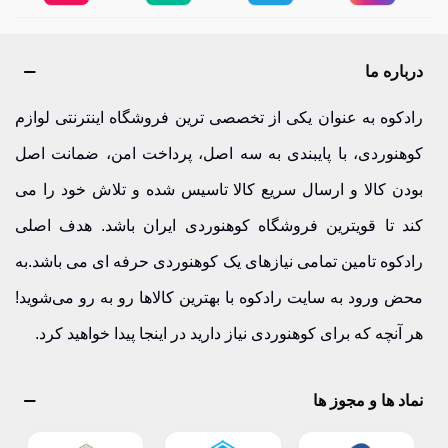
همزمان داشتند.
یکی از نقاط قوت این برند، توجه به جزئیات است. مثلاً در
درباره ما
کوله‌پشتی‌ها، سیستم تهویه پشت، توزیع وزن و بندهای قابل تنظیم
رادکوه به عنوان یکی از تخصصی ترین فروشگاه اینترنتی لوازم
به‌گونه‌ای طراحی شده‌اند که فشار روی بدن کاهش یابد.
کوهنوردی، با پایبندی به سه اصل، پرداخت امن، ضمانت اصل
در چادرها نیز مقاومت در برابر آب، نصب سریع و استحکام در
بودن کالا و ارسال سریع کالا تاسیس شده و تلاش خود را می
بادهای شدید در نظر گرفته شده است. این ویژگی‌ها باعث شده
کند تا قویترین فروشگاه کوهنوردی ایران باشد. هدف اصلی
حتی در برنامه‌های حرفه‌ای کوهنوردی نیز مورد استفاده قرار
رادکوه تامین تمامی نیازهای یک کوهنوردی حرفه ای می باشد.به
گیرد.
محض ورود به سایت رادکوه با بهترین کالاها رو به رو می‌شوید!
هر آنچه که برای کوهنوردی نیاز دارید در اینجا پیدا خواهید کرد.
اگر قصد خرید تجهیزات دارید، بهتر است ابتدا نوع استفاده خود را
مشخص کنید. سفر سبک یک‌روزه با برنامه چندروزه کاملاً متفاوت
نماد ها و مجوز ها
است و انتخاب اشتباه می‌تواند تجربه شما را سخت کند.