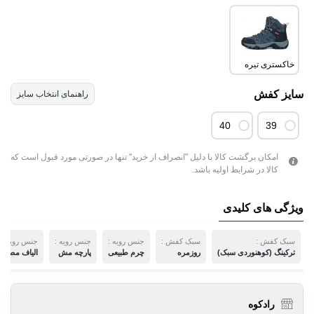
خاکستری تیره
سایز کفش
راهنمای انتخاب سایز
40
39
امکان برگشت کالا با دلیل "انصراف از خرید" تنها در صورتی مورد قبول است که
کالا در شرایط اولیه باشد.
ویژگی های کلیدی
سبک کفش :
سبک کفش :
جنس رویه :
جنس رویه :
جنس رویه :
ترکینگ (کوهنوردی سبک)
روزمره
چرم طبیعی
پارچه مش
الیاف مصنو
رادکوه