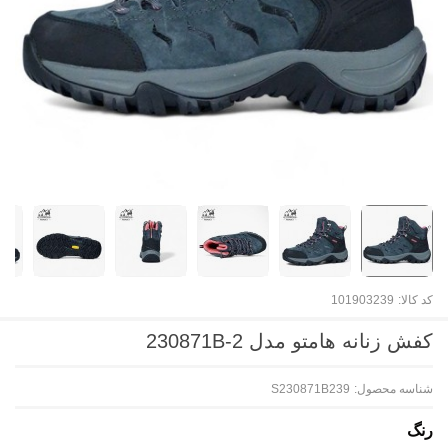
کد کالا:
101903239
کفش زنانه هامتو مدل 230871B-2
شناسه محصول:
S230871B239
رنگ