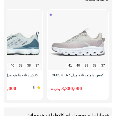
دارای پد محافظ
نحوه بسته شدن
بندی
نوع ساق
ساق بلند
41
40
39
38
37
41
40
39
38
37
کفش هامتو زنانه مدل 360570B-7
کفش زنانه هامتو مدل 371481B-6
5
,490,000
8,880,000
تومانءءء
خریداران این محصول، این کالاها را نیز خریده اند: