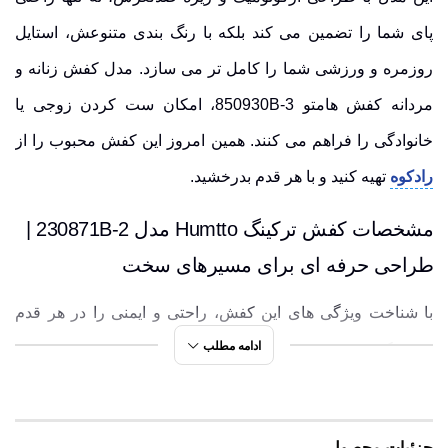
پای شما را تضمین می کند بلکه با رنگ بندی متنوعش، استایل
روزمره و ورزشی شما را کامل تر می سازد. مدل کفش زنانه و
مردانه کفش هامتو 850930B-3، امکان ست کردن زوجی یا
خانوادگی را فراهم می کنند. همین امروز این کفش محبوب را از
رادکوه
تهیه کنید و با هر قدم بدرخشید.
مشخصات کفش ترکینگ Humtto مدل 230871B-2 |
طراحی حرفه ای برای مسیرهای سخت
با شناخت ویژگی های این کفش، راحتی و ایمنی را در هر قدم
ادامه مطلب
تجربه کنید
قابل استفاده در طبیعت گردی، جنگل نوردی، پیاده روی
شهری
و سفرهای تفریحی
جزئیات محصول