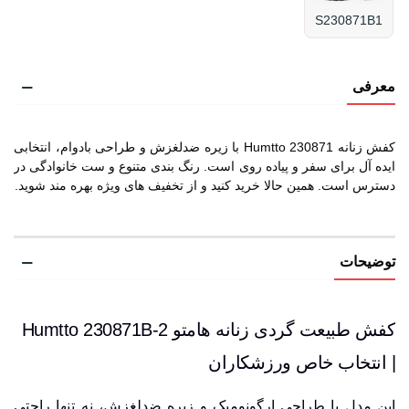
S230871B1
معرفی
کفش زنانه Humtto 230871 با زیره ضدلغزش و طراحی بادوام، انتخابی
ایده آل برای سفر و پیاده روی است. رنگ بندی متنوع و ست خانوادگی در
دسترس است. همین حالا خرید کنید و از تخفیف های ویژه بهره مند شوید.
توضیحات
کفش طبیعت گردی زنانه هامتو Humtto 230871B-2
| انتخاب خاص ورزشکاران
این مدل با طراحی ارگونومیک و زیره ضدلغزش، نه تنها راحتی