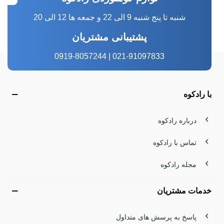
شنبه تا پنج شنبه 9 الی 22 و جمعه ها 12 الی 20
پشتیبانی مشتریان
021-91097833 | 0919-8057244
با رادکوه
درباره رادکوه
تماس با رادکوه
مجله رادکوه
خدمات مشتریان
پاسخ به پرسش های متداول