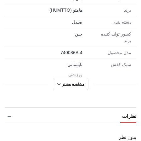
برند
هامتو (HUMTTO)
دسته بندی
صندل
کشور تولید کننده
چین
برند
مدل محصول
740086B-4
سبک کفش
تابستانی
ورزشی
روزمره
مشاهده بیشتر
مورد استفاده
ورزشی
روزمره
نظرات
تمرین
پیاده روی
دویدن
بدون نظر