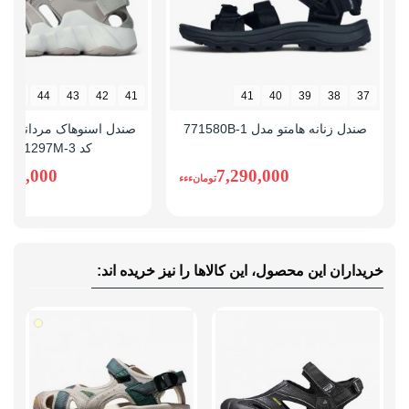
45
44
43
42
41
41
40
39
38
37
صندل زنانه هامتو مدل 771580B-1
کد SN-S1297M-3
,280,000
7,290,000
تومانءءء
خریداران این محصول، این کالاها را نیز خریده اند: