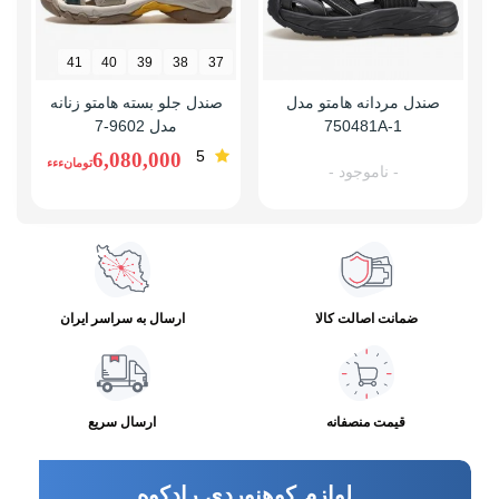
41
40
39
38
37
صندل مردانه هامتو مدل
صندل جلو بسته هامتو زنانه
750481A-1
مدل 9602-7
5
6,080,000
تومانءءء
- ناموجود -
ضمانت اصالت کالا
ارسال به سراسر ایران
قیمت منصفانه
ارسال سریع
لوازم کوهنوردی رادکوه