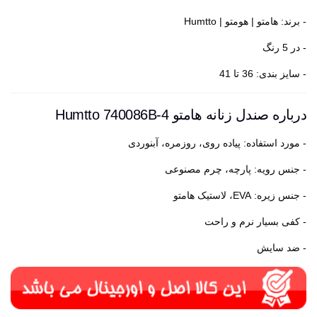
- برند: هامتو | هومتو | Humtto
- در 5 رنگ
- سایز بندی: 36 تا 41
درباره صندل زنانه هامتو Humtto 740086B-4
- مورد استفاده: پیاده روی، روزمره، آبنوردی
- جنس رویه: پارچه، چرم مصنوعی
- جنس زیره: EVA، لاستیک هامتو
- کفی بسیار نرم و راحت
- ضد سایش