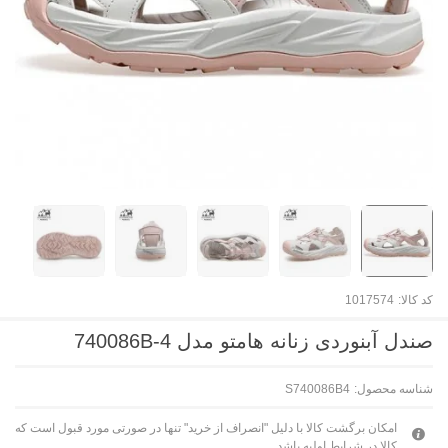
کد کالا:
1017574
صندل آبنوردی زنانه هامتو مدل 740086B-4
شناسه محصول:
S740086B4
امکان برگشت کالا با دلیل "انصراف از خرید" تنها در صورتی مورد قبول است که
کالا در شرایط اولیه باشد.