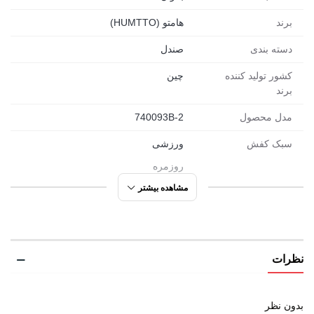
برند
هامتو (HUMTTO)
دسته بندی
صندل
کشور تولید کننده
چین
برند
مدل محصول
740093B-2
سبک کفش
ورزشی
روزمره
تابستانی
مشاهده بیشتر
مورد استفاده
روزمره
تمرین
نظرات
پیاده روی
شهری
دویدن
بدون نظر