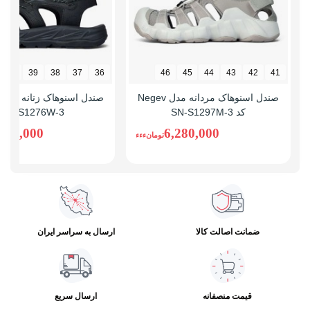
40
39
38
37
36
46
45
44
43
42
41
صندل اسنوهاک مردانه مدل Negev
کد SN-S1297M-3
SN-S1276W-3
,300,000
6,280,000
تومانءءء
ضمانت اصالت کالا
ارسال به سراسر ایران
قیمت منصفانه
ارسال سریع