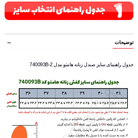
توضیحات
جدول راهنمای سایز صندل زنانه هامتو مدل 740093B-2