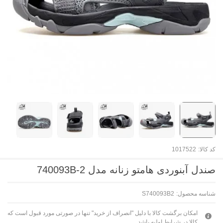
کد کالا:
1017522
صندل آبنوردی هامتو زنانه مدل 740093B-2
شناسه محصول:
S740093B2
امکان برگشت کالا با دلیل "انصراف از خرید" تنها در صورتی مورد قبول است که
کالا در شرایط اولیه باشد.