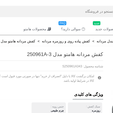
جدید
FAQ
ولات جدید
سوالی دارید؟
محصولات هامتو
دل مردانه
>
کفش پیاده روی و روزمره مردانه
>
کفش مردانه هامتو مدل 250961A-3
کفش مردانه هامتو مدل 250961A-3
شناسه محصول:
S250961A343
امکان برگشت کالا با دلیل "انصراف از خرید" تنها در صورتی مورد قبول است ک
کالا در شرایط اولیه باشد.
ویژگی های کلیدی
سبک کفش :
جنس رویه :
روزمره
چرم طبیعی