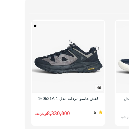
دهید.
44
46
دل
کفش هامتو مردانه مدل 160531A-1
کفش پیا
5
8,330,000
تومانءءء
وجود -