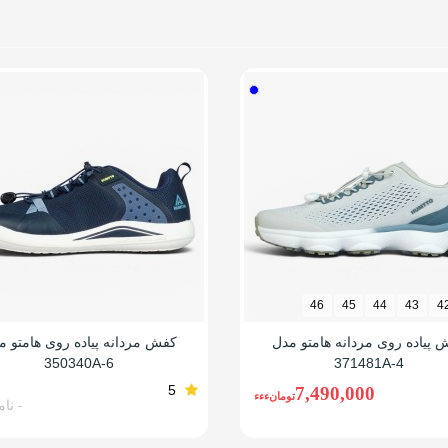
 بادوام و محکم
 (قابلیت گردش هوا)
یسکی
 ساق
گرم
این مدل جمع جور می باشد از سایز شهری خودتان یک سایز بزرگ تر سفارش ب
46
45
44
43
4
 پیاده روی مردانه هامتو مدل
کفش مردانه پیاده روی هامتو م
350340A-6
371481A-4
5
7,490,000
تومانءءء
- نام