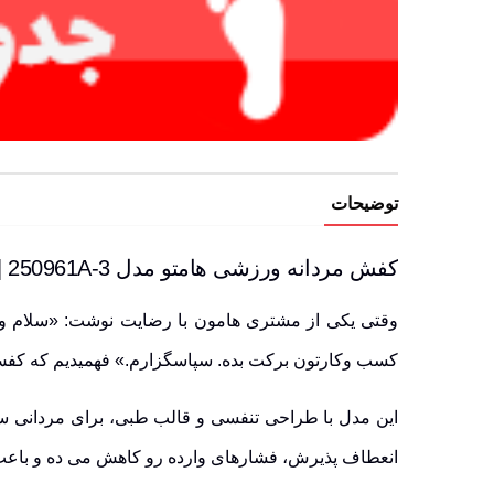
توضیحات
کفش مردانه ورزشی هامتو مدل 250961A-3 | طراحی تنفسی برای راحتی در هر قدم
وقتی یکی از مشتری هامون با رضایت نوشت: «سلام وقتت
کسب وکارتون برکت بده. سپاسگزارم.» فهمیدیم که کفش مردانه Humtto مدل 250961A-3 فقط یه کفش نیست، یه تجربه ی تازه از راحتی، اعتم
این مدل با طراحی تنفسی و قالب طبی، برای مردانی س
انعطاف پذیرش، فشارهای وارده رو کاهش می ده و باعث