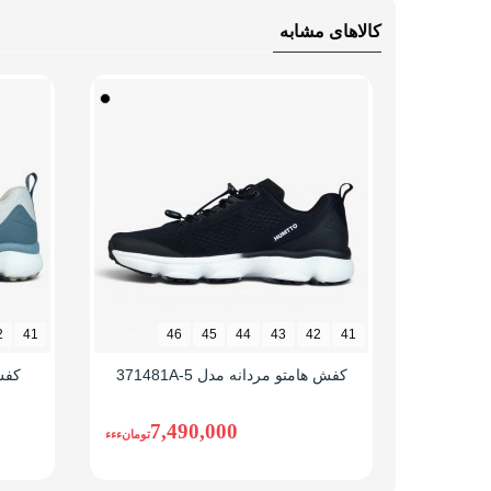
بسیار
کالاهای مشابه
تنفسی
نحوه بسته شدن
بند د
نوع ساق
بدون
وزن (یک لنگه)
سایز 42: 380 گرم، سایز 44: 419 
راهنمای قالب محصول
قالب 
2
41
46
45
44
43
42
41
کفش هامتو مردانه مدل 371481A-5
کفش
7,490,000
تومانءءء