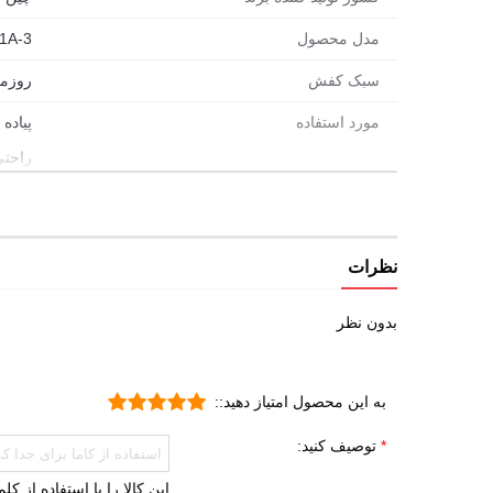
قالب کفش های هومتو با هم متفاوت هستن، برای این کف
مدل محصول
1A-3
سبک کفش
روزم
مورد استفاده
پیاده
راحتی
شهری
طبیع
روزم
نظرات
جنس رویه
چرم 
بدون نظر
ویژگی کفی داخلی کفش
طبی
قابل 
به این محصول امتیاز دهید::
قابلی
توصیف کنید:
جنس زیره
ای وی ا
این کالا را با استفاده از ک