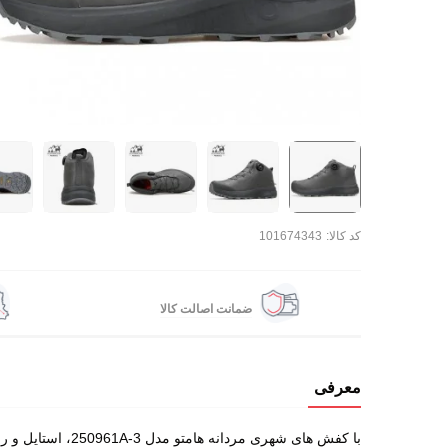
کد کالا:
101674343
ضمانت اصالت کالا
معرفی
با کفش های شهری مردانه هامتو مدل 250961A-3، استایل و راحتی را هم زمان تجربه کنید. مناسب برای استفاده روزمره، پیاده روی و مسیرهای طولانی.