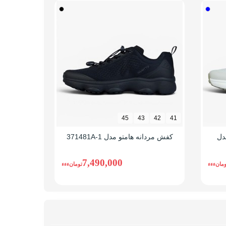
43
42
45
43
42
41
دل
کفش مردانه هامتو مدل 371481A-1
کفش مردانه ه
5
7,490,000
ومانءءء
تومانءءء