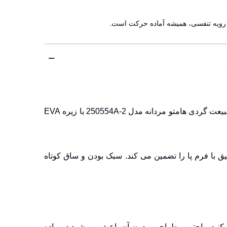
امتو مردانه مدل 250554A-2 با
زیره EVA
ق با فرم پا را تضمین می کند. سبک بودن و ساق کوتاه
ت کنید. راحتی و طراحی مدرن آن باعث می شود در پیاده