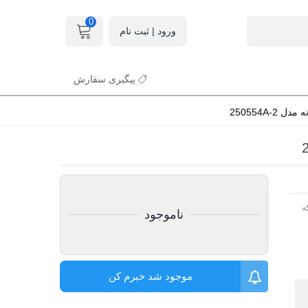
0
ورود | ثبت نام
پیگیری سفارش
250554A-
ه
ناموجود
موجود شد خبرم کن