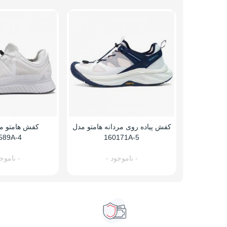
کفش پیاده روی مردانه هامتو مدل
کفش هامتو مر
589A-4
160171A-5
- ناموجود -
- ناموج