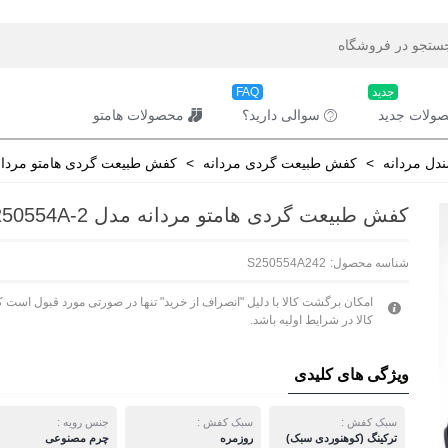
جدید
FAQ
ولات جدید
سوالی دارید؟
محصولات هامتو
دل مردانه
>
کفش طبیعت گردی مردانه
>
کفش طبیعت گردی هامتو مردانه مدل 2
کفش طبیعت گردی هامتو مردانه مدل 250554A-2
شناسه محصول:
S250554A242
امکان برگشت کالا با دلیل "انصراف از خرید" تنها در صورتی مورد قبول است ک
کالا در شرایط اولیه باشد.
ویژگی های کلیدی
سبک کفش :
سبک کفش :
جنس رویه :
ترکینگ (کوهنوردی سبک)
روزمره
چرم مصنوعی