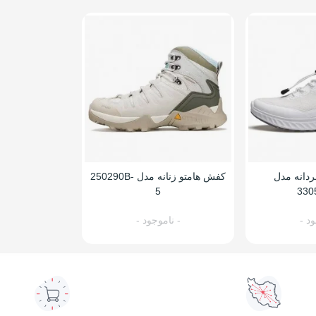
دانه مدل
کفش هامتو زنانه مدل 250290B-
5
330
ود -
- ناموجود -