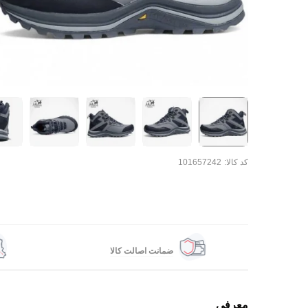
کد کالا:
101657242
ضمانت اصالت کالا
معرفی