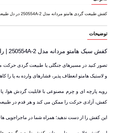
کفش طبیعت گردی هامتو مردانه مدل 250554A-2 در دل طبیعت یا خیابان‌های شلوغ، کفش هامتو مردانه مدل 250554A-2 با ساختار مقاوم و رویه تنفسی، همیشه آماده حرکت است.
توضیحات
کفش سبک هامتو مردانه مدل 250554A-2 | راحتی بی وقفه در حرکت های روزانه
تصور کنید در مسیرهای جنگلی یا طبیعت گردی حرکت می کنید
و لاستیک هامتو انعطاف پذیر، فشارهای وارده به پا را ک
رویه پارچه ای
و
چرم مصنوعی
با
قابلیت گردش هوا
، پ
کفش، آزادی حرکت را ممکن می کند و هر قدم در طبیعت، 
این کفش را از دست ندهید؛ همراه شما در ماجراجویی های
این کفش علاوه بر مدل مردانه،
کفش طبیعت گردی هامتو زنا