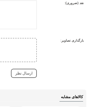
نقد (ضروری):
قابلی
جنس زیره
لاستی
ای وی ا
ویژگی های زیره
انعطا
آج دار
بارگذاری تصاویر:
مقاوم
قابلی
کاهش 
ویژگی های تخصصی
مقاوم
کاهش 
بسیار
تنفسی
کالاهای مشابه
سبک 