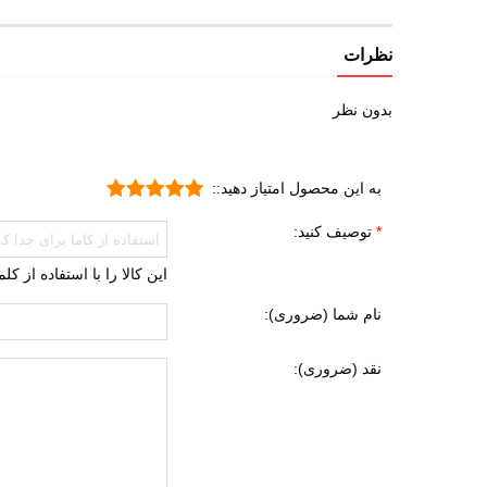
طبیع
پیاده
نظرات
دویدن
بدون نظر
راحتی
ورزش
به این محصول امتیاز دهید::
روزم
تمرین
توصیف کنید:
جنس رویه
چرم 
این کالا را با استفاده از ک
چرم 
نام شما (ضروری):
پارچه
نقد (ضروری):
ویژگی کفی داخلی کفش
طبی
قابل 
قابلی