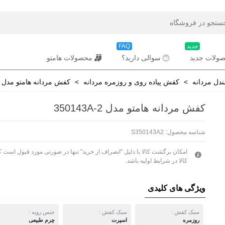
جدید
FAQ
ولات جدید
سوالی دارید؟
محصولات هامتو
دل مردانه
>
کفش پیاده روی و روزمره مردانه
>
کفش مردانه هامتو مدل 350143A-2
کفش مردانه هامتو مدل 350143A-2
شناسه محصول:
S350143A2
امکان برگشت کالا با دلیل "انصراف از خرید" تنها در صورتی مورد قبول است ک
کالا در شرایط اولیه باشد.
ویژگی های کلیدی
سبک کفش :
سبک کفش :
جنس رویه :
روزمره
اسپرت
چرم طبیعی