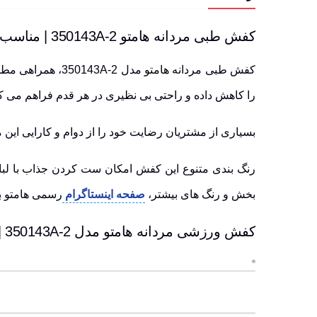
کفش طبی مردانه هامتو 350143A-2 | مناسب استفاده طولانی مدت و پیاده روی
کفش طبی مردانه
هامتو
مدل 350143A-2،
را کاهش داده و راحتی بی نظیری در هر قدم فراهم می کن
بسیاری از مشتریان رضایت خود را از دوام و کارایی این 
رنگ بندی متنوع این کفش امکان ست کردن جذاب با لباس
بخش و رنگ های بیشتر،
صفحه اینستاگرام
رسمی هامتو ب
کفش ورزشی مردانه هامتو مدل 350143A-2 | ویژگی های کلیدی کفش، مناسب طبیعت گردی
زیره آج دار با انعطاف پذیری بالا،
مناسب برای سطوح ناهم