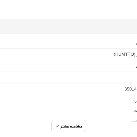
لیت های روزانه
سیرهای سخت
HU)
گرم و فعالیت های پرتحرک
35014
ره
ت
ی
مشاهده بیشتر