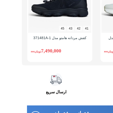
43
42
45
43
42
41
دل
کفش مردانه هامتو مدل 371481A-1
کفش مردانه ه
5
7,490,000
ومانءءء
تومانءءء
ارسال سریع