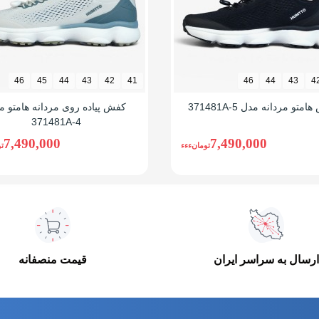
و راحت
ب
46
45
44
43
42
41
46
44
43
4
 ساق
متو مردانه مدل 371481A-5
کفش پیاده روی مردانه هامتو م
371481A-4
7,490,000
7,490,000
تومانءءء
ت
ارسال به سراسر ایران
قیمت منصفانه