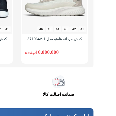
سبک 
ضد آ
نحوه بسته شدن
بندی
2
41
46
45
44
43
42
41
نوع ساق
بدون
کفش مردانه هامتو مدل 371964A-1
کفش ها
10,000,000
تومانءءء
ضمانت اصالت کالا