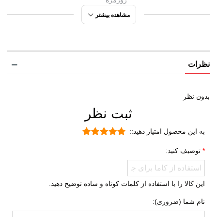
روزمره
ورزشی
مشاهده بیشتر
مورد استفاده
کوهنوردی سبک
پیاده روی
نظرات
شهری
طبیعت گردی
دویدن
بدون نظر
ثبت نظر
راحتی
ورزشی
به این محصول امتیاز دهید::
روزمره
توصیف کنید:
جنس رویه
الیاف مصنوعی
پارچه برزنتی
این کالا را با استفاده از کلمات کوتاه و ساده توضیح دهید.
ویژگی کفی داخلی
طبی
نام شما (ضروری):
کفش
قابل تعویض