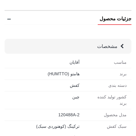
جزئیات محصول
مشخصات
مناسب
آقایان
برند
هامتو (HUMTTO)
دسته بندی
کفش
کشور تولید کننده
چین
برند
مدل محصول
120488A-2
سبک کفش
ترکینگ (کوهنوردی سبک)