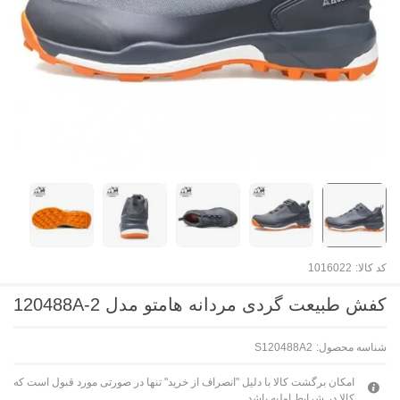
کد کالا:
1016022
کفش طبیعت گردی مردانه هامتو مدل 120488A-2
شناسه محصول:
S120488A2
امکان برگشت کالا با دلیل "انصراف از خرید" تنها در صورتی مورد قبول است که
کالا در شرایط اولیه باشد.