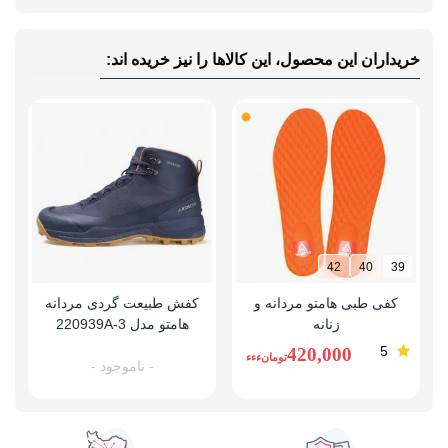
خریداران این محصول، این کالاها را نیز خریده اند:
42
40
39
کفی طبی هامتو مردانه و
کفش طبیعت گردی مردانه
زنانه
هامتو مدل 220939A-3
5
420,000
تومانءءء
- ناموجود -