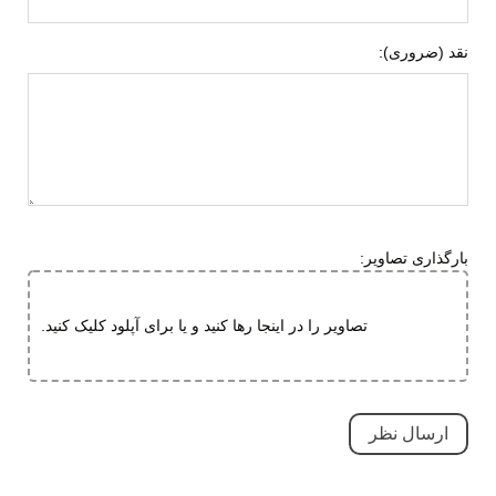
قابلیت گردش هوا
نقد (ضروری):
جنس زیره
ای وی ای (EVA)
لاستیک هامتو
ویژگی های زیره
انعطاف پذیر
آج دار
مقاوم در برابر سایش
قابلیت جلوگیری از سر خوردن
بارگذاری تصاویر:
قابلیت ارتجاعی
کاهش فشارهای وارده
تصاویر را در اینجا رها کنید و یا برای آپلود کلیک کنید.
ویژگی های
سبک و راحت
تخصصی
ضد آب
ضد لغزش
دارای پد محافظ