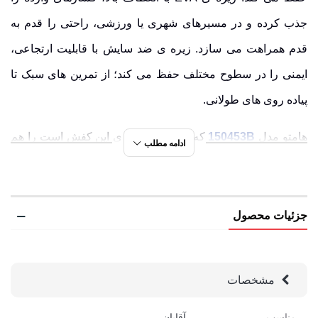
جذب کرده و در مسیرهای شهری یا ورزشی، راحتی را قدم به
قدم همراهت می سازد.
زیره ی ضد سایش
با قابلیت ارتجاعی،
ایمنی را در سطوح مختلف حفظ می کند؛ از تمرین های سبک تا
پیاده روی های طولانی.
هامتو مدل
150453B
که نسخه ی زنانه ی این کفش است را هم
ادامه مطلب
طراحی کرده؛ با همان کیفیت ساخت، راحتی و دوام. این مدل،
انتخابی مناسب برای ست کردن با همراه نیز خواهد بود. اگر به
دنبال انتخابی مشترک برای مسیرهای تازه هستید، این گزینه را از
جزئیات محصول
دست ندهید.
کفش مردانه هامتو مدل 350863A-2 | مشخصات
مشخصات
فنی
مناسب
آقایان