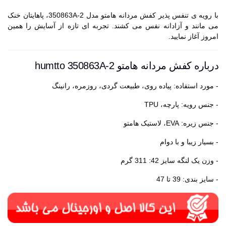
با رویه ی تنفس پذیر کفش مردانه هامتو مدل 350863A-2، پاهایتان خنک
می مانند و آزادانه نفس می کشند. تجربه ای تازه از آسایش را همین
امروز آغاز نمایید.
درباره کفش مردانه هامتو humtto 350863A-2
- مورد استفاده: پیاده روی، طبیعت گردی، روزمره، رانینگ
- جنس رویه: پارچه، TPU
- جنس زیره: EVA، لاستیک هامتو
- بسیار زیبا و با دوام
- وزن یک لنگه سایز 42: 311 گرم
- سایز بندی: 39 تا 47