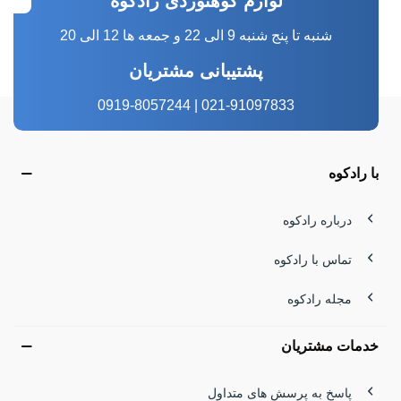
لوازم کوهنوردی رادکوه
شنبه تا پنج شنبه 9 الی 22 و جمعه ها 12 الی 20
پشتیبانی مشتریان
021-91097833 | 0919-8057244
با رادکوه
درباره رادکوه
تماس با رادکوه
مجله رادکوه
خدمات مشتریان
پاسخ به پرسش های متداول