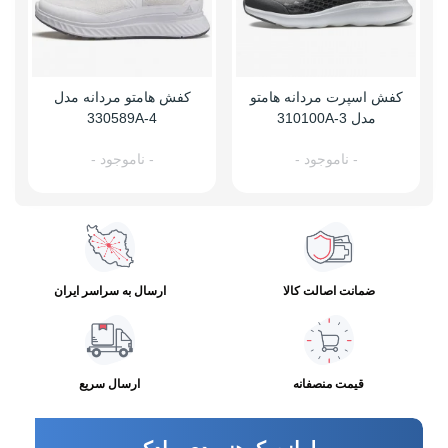
کفش اسپرت مردانه هامتو
کفش هامتو مردانه مدل
مدل 310100A-3
330589A-4
- ناموجود -
- ناموجود -
ضمانت اصالت کالا
ارسال به سراسر ایران
قیمت منصفانه
ارسال سریع