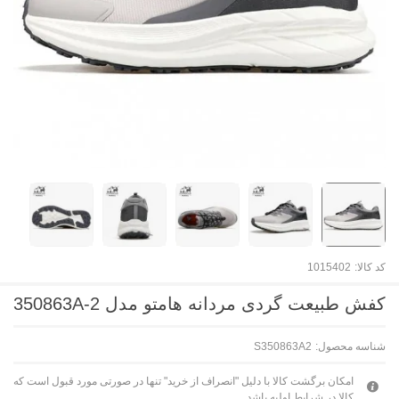
کد کالا:
1015402
کفش طبیعت گردی مردانه هامتو مدل 350863A-2
شناسه محصول:
S350863A2
امکان برگشت کالا با دلیل "انصراف از خرید" تنها در صورتی مورد قبول است که
کالا در شرایط اولیه باشد.