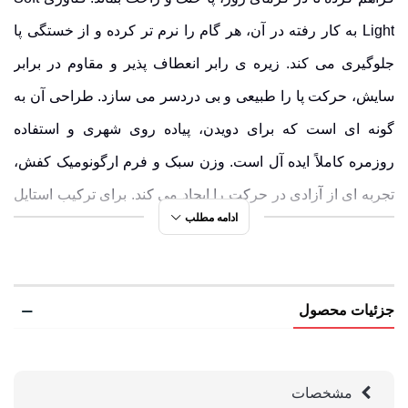
Light
به کار رفته در آن، هر گام را نرم تر کرده و از خستگی پا
جلوگیری می کند.
زیره ی رابر
انعطاف پذیر
و
مقاوم در برابر
سایش
، حرکت پا را طبیعی و بی دردسر می سازد. طراحی آن به
گونه ای است که برای دویدن، پیاده روی شهری و استفاده
روزمره کاملاً ایده آل است.
وزن سبک
و فرم ارگونومیک کفش،
تجربه ای از آزادی در حرکت را ایجاد می کند. برای ترکیب استایل
ادامه مطلب
و عملکرد، همین امروز Clifton 8 را به استایلتان اضافه کنید!
کفش شهری مردانه هوکا مدل M Clifton 8 کد
1119393 | بررسی مشخصات فنی
جزئیات محصول
رویه ی تنفسی از نخ و پنبه، حفظ خنکی پا در طول روز
زیره ی رابر مقاوم در برابر سایش، مناسب برای مسیرهای
مشخصات
شهری