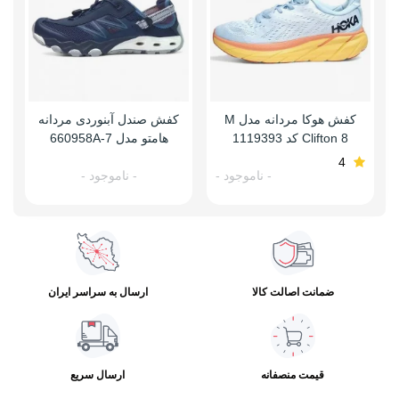
کفش هوکا مردانه مدل M
کفش صندل آبنوردی مردانه
Clifton 8 کد 1119393
هامتو مدل 660958A-7
4
- ناموجود -
- ناموجود -
ضمانت اصالت کالا
ارسال به سراسر ایران
قیمت منصفانه
ارسال سریع