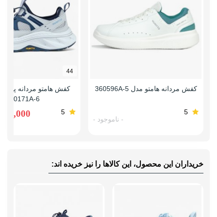
44
کفش مردانه هامتو مدل 360596A-5
کفش هامتو مردانه پیاده 
160171A-6
5
5
,960,000
- ناموجود -
خریداران این محصول، این کالاها را نیز خریده اند: