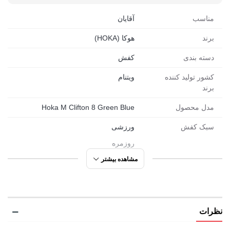
تکنولوژی Soft Light برای تجربه ای نرم و روان در حرکت
مناسب
آقایان
کفی طبی با قابلیت تطبیق با فرم پا، پشتیبانی کامل در
برند
هوکا (HOKA)
فعالیت های ورزشی
دسته بندی
کفش
طراحی بندی بدون ساق، سهولت در پوشیدن و آزادی در
حرکت
کشور تولید کننده
ویتنام
برند
مدل محصول
Hoka M Clifton 8 Green Blue
سبک کفش
ورزشی
روزمره
تابستانی
مشاهده بیشتر
مورد استفاده
پیاده روی
دویدن
نظرات
راحتی
ورزشی