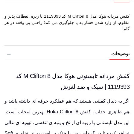
کفش مردانه هوکا مدل M Clifton 8 کد 1119393 با زیره انعطاف پذیر و
مقاوم، از وارد شدن فشار به پا جلوگیری می کند؛ راحتی بی وقفه در هر
گام!
توضیحات
کفش مردانه تابستونی هوکا مدل M Clifton 8 کد
1119393 | سبک و ضد لغزش
اگر به دنبال کفشی هستید که هم عملکرد حرفه ای داشته باشد و
هم ظاهری جذاب، کفش Hoka Clifton 8 بهترین انتخاب است.
این مدل تابستانی با رویه ای از
نخ و پنبه ی تنفسی
، تهویه ای عالی
فراهم کرده تا در گرمای روز، پا خنک و راحت بماند. فناوری
Soft