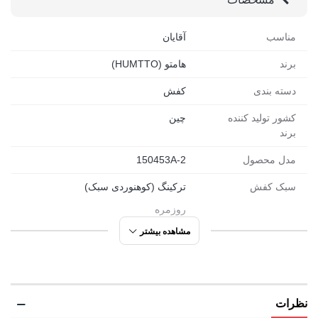
مناسب
آقایان
برند
هامتو (HUMTTO)
دسته بندی
کفش
کشور تولید کننده
چین
برند
مدل محصول
150453A-2
سبک کفش
ترکینگ (کوهنوردی سبک)
روزمره
تابستانی
مشاهده بیشتر
ورزشی
مورد استفاده
کوهنوردی سبک
نظرات
شهری