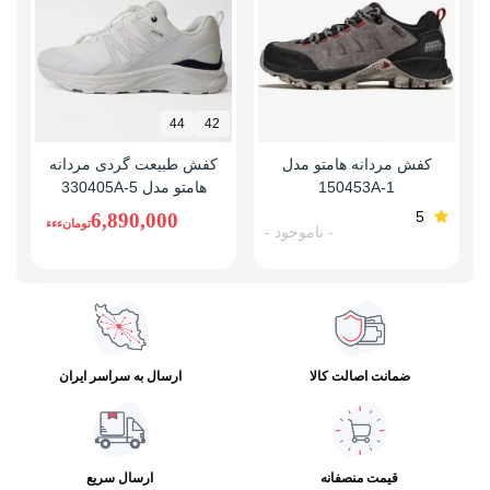
44
42
کفش مردانه هامتو مدل
کفش طبیعت گردی مردانه
150453A-1
هامتو مدل 330405A-5
5
6,890,000
تومانءءء
- ناموجود -
ضمانت اصالت کالا
ارسال به سراسر ایران
قیمت منصفانه
ارسال سریع