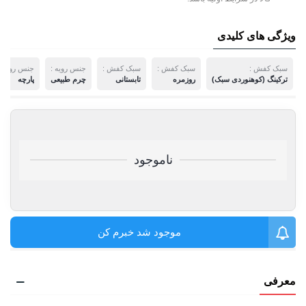
ویژگی های کلیدی
سبک کفش :
سبک کفش :
سبک کفش :
جنس رویه :
جنس رویه :
ترکینگ (کوهنوردی سبک)
روزمره
تابستانی
چرم طبیعی
پارچه
ناموجود
موجود شد خبرم کن
معرفی