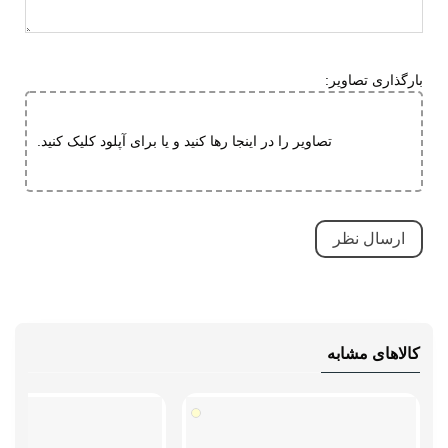
لاستیک هامتو
ویژگی های زیره
آج دار
بارگذاری تصاویر:
مقاوم در برابر سایش
کاهش فشارهای وارده
تصاویر را در اینجا رها کنید و یا برای آپلود کلیک کنید.
ویژگی های
بسیار بادوام و محکم
تخصصی
تنفسی (قابلیت گردش هوا)
سبک و راحت
ضد آب
ضد لغزش
طبی
کالاهای مشابه
قابلیت تطبیق با فرم پا
دارای پد محافظ
مقاوم در برابر سایش