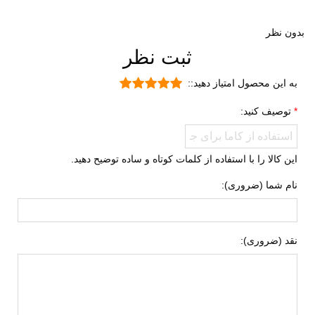
طبیعت گردی
پیاده روی
بدون نظر
ثبت نظر
دویدن
راحتی
به این محصول امتیاز دهید::
دره نوردی
توصیف کنید:
ورزشی
جنگل نوردی
این کالا را با استفاده از کلمات کوتاه و ساده توضیح دهید.
روزمره
نام شما (ضروری):
جنس رویه
چرم طبیعی
پارچه
نقد (ضروری):
ویژگی کفی داخلی
طبی
کفش
قابل تعویض
قابلیت گردش هوا
جنس زیره
ای وی ای (EVA)