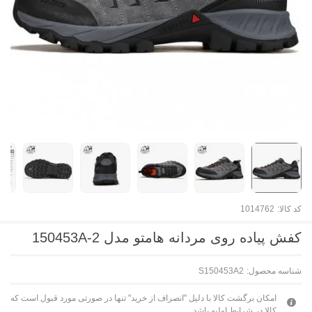
کد کالا:
1014762
کفش پیاده روی مردانه هامتو مدل 150453A-2
شناسه محصول:
S150453A2
امکان برگشت کالا با دلیل "انصراف از خرید" تنها در صورتی مورد قبول است که
کالا در شرایط اولیه باشد.