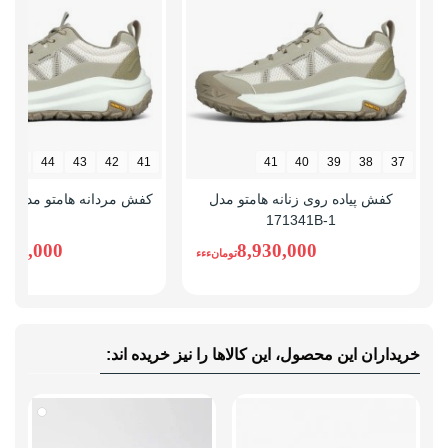
کاهش فشارهای وارده
نحوه بسته شدن
بندی
نوع ساق
بدون ساق
45
44
43
42
41
41
40
39
38
37
کفش پیاده روی زنانه هامتو مدل
کفش مردانه هامتو مدل 171341A-1
171341B-1
,930,000
8,930,000
تومانءءء
خریداران این محصول، این کالاها را نیز خریده اند: