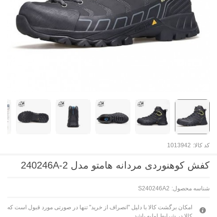
کد کالا:
1013942
کفش کوهنوردی مردانه هامتو مدل 240246A-2
شناسه محصول:
S240246A2
امکان برگشت کالا با دلیل "انصراف از خرید" تنها در صورتی مورد قبول است که
کالا در شرایط اولیه باشد.