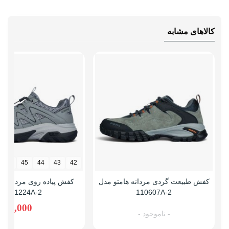
کالاهای مشابه
46
45
44
43
42
کفش طبیعت گردی مردانه هامتو مدل
کفش پیاده روی مردانه ها
171224A-2
110607A-2
,980,000
- ناموجود -