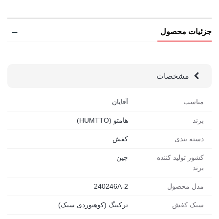
حالا نوبت توئه؛ Humtto رو همین حالا سفارش بده و با خیال
راحت، هم توی طبیعت بدرخش، هم توی خیابون های شهر.
جزئیات محصول
کفش ساق بلند Humtto مدل 240246A-2 | نگاهی به
ساختار تخصصی و طراحی روزمره
مشخصات
طراحی زیره برای کاهش فشارهای روزانه:
مناسب پیاده روی
مناسب
آقایان
های طولانی
برند
هامتو (HUMTTO)
فرم پذیر با ساختار پا:
فیت طبیعی بدون فشار یا لغزش
بسته شدن با بند:
قابل تنظیم برای راحتی بیشتر و استایل
دسته بندی
کفش
اسپرت
کشور تولید کننده
چین
برند
ساق بلند برای محافظت بیشتر از مچ پا:
مخصوص روزهای
سرد یا مسیرهای ناهموار
مدل محصول
240246A-2
کد مدل 240246:
انتخابی خاص برای خانم های فعال، خوش
سبک کفش
ترکینگ (کوهنوردی سبک)
سلیقه و اهل حرکت