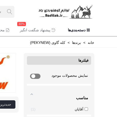
30%
دسته‌بندی‌ها
پیشنهاد شگفت انگیز
محص
خانه
>
برندها
>
کله گاوی (PEKYNEW)
فیلترها
نمایش محصولات موجود
مناسب
جدیدترین
آقایان
1