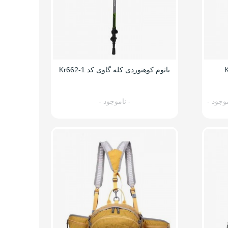
باتوم کوهنوردی کله گاوی کد Kr662-1
موجود -
- ناموجود -