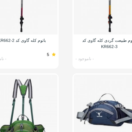
وم طبیعت گردی کله گاوی کد
باتوم کله گاوی کد KR662-2
KR662-3
5
- ناموجود -
- نا