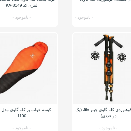
لیتری کد KA-8149
- ناموجود -
- ناموجود -
باتوم کوهنوردی کله گاوی جیلو Jilo (پک
ک
دو عددی)
1100
- ناموجود -
- ناموجود -