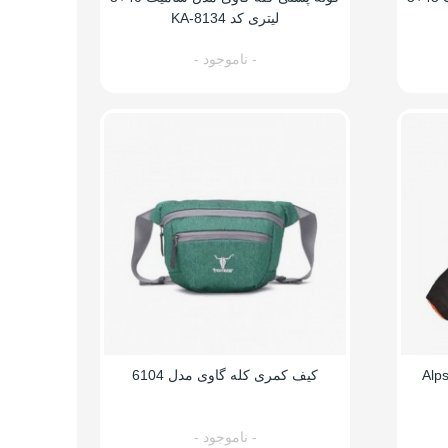
لیتری کد KA-8134
- ناموجود -
یسه خواب پر کله گاوی مدل Alps
کیف کمری کله گاوی مدل 6104
- ناموجود -