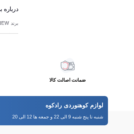
درباره برند PEKYNEW یا کله گ
می‌شود، ی
مقاوم و د
تولید تجه
این برند 
ضمانت اصالت کالا
به دلیل د
این برند 
لوازم کوهنوردی رادکوه
شنبه تا پنج شنبه 9 الی 22 و جمعه ها 12 الی 20
کله گاو
برند کله 