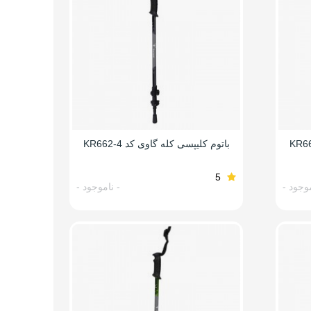
باتوم کلیپسی کله گاوی کد KR662-4
5
موجود -
- ناموجود -