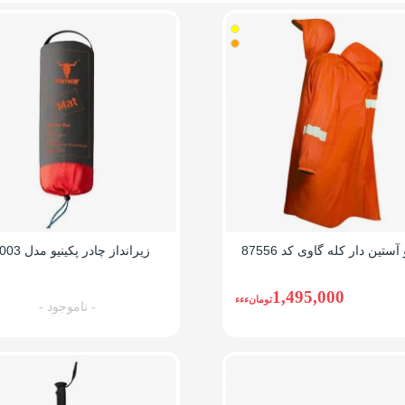
زرد
نارنجی
آستین دار کله گاوی کد 87556
زیرانداز چادر پکینیو مدل K2003
1,495,000
تومانءءء
- ناموجود -