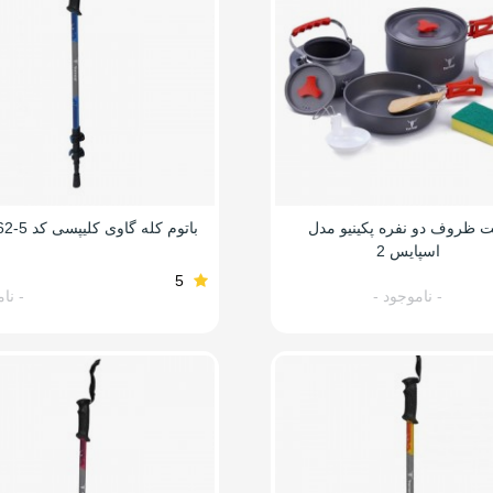
 ظروف دو نفره پکینیو مدل
باتوم کله گاوی کلیپسی کد KR662-5
اسپایس 2
5
- ناموجود -
- نا