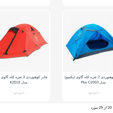
چادر کوهنوردی 2 نفره کله گاوی (پکینیو)
چادر کوهنوردی 3 نفره کله گا
مدل Pkn C2003
مدل K2019
- ناموجود -
- ناموجود -