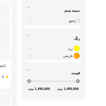
دسته بندی
پانچو
1
رنگ
زرد
1
نارنجی
1
پانچو 
قیمت
5
1,495,000
1,495,000
تومان
تومان