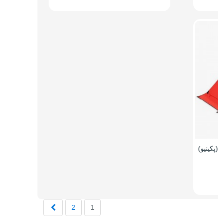
وی (پکینیو)
بعدی
2
1