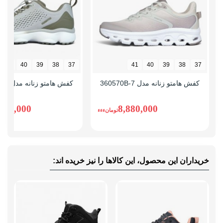
نوع ساق
ساق بلند
41
40
39
38
37
41
40
39
38
37
کفش هامتو زنانه مدل 360570B-7
کفش هامتو زنانه مدل 371481B-4
,490,000
8,880,000
تومانءءء
خریداران این محصول، این کالاها را نیز خریده اند: