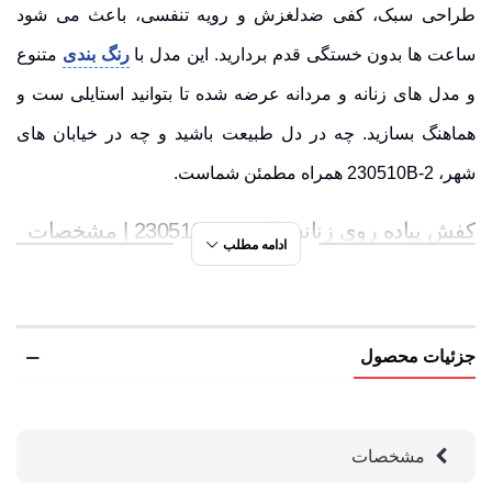
طراحی سبک، کفی ضدلغزش و رویه تنفسی، باعث می شود
ساعت ها بدون خستگی قدم بردارید. این مدل با
رنگ بندی
متنوع
و مدل های زنانه و مردانه عرضه شده تا بتوانید استایلی ست و
هماهنگ بسازید. چه در دل طبیعت باشید و چه در خیابان های
شهر، 230510B-2 همراه مطمئن شماست.
کفش پیاده روی زنانه هامتو 230510B-2 | مشخصات
ادامه مطلب
کلی کفش هامتو در زنجان
قابلیت تعویض کفی داخلی
برای شخصی سازی راحتی پا.
جزئیات محصول
مناسب برای انواع فعالیت ها
از جمله کوهنوردی سبک،
مشخصات
جنگلنوردی و پیاده روی شهری.