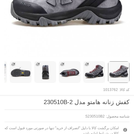
کد کالا:
1013762
کفش زنانه هامتو مدل 230510B-2
شناسه محصول:
S230510B2
امکان برگشت کالا با دلیل "انصراف از خرید" تنها در صورتی مورد قبول است که
کالا در شرایط اولیه باشد.