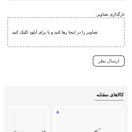
قابلیت جلوگیری از سر خوردن
قابلیت ارتجاعی
بارگذاری تصاویر:
کاهش فشارهای وارده
ویژگی های
مقاوم در برابر سایش
تصاویر را در اینجا رها کنید و یا برای آپلود کلیک کنید.
تخصصی
کاهش فشارهای وارده
بسیار بادوام و محکم
تنفسی (قابلیت گردش هوا)
سبک و راحت
ضد آب
ضد لغزش
کالاهای مشابه
دارای پد محافظ
طبی
قابلیت تطبیق با فرم پا
نحوه بسته شدن
بندی