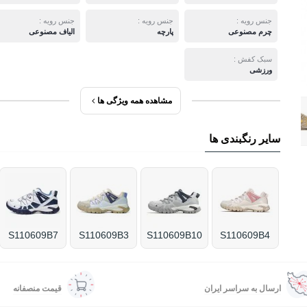
جنس رویه :
جنس رویه :
جنس رویه :
چرم مصنوعی
پارچه
الیاف مصنوعی
سبک کفش :
ورزشی
مشاهده همه ویژگی ها
سایر رنگبندی ها
S110609B7
S110609B3
S110609B10
S110609B4
ارسال به سراسر ایران
قیمت منصفانه