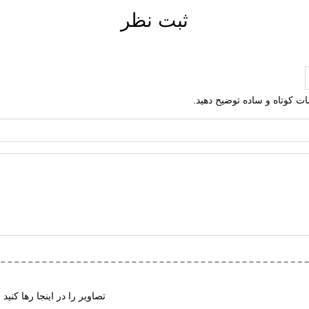
ثبت نظر
ت گردی
 روی
لمات کوتاه و ساده توضیح دهید.
 مصنوعی
مصنوعی
تعویض
ت گردش هوا
ی (EVA)
ک هامتو
تصاویر را در اینجا رها کنید 
ف پذیر