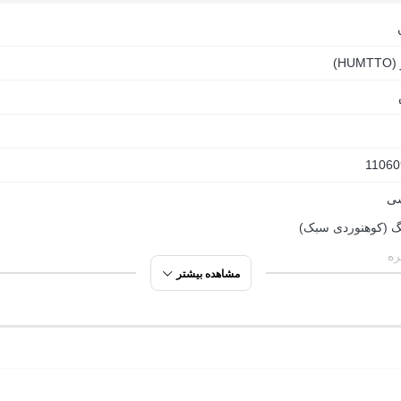
HU)
قالب کفش زنانه هومتو مدل 110609B-5 استاندارد هست. مثلاً اگه سایزت 36 باش
یاده رویت رو اندازه بگیر و با جدول زیرمقایسه کن.
11060
ی
گ (کوهنوردی سبک)
ره
مشاهده بیشتر
انی
ی
ره
وردی سبک