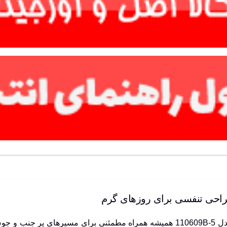
از جنگل نوردی تا پیاده روی شهری، کفش هامتو زنانه مدل 110609B-5 همیشه همراه 