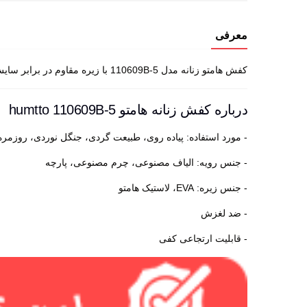
معرفی
کفش هامتو زنانه مدل 110609B-5 با زیره مقاوم در برابر سایش، همراهی قابل اعتماد در مسیرهای مختلف.
درباره کفش زنانه هامتو humtto 110609B-5
- مورد استفاده: پیاده روی، طبیعت گردی، جنگل نوردی، روزمره
- جنس رویه: الیاف مصنوعی، چرم مصنوعی، پارچه
- جنس زیره: EVA، لاستیک هامتو
- ضد لغزش
- قابلیت ارتجاعی کفی