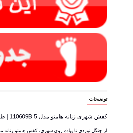
توضیحات
کفش شهری زنانه هامتو مدل 110609B-5 | طراحی تنفسی برای روزهای گرم