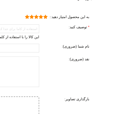
شهری
طبیع
به این محصول امتیاز دهید::
پیاده
دویدن
توصیف کنید:
راحتی
این کالا را با استفاده از ک
جنس رویه
پارچه
نام شما (ضروری):
الیاف
نقد (ضروری):
چرم 
ویژگی کفی داخلی کفش
طبی
قابل 
قابلی
جنس زیره
ای وی ا
بارگذاری تصاویر:
لاستی
ویژگی های زیره
انعطا