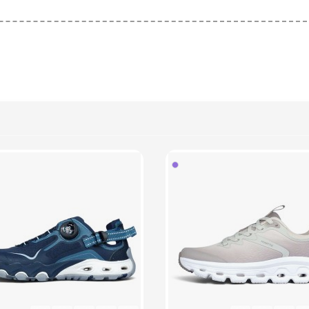
 در برابر سایش
ت جلوگیری از سر خوردن
ت ارتجاعی
فشارهای وارده
 در برابر سایش
فشارهای وارده
 بادوام و محکم
 (قابلیت گردش هوا)
و راحت
آنتی شوک
غزش
 پد محافظ