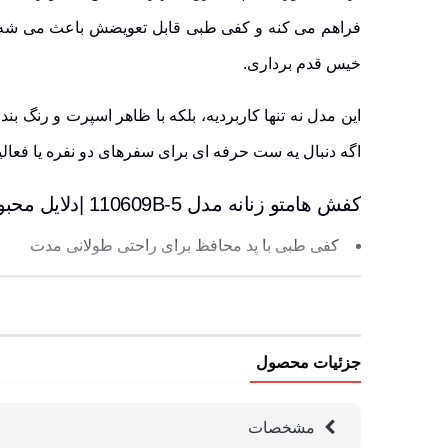
فراهم می کنه و کفی طبی قابل تعویضش باعث می شه 
خیس قدم برداری.
این مدل نه تنها کاربردیه، بلکه با ظاهر اسپرت و رنگ 
اگه دنبال یه ست حرفه ای برای سفرهای دو نفره یا فعا
کفش هامتو زنانه مدل 110609B-5 |دلایل محبوبیت بین طبیعت گردها
کفی طبی با پد محافظ برای راحتی طولانی مدت
زیره EVA سبک با خاصیت ارتجاعی
مقاوم در برابر لغزش و سایش
طراحی ارگونومیک منطبق با فرم پا
جزئیات محصول
بندهای قابل تنظیم برای فیت دقیق
مناسب برای سبک زندگی پرتحرک
مشخصات