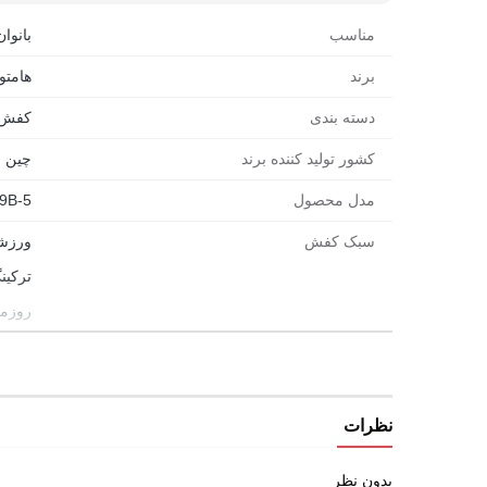
مناسب برای دویدن، طبیعت گردی و استفاده روزمره
مناسب
بانوان
رویه ترکیبی با دوام بالا و تهویه مناسب
برند
هامتو (MTTO
جدول راهنمای سایز کفش زنانه هامتو مدل 110609B-5
دسته بندی
کفش
کشور تولید کننده برند
چین
انتخاب کنی. برای انتخاب دقیق تر، طول کفی داخلی کفش پ
مدل محصول
9B-5
سبک کفش
ورزش
ترکین
روزم
تابست
مورد استفاده
ورزش
روزم
نظرات
کوهن
بدون نظر