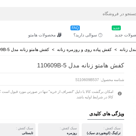
جدید
FAQ
ولات جدید
سوالی دارید؟
محصولات هامتو
ل زنانه
>
کفش پیاده روی و روزمره زنانه
>
کفش هامتو زنانه مدل 110609B-5
کفش هامتو زنانه مدل 110609B-5
شناسه محصول:
S110609B537
امکان برگشت کالا با دلیل "انصراف از خرید" تنها در صورتی مورد قبول است ک
کالا در شرایط اولیه باشد.
ویژگی های کلیدی
سبک کفش :
سبک کفش :
سبک کفش :
ترکینگ (کوهنوردی سبک)
روزمره
تابستانی