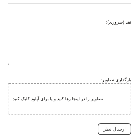
لاستیک هامتو
ویژگی های زیره
انعطاف پذیر
نقد (ضروری):
قابلیت ارتجاعی
ویژگی های
مقاوم در برابر سایش
تخصصی
بسیار بادوام و محکم
تنفسی (قابلیت گردش هوا)
سبک و راحت
ضد لغزش
بارگذاری تصاویر:
نحوه بسته شدن
چسبی
تصاویر را در اینجا رها کنید و یا برای آپلود کلیک کنید.
نوع ساق
بدون ساق
وزن (یک لنگه)
سایز 42: 172 گرم، سایز 44: 184 گرم
راهنمای قالب
پنجه این مدل معمولی و قالب استاندارد
محصول
است همان سایز شهری خودتان را
سفارش بدهید.