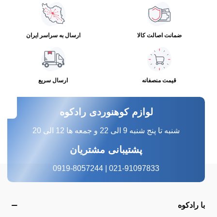
ضمانت اصالت کالا
ارسال به سراسر ایران
قیمت منصفانه
ارسال سریع
لوازم کوهنوردی رادکوه
شنبه تا پنج شنبه 9 الی 22 و جمعه ها 12 الی 20
پشتیبانی مشتریان
021-91097833 | 0919-8057244
با رادکوه