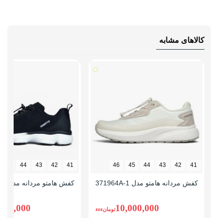
کالاهای مشابه
46
44
43
42
41
46
45
44
43
42
41
کفش مردانه هامتو مدل 371964A-1
کفش هامتو مردانه مدل 371481A-5
,490,000
10,000,000
تومانءءء