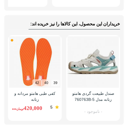
خریداران این محصول، این کالاها را نیز خریده اند:
42
40
39
صندل طبیعت گردی هامتو
کفی طبی هامتو مردانه و
ک
زنانه مدل 760763B-5
زنانه
5
420,000
تومانءءء
- ناموجود -