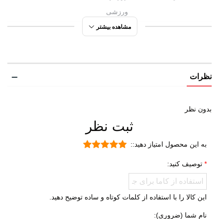
مقایسه کنی.
ورزشی
مشاهده بیشتر
مورد استفاده
پیاده روی
دویدن
راحتی
نظرات
شهری
ورزشی
روزمره
بدون نظر
ثبت نظر
جنس رویه
چرم مصنوعی
پارچه
به این محصول امتیاز دهید::
TPU (ترمو پلاستیک پلی اورتان)
توصیف کنید:
ویژگی کفی داخلی
طبی
کفش
قابل تعویض
این کالا را با استفاده از کلمات کوتاه و ساده توضیح دهید.
جنس زیره
ای وی ای (EVA)
نام شما (ضروری):