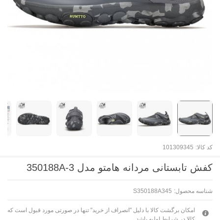
کد کالا:
101309345
کفش تابستانی مردانه هامتو مدل 350188A-3
شناسه محصول:
S350188A345
امکان برگشت کالا با دلیل "انصراف از خرید" تنها در صورتی مورد قبول است که
کالا در شرایط اولیه باشد.