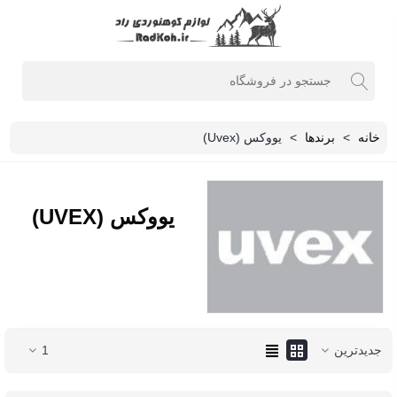
خانه
>
برندها
>
ﯾﻮوﮐﺲ (Uvex)
ﯾﻮوﮐﺲ (UVEX)
جدیدترین
1