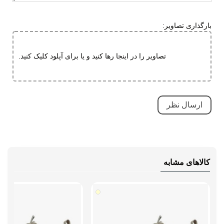
مقاوم در برابر سایش
کاهش فشارهای وارده
بارگذاری تصاویر:
ویژگی های
بسیار بادوام و محکم
تخصصی
تنفسی (قابلیت گردش هوا)
تصاویر را در اینجا رها کنید و یا برای آپلود کلیک کنید.
سبک و راحت
ضد لغزش
دارای پد محافظ
طبی
قابلیت تطبیق با فرم پا
مقاوم در برابر سایش
کالاهای مشابه
کاهش فشارهای وارده
نحوه بسته شدن
بند دیسکی
نوع ساق
بدون ساق