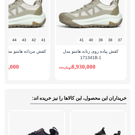
45
44
43
42
41
41
40
39
38
37
کفش پیاده روی زنانه هامتو مدل
کفش مردانه هامتو مدل 171341A-1
171341B-1
,930,000
8,930,000
تومانءءء
خریداران این محصول، این کالاها را نیز خریده اند: