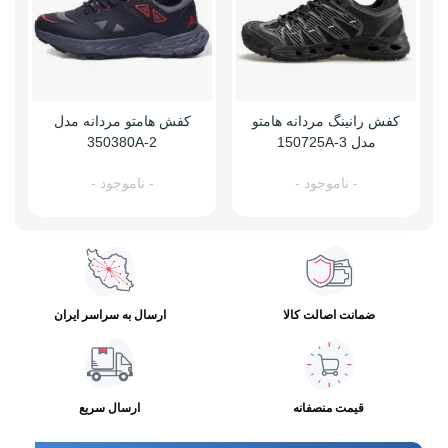
کفش رانینگ مردانه هامتو
کفش هامتو مردانه مدل
مدل 150725A-3
350380A-2
- ناموجود -
- ناموجود -
ضمانت اصالت کالا
ارسال به سراسر ایران
قیمت منصفانه
ارسال سریع