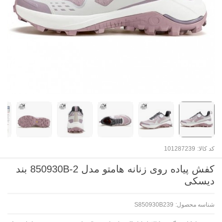
کد کالا:
101287239
کفش پیاده روی زنانه هامتو مدل 850930B-2 بند
دیسکی
شناسه محصول:
S850930B239