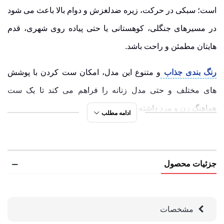
است؛ سبکی در حرکت، زیره ضدلغزش و دوام بالا باعث می شود
در مسیرهای جنگلی، کوهستانی یا حتی پیاده روی شهری، قدم
هایتان مطمئن و راحت باشد.
رنگ بندی جذاب
و متنوع این مدل، امکان ست کردن با پوشش
های مختلف و حتی مدل زنانه را فراهم می کند تا یک ست
هماهنگ زن و مرد داشته باشید.
ادامه مطلب
تجربه مشتریان راضی نشان داده که این کفش نه تنها برای
طبیعت گردی، بلکه برای استفاده روزمره هم یک انتخاب عالی
جزئیات محصول
است. همین امروز 850930B-2 را انتخاب کنید و ترکیب راحتی،
استایل و دوام را همزمان به دست آورید.
مشخصات
چرا کتونی هامتو 850930b-2 زنانه برای طبیعت گران