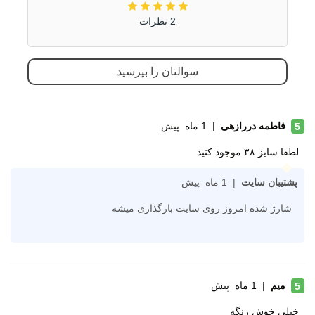
تمرین
شارژ مجدد این مدل را ببینید!
2 نظرات
جنس رویه
چرم مصنوعی
پارچه مش
سوالتان را بپرسید
ویژگی کفی داخلی
قابل تعویض
کفش
قابلیت گردش هوا
فاطمه دررازهی
|
1 ماه پیش
5
طبی
لطفا سایز ۳۸ موجود کنید
جنس زیره
ای وی ای (EVA)
پشتیبان سایت
|
1 ماه پیش
لاستیک هامتو
شارژ شده امروز روی سایت بارگذاری میشه
ویژگی های زیره
انعطاف پذیر
دارای منافذ برای خروج آب
مقاوم در برابر سایش
کاهش فشارهای وارده
میم
|
1 ماه پیش
5
ویژگی های
تنفسی (قابلیت گردش هوا)
خیلی خوش رنگه