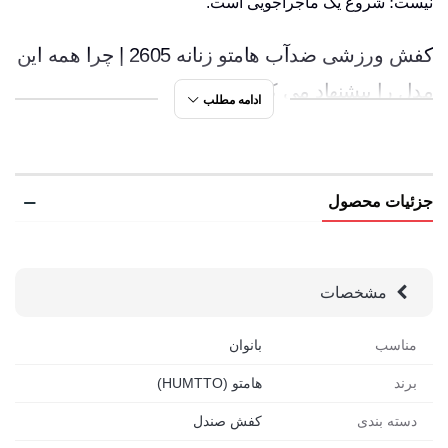
نیست؛ شروع یک ماجراجویی است.
کفش ورزشی ضدآب هامتو زنانه 2605 | چرا همه این
مدل را پیشنهاد می کنند؟
ادامه مطلب
علت پیشنهاد شدن کفش ورزشی ضدآب هامتو زنانه 2605 به
علت ویژگی‌های خاص این مدل است، از جمله ویژگی‌ها میتوان به
جزئیات محصول
موارد زیر اشاره کرد:
طراحی ضدآب مناسب عبور از رودخانه و مسیرهای خیس
مشخصات
زیره ضدلغزش با چسبندگی بالا روی سطوح مرطوب
بندهای قابل تنظیم برای فیت شدن کامل روی پا
مناسب
بانوان
تهویه مناسب برای جلوگیری از تعریق در هوای گرم
برند
هامتو (HUMTTO)
کفی نرم و ضدباکتری برای استفاده طولانی مدت
دسته بندی
کفش صندل
مناسب برای طبیعت گردی، ساحل و کمپینگ