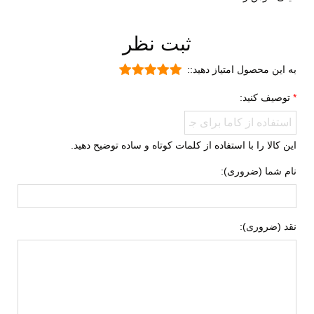
تخصصی
سبک و راحت
ضد لغزش
ثبت نظر
بسیار بادوام و محکم
به این محصول امتیاز دهید::
نحوه بسته شدن
سگکی
توصیف کنید:
بند کشی
نوع ساق
بدون ساق
این کالا را با استفاده از کلمات کوتاه و ساده توضیح دهید.
نوع صندل
جلو بسته
نام شما (ضروری):
وزن (یک لنگه)
سایز 38: 224 گرم، سایز 40: 253 گرم
راهنمای قالب
قالب این مدل نیم سایز کوچیک‌ می
محصول
نقد (ضروری):
باشد، اگر همیشه یک سایز مشخص
می‌پوشید، همان را سفارش بدهید ولی
بین دو سایز هستید، سایز بزرگ‌تر رو
انتخاب کنید