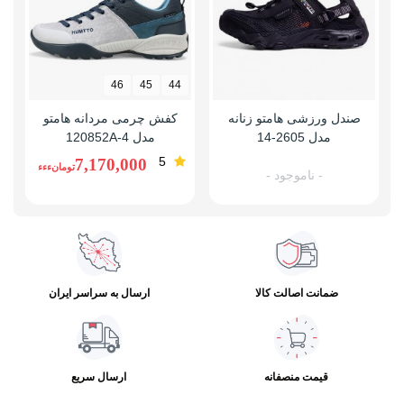
46
45
44
صندل ورزشی هامتو زنانه
کفش چرمی مردانه هامتو
مدل 2605-14
مدل 120852A-4
5
7,170,000
تومانءءء
- ناموجود -
ضمانت اصالت کالا
ارسال به سراسر ایران
قیمت منصفانه
ارسال سریع