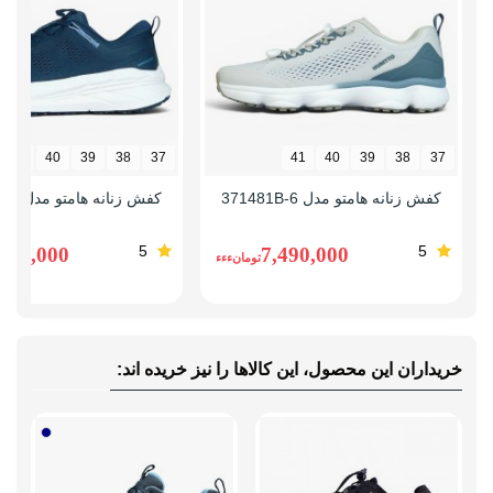
41
40
39
38
37
41
40
39
38
37
کفش زنانه هامتو مدل 371481B-6
کفش زنانه هامتو مدل 371993B-4
5
5
,890,000
7,490,000
تومانءءء
خریداران این محصول، این کالاها را نیز خریده اند: