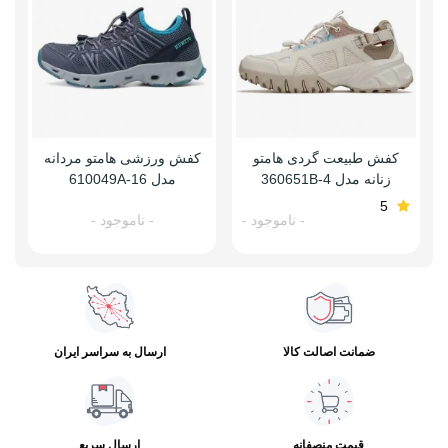
کفش طبیعت گردی هامتو
کفش ورزشی هامتو مردانه
زنانه مدل 360651B-4
مدل 610049A-16
5
- ناموجود -
- ناموجود -
ضمانت اصالت کالا
ارسال به سراسر ایران
قیمت منصفانه
ارسال سریع