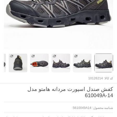
کد کالا:
10126214
کفش صندل اسپورت مردانه هامتو مدل
610049A-14
شناسه محصول:
S610049A14