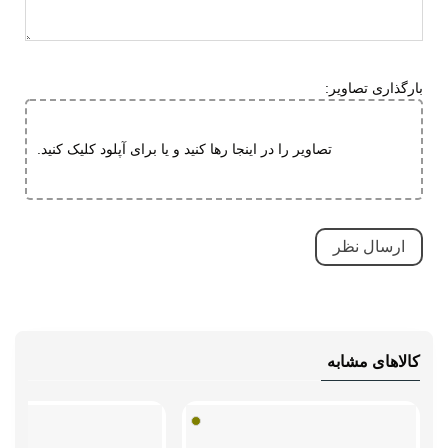
دارای منافذ برای خروج آب
مقاوم در برابر سایش
قابلیت ارتجاعی
بارگذاری تصاویر:
ویژگی های
مقاوم در برابر سایش
تخصصی
کاهش فشارهای وارده
تصاویر را در اینجا رها کنید و یا برای آپلود کلیک کنید.
بسیار بادوام و محکم
تنفسی (قابلیت گردش هوا)
سبک و راحت
ضد لغزش
دارای پد محافظ
طبی
کالاهای مشابه
قابلیت تطبیق با فرم پا
نحوه بسته شدن
بند کشی
نوع ساق
بدون ساق