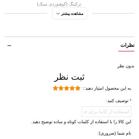
ترکینگ (کوهنوردی سبک)
روزمره
مشاهده بیشتر
مورد استفاده
کوهنوردی سبک
شهری
نظرات
پیاده روی
طبیعت گردی
دویدن
بدون نظر
ثبت نظر
راحتی
دره نوردی
به این محصول امتیاز دهید::
ورزشی
توصیف کنید:
جنگل نوردی
روزمره
این کالا را با استفاده از کلمات کوتاه و ساده توضیح دهید.
جنس رویه
پارچه برزنتی
نام شما (ضروری):
TPU (ترمو پلاستیک پلی اورتان)