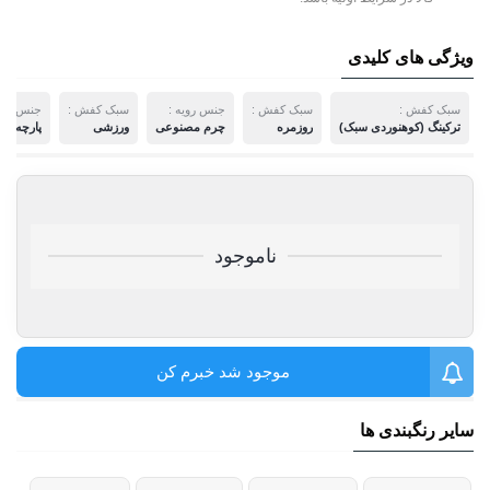
ویژگی های کلیدی
سبک کفش :
سبک کفش :
جنس رویه :
سبک کفش :
جنس رویه
ترکینگ (کوهنوردی سبک)
روزمره
چرم مصنوعی
ورزشی
پارچه برز
ناموجود
موجود شد خبرم کن
سایر رنگبندی ها