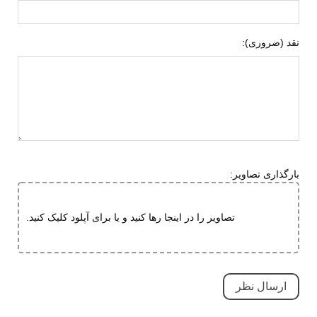
چرم مصنوعی
نقد (ضروری):
ویژگی کفی داخلی
طبی
کفش
قابل تعویض
قابلیت گردش هوا
جنس زیره
ای وی ای (EVA)
لاستیک هامتو
ویژگی های زیره
انعطاف پذیر
بارگذاری تصاویر:
آج دار
مقاوم در برابر سایش
تصاویر را در اینجا رها کنید و یا برای آپلود کلیک کنید.
کاهش فشارهای وارده
ویژگی های
کاهش فشارهای وارده
تخصصی
بسیار بادوام و محکم
تنفسی (قابلیت گردش هوا)