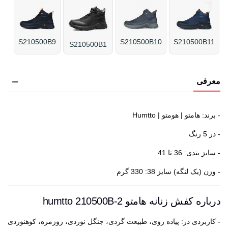
S210500B9
S210500B10
S210500B11
S210500B1
معرفی
- برند: هامتو | هومتو | Humtto
- در 5 رنگ
- سایز بندی: 36 تا 41
- وزن (یک لنگه) سایز 38: 330 گرم
درباره کفش زنانه هامتو humtto 210500B-2
- کاربردی در: پیاده روی، طبیعت گردی، جنگل نوردی، روزمره، کوهنوردی