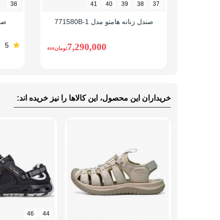
38
41
40
39
38
37
صندل زنانه هامتو مدل 771580B-1
صند
5
7,290,000
تومانءءء
خریداران این محصول، این کالاها را نیز خریده اند:
46
44