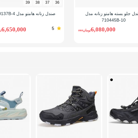
39
38
37
36
ل جلو بسته هامتو زنانه مدل
صندل زنانه هامتو مدل 760137B-4
710445B-10
5
6,650,000
6,080,000
تومانءءء
ت