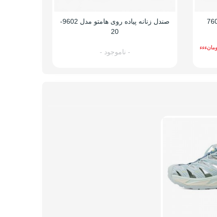
38
37
صندل زنانه پیاده روی هامتو مدل 9602-
صندل هامتو 
20
5
ومانءءء
- ناموجود -