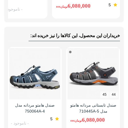
5
6,080,000
تومانءءء
- ناموجود -
خریداران این محصول، این کالاها را نیز خریده اند:
45
44
صندل تابستانی مردانه هامتو
صندل هامتو مردانه مدل
مدل 710445A-5
750064A-4
5
6,080,000
تومانءءء
- ناموجود -