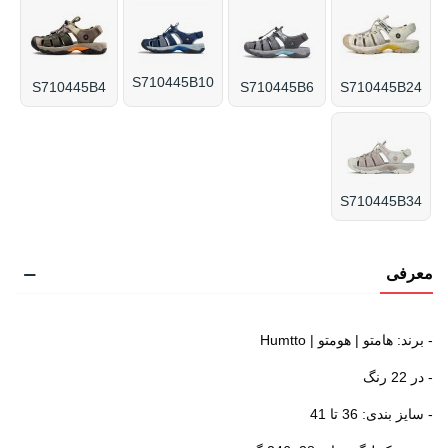
S710445B10
S710445B4
S710445B6
S710445B24
S710445B34
معرفی
- برند: هامتو | هومتو | Humtto
- در 22 رنگ
- سایز بندی: 36 تا 41