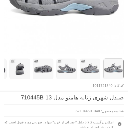
کد کالا:
1011721340
صندل شهری زنانه هامتو مدل 710445B-13
شناسه محصول:
S710445B1340
امکان برگشت کالا با دلیل "انصراف از خرید" تنها در صورتی مورد قبول است که
کالا در شرایط اولیه باشد.