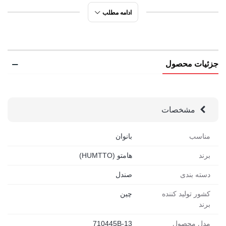
ادامه مطلب
جزئیات محصول
مشخصات
مناسب
بانوان
برند
هامتو (HUMTTO)
دسته بندی
صندل
کشور تولید کننده
چین
برند
مدل محصول
710445B-13