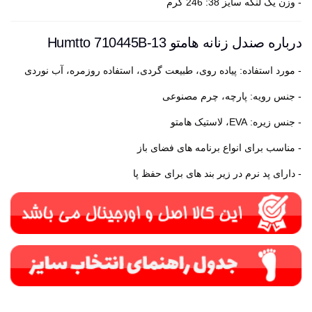
- وزن یک لنگه سایز 38: 246 گرم
درباره صندل زنانه هامتو Humtto 710445B-13
- مورد استفاده: پیاده روی، طبیعت گردی، استفاده روزمره، آب نوردی
- جنس رویه: پارچه، چرم مصنوعی
- جنس زیره: EVA، لاستیک هامتو
- مناسب برای انواع برنامه های فضای باز
- دارای پد نرم در زیر بند های برای حفظ پا