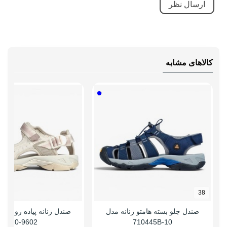
راهنمای قالب
همان سایز شهری خودتان را سفارش
محصول
بدید، ولی افرادی که پاشون تپل و یا
پنجه پاشون پهنه حتما یک سایز بزرگتر
انتخاب کنند
کالاهای مشابه
38
صندل جلو بسته هامتو زنانه مدل
صندل زنانه پیاده روی ها
9602-20
710445B-10