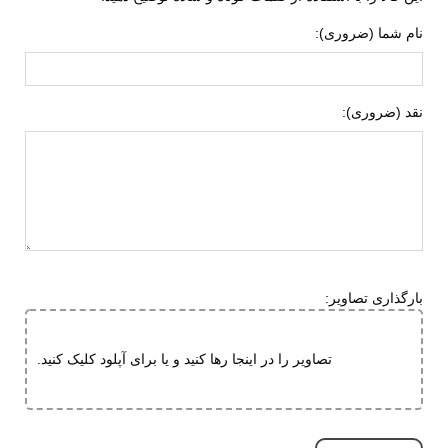
جنس زیره
ای وی ای (EVA)
نام شما (ضروری):
لاستیک هامتو
ویژگی های زیره
انعطاف پذیر
نقد (ضروری):
قابلیت ارتجاعی
ویژگی های
مقاوم در برابر سایش
تخصصی
بسیار بادوام و محکم
تنفسی (قابلیت گردش هوا)
سبک و راحت
دارای پد محافظ
بارگذاری تصاویر:
نحوه بسته شدن
بند کشی
چسبی
تصاویر را در اینجا رها کنید و یا برای آپلود کلیک کنید.
نوع صندل
جلو بسته
وزن (یک لنگه)
سایز 38: 246 گرم، سایز 40: 276 گرم