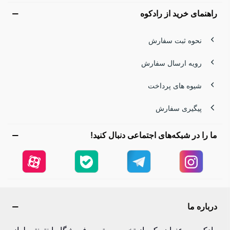
هوشمندانه داشته باشید.
راهنمای خرید از رادکوه
درباره برند بولین | انقلابی در صنعت سرشعله
نحوه ثبت سفارش
کوهنوردی
رویه ارسال سفارش
نام Bulin برای بسیاری از طبیعت‌گردان یادآور یک صبح سرد در
شیوه های پرداخت
ارتفاعات است؛ جایی که تنها یک سرشعله مطمئن می‌تواند
پیگیری سفارش
نوشیدنی گرم شما را آماده کند.
ما را در شبکه‌های اجتماعی دنبال کنید!
بولین با تمرکز بر تجهیزات پخت‌وپز کمپینگ و کوهنوردی، توانسته
محصولاتی طراحی کند که هم سبک هستند و هم عملکرد
قدرتمندی دارند.
این برند با استفاده از آلیاژهای مقاوم، طراحی‌های تاشو و فناوری
درباره ما
توزیع یکنواخت حرارت، تجربه آشپزی در طبیعت را متحول کرده