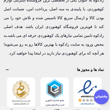
رادکوه به عنوان یکی از تخصصی ترین فروشگاه اینترنتی لوازم
است.
کوهنوردی، با پایبندی به سه اصل، پرداخت امن، ضمانت اصل
نقطه قوت بولین، ترکیب قیمت مناسب با کیفیت قابل‌اعتماد
بودن کالا و ارسال سریع کالا تاسیس شده و تلاش خود را می
است، موضوعی که برای کوهنوردان نیمه‌حرفه‌ای و حرفه‌ای
کند تا قویترین فروشگاه کوهنوردی ایران باشد. هدف اصلی
اهمیت زیادی دارد.
رادکوه تامین تمامی نیازهای یک کوهنوردی حرفه ای می باشد.به
اگر قصد خرید سرشعله یا ظروف کمپینگ دارید، توجه به وزن،
محض ورود به سایت رادکوه با بهترین کالاها رو به رو می‌شوید!
مصرف سوخت و پایداری شعله از مهم‌ترین فاکتورهاست؛ دقیقاً
هر آنچه که برای کوهنوردی نیاز دارید در اینجا پیدا خواهید کرد.
همان ویژگی‌هایی که بولین روی آن تمرکز کرده است.
نماد ها و مجوز ها
اگر به دنبال تجهیزاتی هستید که در شرایط سخت هم شما را
ناامید نکند، محصولات بولین را بررسی کنید و یک انتخاب حرفه‌ای
داشته باشید.
برند بولین ساخت کجاست؟