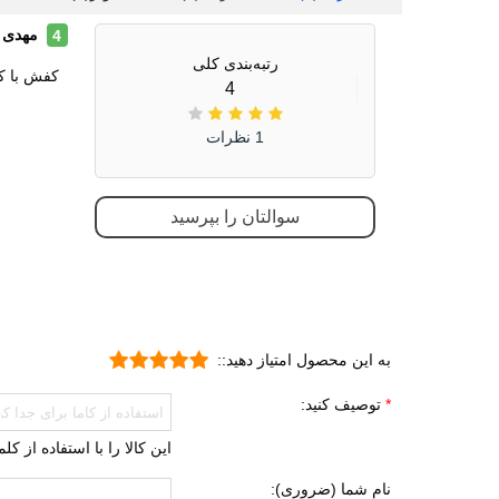
دویدن
مهدی ا
4
رتبه‌بندی کلی
راحتی
کفش با 
4
جنس رویه
چرم 
1 نظرات
چرم 
پارچه
سوالتان را بپرسید
ویژگی کفی داخلی کفش
طبی
قابل 
قابلی
جنس زیره
ای وی ا
به این محصول امتیاز دهید::
لاستی
توصیف کنید:
ویژگی های زیره
انعطا
آج دار
این کالا را با استفاده از ک
مقاوم
نام شما (ضروری):