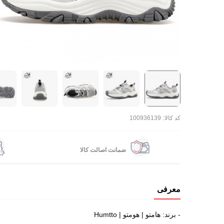
کد کالا:
100936139
ضمانت اصالت کالا
معرفی
- برند: هامتو | هومتو | Humtto