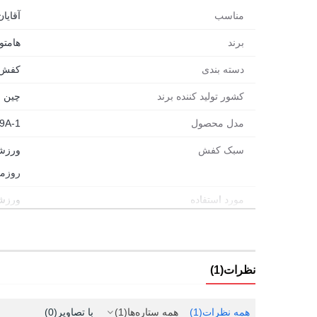
مناسب
آقایان
برند
هامتو (MTTO
دسته بندی
کفش
کشور تولید کننده برند
چین
مدل محصول
9A-1
سبک کفش
ورزش
روزم
مورد استفاده
ورزش
روزم
تمرین
شهری
نظرات(1)
پیاده
همه نظرات
(1)
همه ستاره‌ها
(1)
با تصاویر
(0)
طبیع