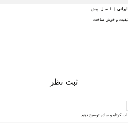
یرانی
|
1 سال پیش
کیفیت و خوش ساخت
طبیعی
مصنوعی
تعویض
ت گردش هوا
ثبت نظر
ی (EVA)
ک هامتو
ف پذیر
لمات کوتاه و ساده توضیح دهید.
 در برابر سایش