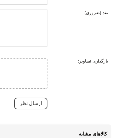
قابلی
نقد (ضروری):
کاهش 
ویژگی های تخصصی
مقاوم
کاهش 
بسیار
تنفسی
بارگذاری تصاویر:
سبک 
ضد ل
طبی
دارای
قابلی
نحوه بسته شدن
بندی
نوع ساق
بدون
کالاهای مشابه