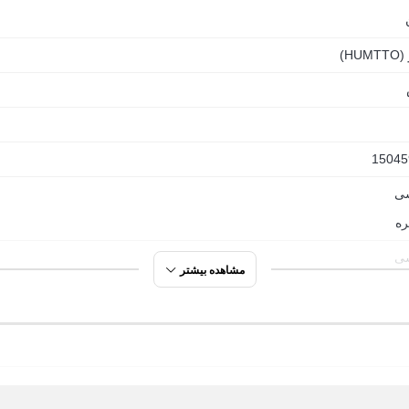
HU)
15045
ی
ره
ی
مشاهده بیشتر
ره
 روی
ت گردی