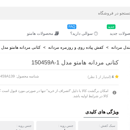
جدید
FAQ
ولات جدید
سوالی دارید؟
محصولات هامتو
دل مردانه
>
کفش پیاده روی و روزمره مردانه
>
کتانی مردانه هامتو مدل 150459A-1
کتانی مردانه هامتو مدل 150459A-1
شناسه محصول:
0459A139
(امتیاز از 1 نظر)
4
امکان برگشت کالا با دلیل "انصراف از خرید" تنها در صورتی مورد قبول است ک
کالا در شرایط اولیه باشد.
ویژگی های کلیدی
سبک کفش :
جنس رویه :
جنس رویه :