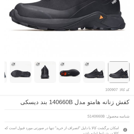
کد کالا:
100907
کفش زنانه هامتو مدل 140660B بند دیسکی
شناسه محصول:
S140660B
امکان برگشت کالا با دلیل "انصراف از خرید" تنها در صورتی مورد قبول است که
کالا در شرایط اولیه باشد.