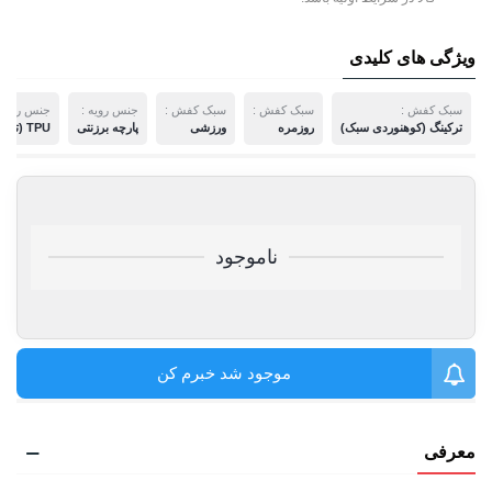
ویژگی های کلیدی
سبک کفش :
سبک کفش :
سبک کفش :
جنس رویه :
جنس رویه 
ترکینگ (کوهنوردی سبک)
روزمره
ورزشی
پارچه برزنتی
TPU (ترمو پلاستیک پلی اورتان)
ناموجود
موجود شد خبرم کن
معرفی