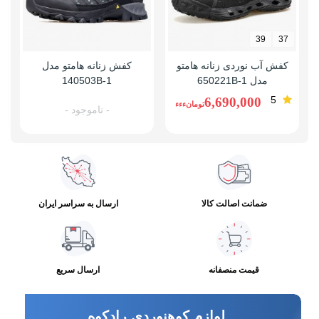
39
37
کفش آب نوردی زنانه هامتو
کفش زنانه هامتو مدل
مدل 650221B-1
140503B-1
5
6,690,000
تومانءءء
- ناموجود -
ضمانت اصالت کالا
ارسال به سراسر ایران
قیمت منصفانه
ارسال سریع
لوازم کوهنوردی رادکوه