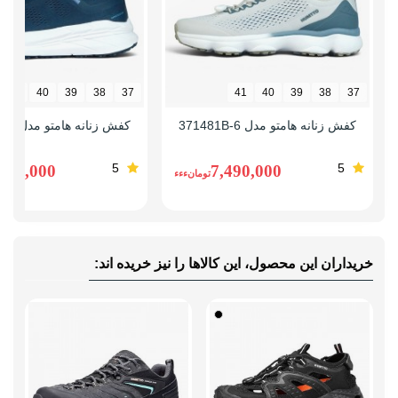
41
40
39
38
37
41
40
39
38
37
کفش زنانه هامتو مدل 371481B-6
کفش زنانه هامتو مدل 371993B-4
5
5
,890,000
7,490,000
تومانءءء
خریداران این محصول، این کالاها را نیز خریده اند: