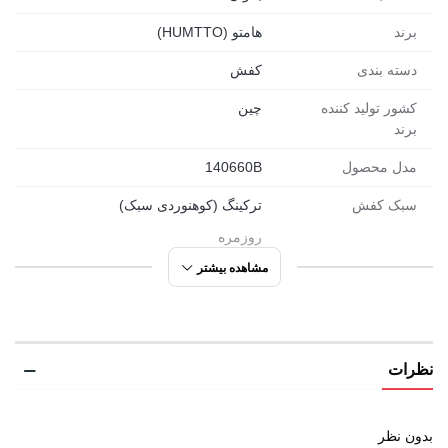
برند
هامتو (HUMTTO)
دسته بندی
کفش
کشور تولید کننده
چین
برند
مدل محصول
140660B
سبک کفش
ترکینگ (کوهنوردی سبک)
روزمره
ورزشی
مشاهده بیشتر
مورد استفاده
پیاده روی
دویدن
نظرات
کوهنوردی سبک
ورزشی
شهری
بدون نظر