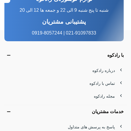
شنبه تا پنج شنبه 9 الی 22 و جمعه ها 12 الی 20
پشتیبانی مشتریان
021-91097833 | 0919-8057244
با رادکوه
درباره رادکوه
تماس با رادکوه
مجله رادکوه
خدمات مشتریان
پاسخ به پرسش های متداول