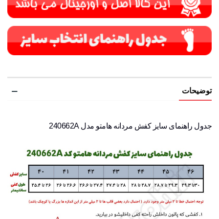
توضیحات
جدول راهنمای سایز کفش مردانه هامتو مدل 240662A