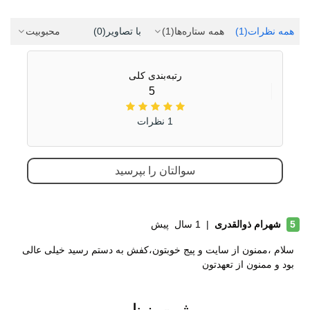
طبیعت گردی
جنگل نوردی
همه نظرات
(1)
همه ستاره‌ها
(1)
با تصاویر
(0)
محبوبیت
روزمره
جنس رویه
چرم مصنوعی
رتبه‌بندی کلی
5
پارچه مش
الیاف مصنوعی
1 نظرات
ویژگی کفی داخلی
طبی
کفش
قابل تعویض
سوالتان را بپرسید
جنس زیره
ای وی ای (EVA)
لاستیک هامتو
شهرام ذوالقدری
|
1 سال پیش
5
ویژگی های زیره
آج دار
سلام ،ممنون از سایت و پیج خوبتون،کفش به دستم رسید خیلی عالی
قابلیت جلوگیری از سر خوردن
بود و ممنون از تعهدتون
ویژگی های
مقاوم در برابر سایش
تخصصی