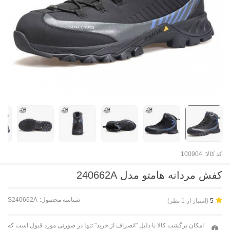
کد کالا:
100904
کفش مردانه هامتو مدل 240662A
شناسه محصول:
S240662A
(امتیاز از 1 نظر)
5
امکان برگشت کالا با دلیل "انصراف از خرید" تنها در صورتی مورد قبول است که