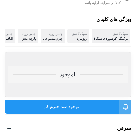
کالا در شرایط اولیه باشد.
ویژگی های کلیدی
سبک کفش :
سبک کفش :
جنس رویه :
جنس رویه :
جنس رویه 
ترکینگ (کوهنوردی سبک)
روزمره
چرم مصنوعی
پارچه مش
الیاف مص
ناموجود
موجود شد خبرم کن
معرفی