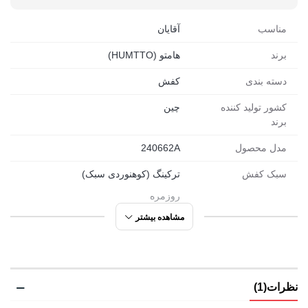
مناسب
آقایان
برند
هامتو (HUMTTO)
دسته بندی
کفش
کشور تولید کننده
چین
برند
مدل محصول
240662A
سبک کفش
ترکینگ (کوهنوردی سبک)
روزمره
ورزشی
مشاهده بیشتر
مورد استفاده
کوهنوردی سبک
شهری
نظرات(1)
پیاده روی