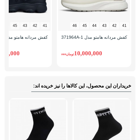
45
43
42
41
46
45
44
43
42
41
کفش مردانه هامتو مدل 371964A-1
کفش مردانه هامتو مدل 371481A-1
,490,000
10,000,000
تومانءءء
خریداران این محصول، این کالاها را نیز خریده اند: