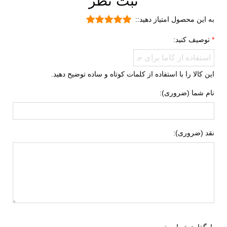
ثبت نظر
بسیار بادوام و محکم
تنفسی (قابلیت گردش هوا)
به این محصول امتیاز دهید::
سبک و راحت
توصیف کنید:
ضد لغزش
دارای پد محافظ
این کالا را با استفاده از کلمات کوتاه و ساده توضیح دهید.
نحوه بسته شدن
بندی
نام شما (ضروری):
نوع ساق
ساق بلند
نقد (ضروری):
بارگذاری تصاویر: