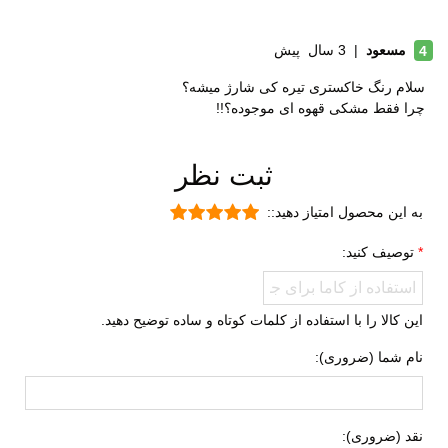
پارچه
مسعود
|
3 سال پیش
4
الیاف مصنوعی
سلام رنگ خاکستری تیره کی شارژ میشه؟
جنس زیره
ای وی ای (EVA)
چرا فقط مشکی قهوه ای موجوده؟!!
لاستیک هامتو
ویژگی های زیره
قابلیت ارتجاعی
ثبت نظر
کاهش فشارهای وارده
به این محصول امتیاز دهید::
انعطاف پذیر
توصیف کنید:
مقاوم در برابر سایش
ویژگی های
تنفسی (قابلیت گردش هوا)
تخصصی
این کالا را با استفاده از کلمات کوتاه و ساده توضیح دهید.
سبک و راحت
نام شما (ضروری):
ضد لغزش
طبی
قابلیت تطبیق با فرم پا
نقد (ضروری):