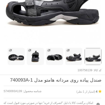
کد کالا:
100756139
صندل پیاده روی مردانه هامتو مدل 740093A-1
شناسه محصول:
S740093A139
(امتیاز از 1 نظر)
4
امکان برگشت کالا با دلیل "انصراف از خرید" تنها در صورتی مورد قبول است که