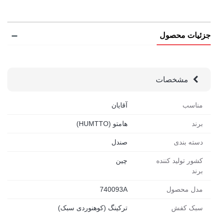
جزئیات محصول
مشخصات
مناسب
آقایان
برند
هامتو (HUMTTO)
دسته بندی
صندل
کشور تولید کننده
چین
برند
مدل محصول
740093A
سبک کفش
ترکینگ (کوهنوردی سبک)