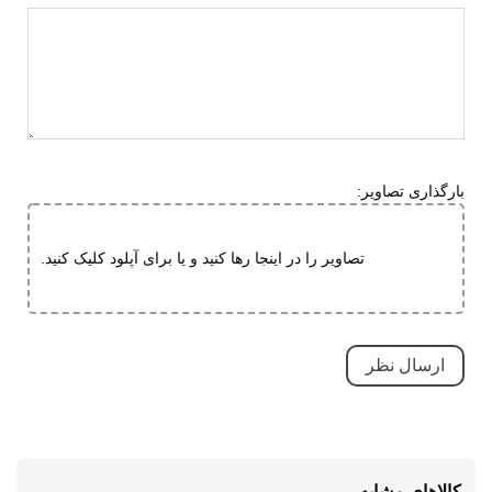
دارای پد محافظ
مقاوم در برابر سایش
کاهش فشارهای وارده
بسیار بادوام و محکم
نحوه بسته شدن
چسبی
بارگذاری تصاویر:
نوع صندل
جلو بسته
تصاویر را در اینجا رها کنید و یا برای آپلود کلیک کنید.
کالاهای مشابه