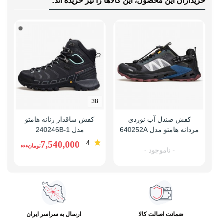
خریداران این محصول، این کالاها را نیز خریده اند:
38
کفش صندل آب نوردی
کفش ساقدار زنانه هامتو
مردانه هامتو مدل 640252A
مدل 240246B-1
4
7,540,000
تومانءءء
- ناموجود -
ضمانت اصالت کالا
ارسال به سراسر ایران