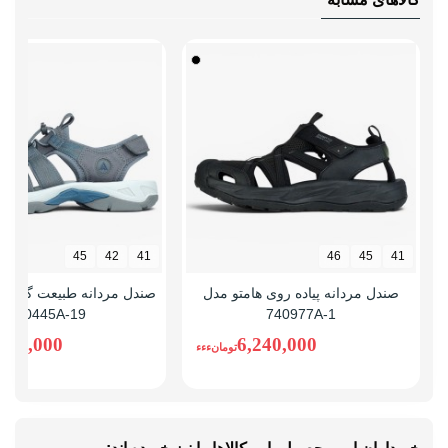
45
42
41
46
45
41
صندل مردانه پیاده روی هامتو مدل
صندل مردانه طبیعت گردی 
710445A-19
740977A-1
,080,000
6,240,000
تومانءءء