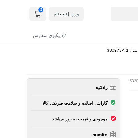
0
ورود | ثبت نام
پیگیری سفارش
330973
S33
رادکوه
گارانتی اصالت و سلامت فیزیکی کالا
موجودی و قیمت به روز میباشد
humtto