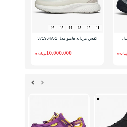
42
41
46
45
44
43
42
41
دل
کفش مردانه هامتو مدل 371964A-1
کفش هامتو مر
10,000,000
ومانءءء
تومانءءء
اب کنید.
 خود را مشاهده کنید.