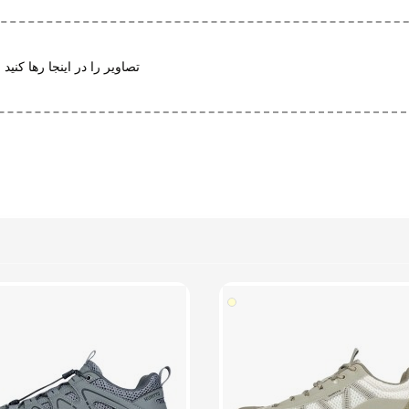
ت تطبیق با فرم پا
تصاویر را در اینجا رها کنید 
گرم
استاندارد همان سایز شهری خودتان را سفارش بدهید افرادی که پای تپل دارند 
اگر قصد خرید اینترنتی کفش هامتو را دارید، مدل 330973A-1 انتخابی مناسب برای افرادی است