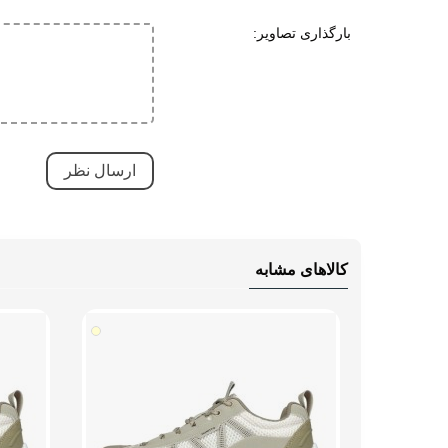
طبی
بارگذاری تصاویر:
قابلی
نحوه بسته شدن
بندی
وزن (یک لنگه)
سایز 42: 268 گرم، سایز 44: 407 
راهنمای قالب محصول
قالب 
کالاهای مشابه
راهنمای خرید کفش چرم مردانه هامتو مدل 330973A-1