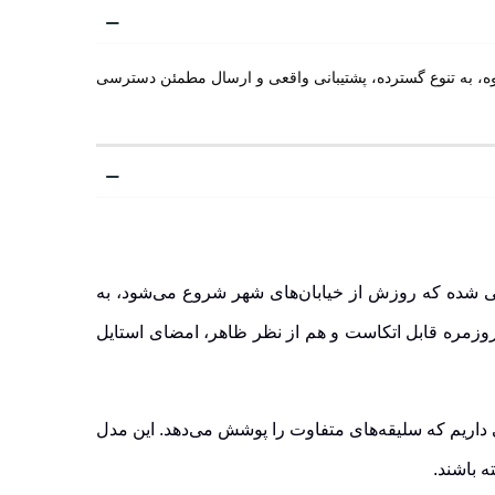
ه هامتو مدل 330973A-1 باکیفیت است. با خرید آنلاین از رادکوه، به تنوع گسترده، پشتیبانی واقعی و ارسال مطمئن دسترسی
 سبک زندگی‌اند. کفش چرم مردانه هامتو مدل 330973A-1 برای مردی طراحی شده که روزش از خیابان‌های شهر شروع می‌شود، به
زمره قابل اتکاست و هم از نظر ظاهر، امضای استایل
اریم که سلیقه‌های متفاوت را پوشش می‌دهد. این مدل
 باشند.