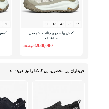
هامتو امکان خرید آنلاین، مشاهده مشخصات کامل محصول
مراحل خرید از رادکوه به سادگی و در چند مرحله انجام 
رنگ و سایز مورد نظر را انتخاب کرده و روی افزودن
2
41
41
40
39
38
37
وارد سبد خرید شوید.
کفش پیاده روی زنانه هامتو مدل
کفش مر
171341B-1
گزینه ادامه ثبت سفارش را انتخاب کنید.
8,930,000
تومانءءء
با شماره موبایل وارد حساب کاربری شوید یا ثبت نام
آدرس تحویل سفارش را ثبت نمایید.
روش ارسال (پست، تیپاکس یا ماهکس) و روش پرداخت
خریداران این محصول، این کالاها را نیز خریده اند:
با انتخاب تأیید و پرداخت نهایی سفارش شما ثبت م
پس از پرداخت، شماره سفارش از طریق پیامک ارسال خو
در صورت نیاز به راهنمایی نیز کارشناسان رادکوه از طر