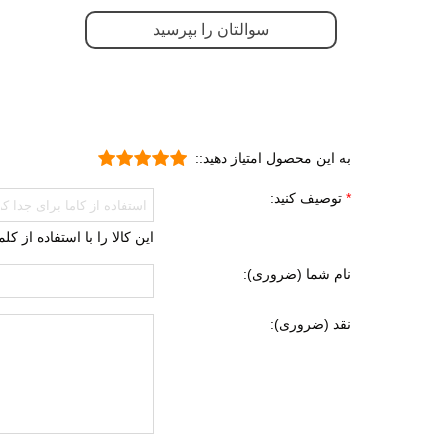
پی یو (U
سوالتان را بپرسید
ویژگی های زیره
انعطا
آج دار
مقاوم
قابلی
به این محصول امتیاز دهید::
کاهش 
توصیف کنید:
ویژگی های تخصصی
دارای
این کالا را با استفاده از ک
مقاوم
نام شما (ضروری):
کاهش 
بسیار
نقد (ضروری):
تنفسی
سبک 
زیره 
ضد ل