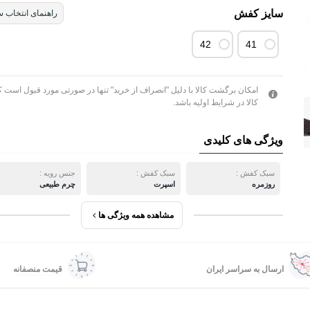
سایز کفش
راهنمای انتخاب س
42
41
امکان برگشت کالا با دلیل "انصراف از خرید" تنها در صورتی مورد قبول است ک
کالا در شرایط اولیه باشد.
ویژگی های کلیدی
سبک کفش :
سبک کفش :
جنس رویه :
روزمره
اسپرت
چرم طبیعی
مشاهده همه ویژگی ها
ارسال به سراسر ایران
قیمت منصفانه