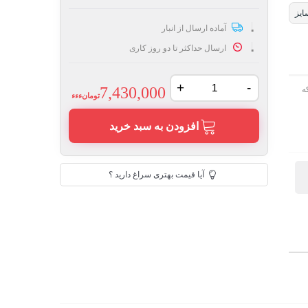
ایز
آماده ارسال از انبار
ارسال حداکثر تا دو روز کاری
+
-
7,430,000
ه
تومانءءء
افزودن به سبد خرید
آیا قیمت بهتری سراغ دارید ؟