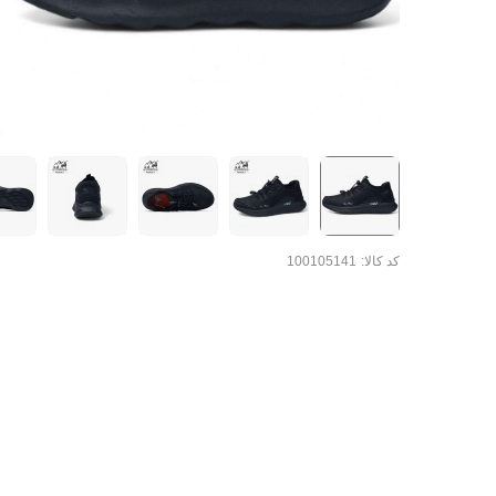
کد کالا:
100105141