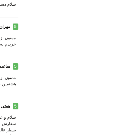
سلام دست
مهران
5
ممنون از
خریدم به
ساعدی
5
ممنون از 
هشتمین ج
راهنمای خرید کفش پیاده روی مردانه هومتو مدل 100A
همتی
5
اگر قصد
خرید کفش چرم مردانه هامتو
م
سلام و ع
اصالت کالا راحت است و می توانید از خدمات پس از ف
سفارش ما
بسیار عا