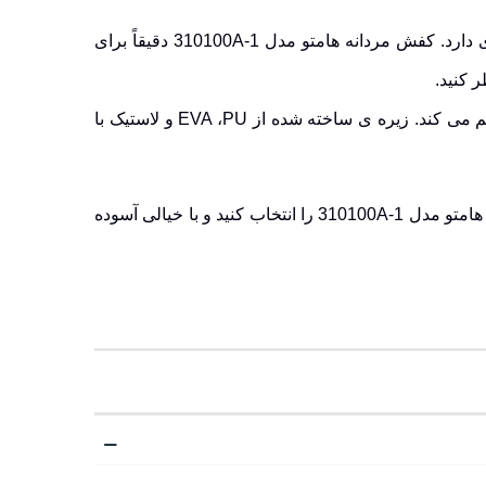
در لحظاتی که قرار است روزی پرجنب وجوش را آغاز کنید، انتخاب کفشی که با ریتم زندگی شما هماهنگ باشد، اهمیت زیادی دارد. کفش مردانه هامتو مدل 310100A-1 دقیقاً برای
 کنید.
 ی ساخته شده از EVA ،PU و لاستیک با
امتو
مدل 310100A-1 را انتخاب کنید و با خیالی آسوده