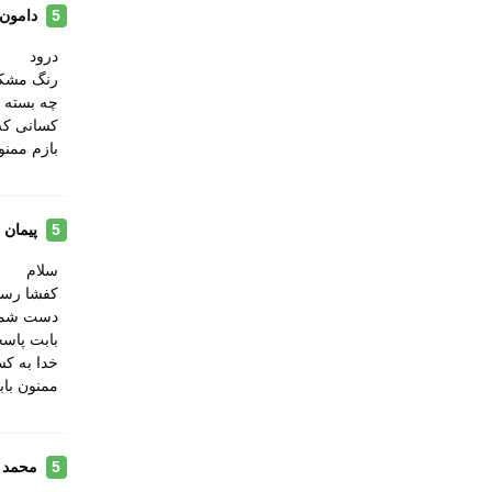
دامون
5
دارای
مقاوم
درود
رنگ مشکی
طبی
چه بسته 
بسیار
كسانى كه
بازم ممن
قابلی
نحوه بسته شدن
بند ک
پیمان 
5
نوع ساق
بدون
سلام
وزن (یک لنگه)
سایز 42: 310 گرم ،سایز 44: 360 
کفشا رسی
دست شما 
راهنمای قالب محصول
افراد
بابت پاسخ
انتخاب
خدا به کس
ممنون باب
محمد 
5