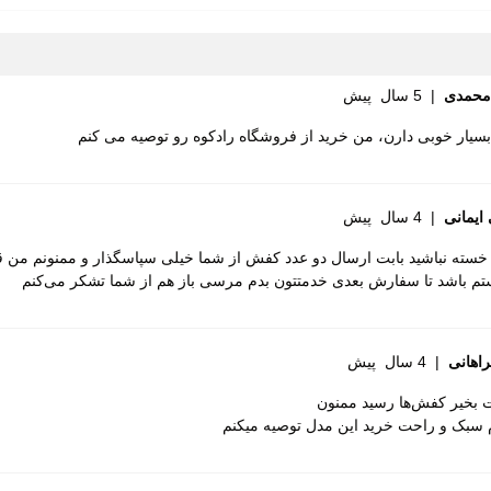
طبیعی
محمدی
|
5 سال پیش
یار خوبی دارن، من خرید از فروشگاه رادکوه رو توصیه می کنم
تعویض
ندگی کفش هامتو را دارید، این مدل با کیفیت ساخت بالا، رویه چر
ی (EVA)
ک
ایمانی
|
4 سال پیش
P)
 خسته نباشید بابت ارسال دو عدد کفش از شما خیلی سپاسگذار و ممنونم من 
م باشد تا سفارش بعدی خدمتتون بدم مرسی باز هم از شما تشکر می‌کنم
ف پذیر
31010، افرادی که فرم پنجه پایشان معمولی است، همان سایز شهری خود را انت
 در برابر سایش
اهانی
|
ت ارتجاعی
4 سال پیش
 بخیر کفش‌ها رسید ممنون
 (قابلیت گردش هوا)
وی استفاده می کنید را اندازه گیری کنید و با جدول راهنمای سایز زی
 سبک و راحت خرید این مدل توصیه میکنم
و راحت
ب