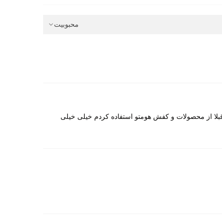
محبوبیت
م طبیعی، کفی طبی و زیره مقاوم، یکی از ارزشمندترین
قبلا از محصولات و کفش هومتو استفاده کردم خیلی خیلی
خاب کنند. در صورتی که پنجه پا پهن یا فرم پا تپل تر باشد،
ر مقایسه کنید.