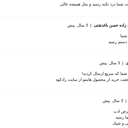
 شما درد نکنه رسید و مثل همیشه عالی.
 زاده حسن باغدشتی
|
3 سال پیش
 شما
 دستم رسید
|
3 سال پیش
شما که سریع ارسال کردید!
فت خرید از محصول هامتو از سایت رادکوه
310
|
3 سال پیش
دل 310100A را دارید، بهترین انتخاب، خرید از رادکوه به عنوان نمایندگی رسمی
رض ادب
روش حرفه ای، مشاوره تخصصی و ارسال سریع بهره مند شوید.
 رسید
لی و شیک