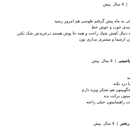
|
4 سال پیش
 پد محافظ
 در برابر سایش
 یه ماه پیش گرفتم طوسی هم امروز رسید
بندى خوب و خوش خط
 بادوام و محکم
 دنبال كفش شيك راحت و همه جا پوش هستند درخریدش شک نکنن
ون ازشما و مشترى مدارى تون
ت تطبیق با فرم پا
شی
یاسینی
|
4 سال پیش
 ساق
گرم
د
درد نکنه
ی که پنجه پاشون معمولی هست سایز شهری را سفارش بدهند و افرادی که پاشو
گوییتون هم تشکر ویژه دارم
 کنند
بتون برکت بده
ت راهنماییتون خیلی راحته
رنجبر
|
4 سال پیش