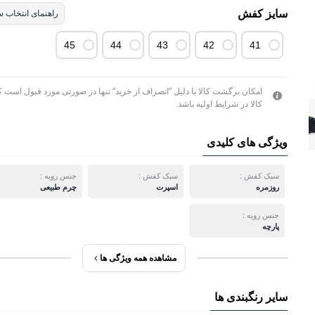
سایز کفش
راهنمای انتخاب س
45
44
43
42
41
امکان برگشت کالا با دلیل "انصراف از خرید" تنها در صورتی مورد قبول است ک
کالا در شرایط اولیه باشد.
ویژگی های کلیدی
سبک کفش :
سبک کفش :
جنس رویه :
روزمره
اسپرت
چرم طبیعی
جنس رویه :
پارچه
مشاهده همه ویژگی ها
سایر رنگبندی ها