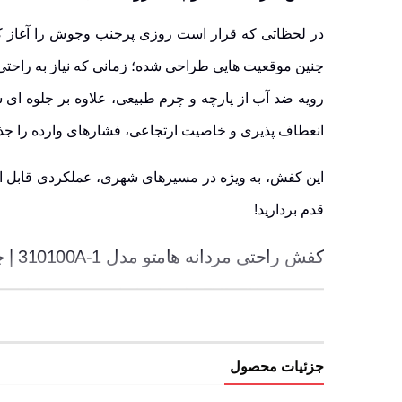
چنین موقعیت هایی طراحی شده؛ زمانی که نیاز به راحتی،
رویه
ضد آب
از
پارچه
و
چرم طبیعی
، علاوه بر جلوه ای شی
انعطاف پذیری
و خاصیت
ارتجاعی
، فشارهای وارده را ج
این کفش، به ویژه در مسیرهای شهری، عملکردی قابل اعتم
قدم بردارید!
کفش راحتی مردانه هامتو مدل 310100A-1 | چرا حرفه ای ها به این مدل اعتماد دارند؟
زیره ی EVA ،PU و لاستیک با خاصیت جذب فشار، مناسب برای سطوح مختلف
رویه ی ضد آب از پارچه و چرم طبیعی با تهویه ی م
بسته شدن به صورت بند کشی
جزئیات محصول
کفی طبی قابل تعویض، سازگار با فرم پا