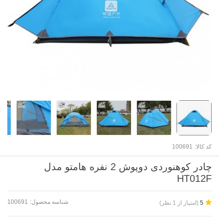
کد کالا:
100691
چادر کوهنوردی دوپوش 2 نفره هامتو مدل
HT012F
شناسه محصول:
100691
(امتیاز از 1 نظر)
5