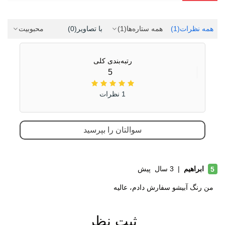
تعداد پوش
دو پوش
جنس تیرک
آلومینیوم
همه نظرات
(1)
همه ستاره‌ها
(1)
با تصاویر
(0)
محبوبیت
کاربرد
کوهنوردی
طبیعت گردی
رتبه‌بندی کلی
5
کمپینگ
مسافرت
1 نظرات
سوالتان را بپرسید
ابراهیم
|
3 سال پیش
5
من رنگ آبیشو سفارش دادم، عالیه
ثبت نظر