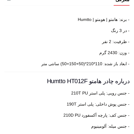
- برند: هامتو | هومتو | Humtto
- در 3 رنگ
- ظرفیت: 2 نفر
- وزن: 2430 گرم
- ابعاد باز شده: 110*210*(50+150+50) سانتی متر
درباره چادر هامتو Humtto HT012F
- جنس رویی: پلی استر 210T PU
- جنس پوش داخلی: پلی استر 190T
- جنس کف: پارچه آکسفورد 210D PU
- جنس میله: آلومینیوم