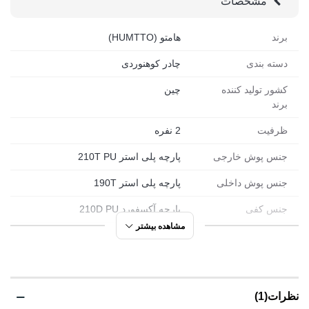
مشخصات
برند
هامتو (HUMTTO)
دسته بندی
چادر کوهنوردی
کشور تولید کننده
چین
برند
ظرفیت
2 نفره
جنس پوش خارجی
پارچه پلی استر 210T PU
جنس پوش داخلی
پارچه پلی استر 190T
جنس کفی
پارچه آکسفورد 210D PU
مشاهده بیشتر
ابعاد باز شده
110*210*(50+150+50) سانتی متر
ابعاد بسته بندی
11*15*50 سانتی متر
وزن
2430 گرم
نظرات(1)